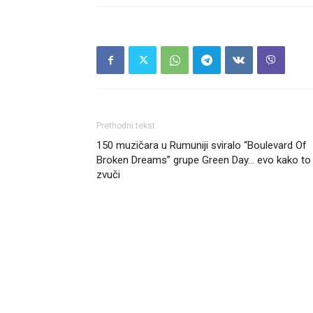
Prethodni tekst
150 muzičara u Rumuniji sviralo “Boulevard Of
Broken Dreams” grupe Green Day… evo kako to
zvuči
Headliner.rs
http://Headliner.rs