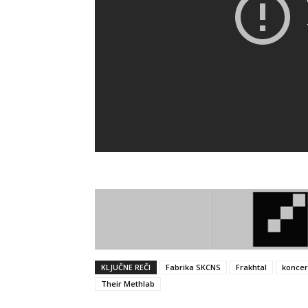
KLJUČNE REČI
Fabrika SKCNS
Frakhtal
koncer
Their Methlab