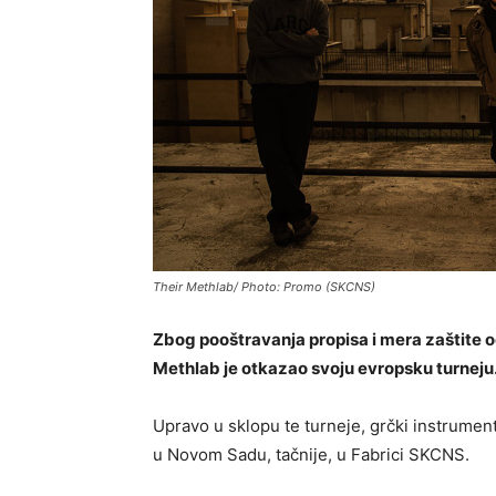
Their Methlab/ Photo: Promo (SKCNS)
Zbog pooštravanja propisa i mera zaštite
Methlab je otkazao svoju evropsku turneju
Upravo u sklopu te turneje, grčki instrumen
u Novom Sadu, tačnije, u Fabrici SKCNS.