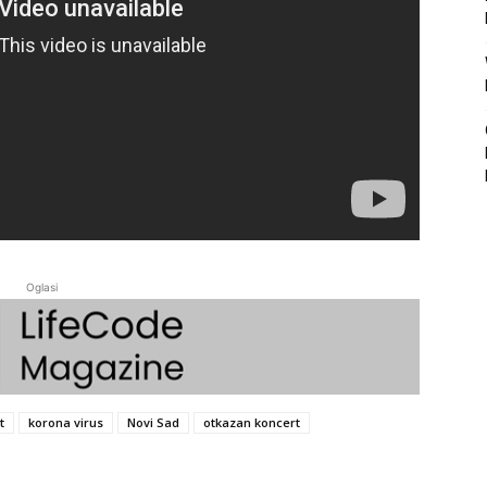
Oglasi
t
korona virus
Novi Sad
otkazan koncert