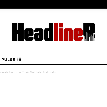
PULSE
erata bendova Their Methlab i Frakhtal u...