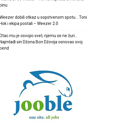
binu
Weezer dobili otkaz u sopstvenom spotu… Toni
Hok i ekipa postali – Weezer 2.0
Otac mu je osvojio svet, njemu se ne žuri…
Najmlađi sin Džona Bon Džovija osnovao svoj
bend