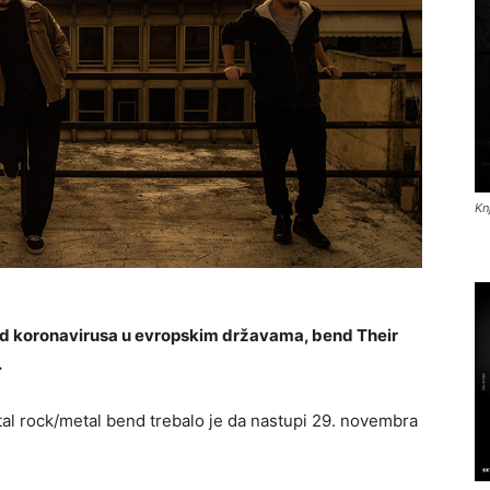
Kn
 od koronavirusa u evropskim državama, bend Their
.
tal rock/metal bend trebalo je da nastupi 29. novembra