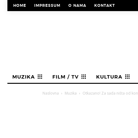
HOME
IMPRESSUM
O NAMA
KONTAKT
MUZIKA
FILM / TV
KULTURA
Naslovna
Muzika
Otkazano! Za sada ništa od konc