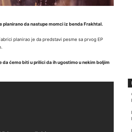
e planirano da nastupe momci iz benda Frakhtal.
Fabrici planirao je da predstavi pesme sa prvog EP
o.
 da ćemo biti u prilici da ih ugostimo u nekim boljim