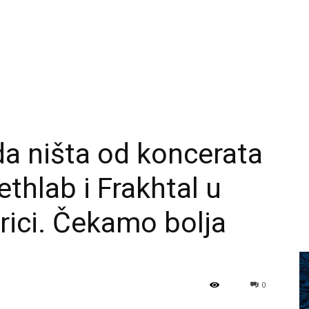
a ništa od koncerata
thlab i Frakhtal u
ici. Čekamo bolja
0