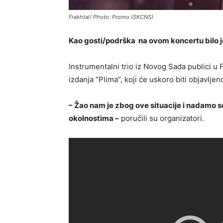
Frakhtal/ Photo: Promo (SKCNS)
Kao gosti/podrška na ovom koncertu bilo j
Instrumentalni trio iz Novog Sada publici u 
izdanja “Plima”, koji će uskoro biti objavljen
– Žao nam je zbog ove situacije i nadamo se
okolnostima –
poručili su organizatori.