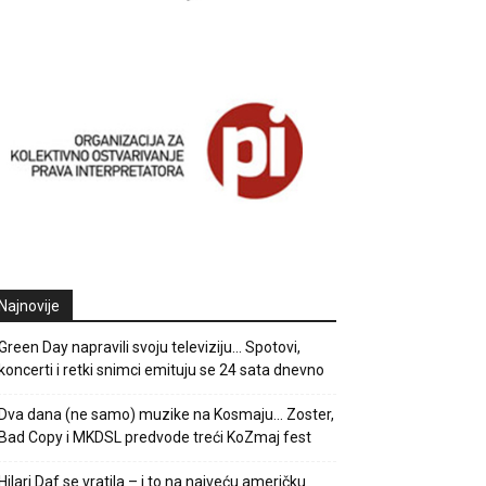
Najnovije
Green Day napravili svoju televiziju… Spotovi,
koncerti i retki snimci emituju se 24 sata dnevno
Dva dana (ne samo) muzike na Kosmaju… Zoster,
Bad Copy i MKDSL predvode treći KoZmaj fest
Hilari Daf se vratila – i to na najveću američku