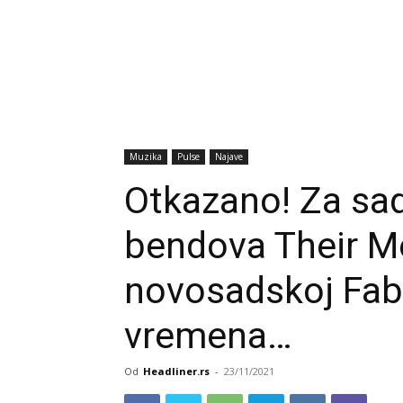
Muzika
Pulse
Najave
Otkazano! Za sad
bendova Their Me
novosadskoj Fabr
vremena…
Od
Headliner.rs
-
23/11/2021