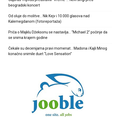
beogradski koncert
Od oluje do molitve… Nik Kejv i 10.000 glasova nad
Kalemegdanom (fotoreportaža)
Priča o Majklu Džeksonu se nastavlja… “Michael 2” počinje da
se snima krajem godine
Čekale su decenijama pravi momenat… Madona i Kajli Minog
konačno snimile duet “Love Sensation”