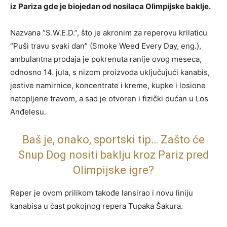
iz Pariza gde je biojedan od nosilaca Olimpijske baklje.
Nazvana “S.W.E.D.”, što je akronim za reperovu krilaticu
“Puši travu svaki dan” (Smoke Weed Every Day, eng.),
ambulantna prodaja je pokrenuta ranije ovog meseca,
odnosno 14. jula, s nizom proizvoda uključujući kanabis,
jestive namirnice, koncentrate i kreme, kupke i losione
natopljene travom, a sad je otvoren i fizički dućan u Los
Anđelesu.
Baš je, onako, sportski tip… Zašto će
Snup Dog nositi baklju kroz Pariz pred
Olimpijske igre?
Reper je ovom prilikom takođe lansirao i novu liniju
kanabisa u čast pokojnog repera Tupaka Šakura.