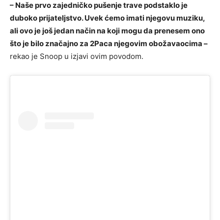
– Naše prvo zajedničko pušenje trave podstaklo je
duboko prijateljstvo. Uvek ćemo imati njegovu muziku,
ali ovo je još jedan način na koji mogu da prenesem ono
što je bilo značajno za 2Paca njegovim obožavaocima –
rekao je Snoop u izjavi ovim povodom.