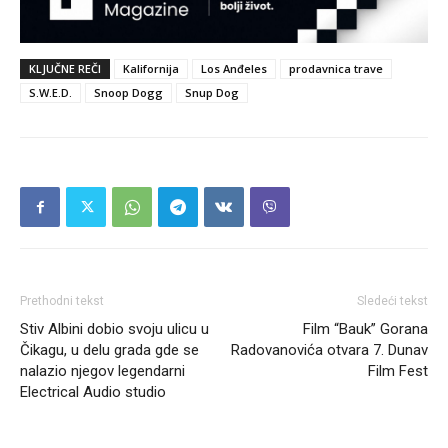
KLJUČNE REČI
Kalifornija
Los Anđeles
prodavnica trave
S.W.E.D.
Snoop Dogg
Snup Dog
Prethodni tekst
Sledeći tekst
Stiv Albini dobio svoju ulicu u
Film “Bauk” Gorana
Čikagu, u delu grada gde se
Radovanovića otvara 7. Dunav
nalazio njegov legendarni
Film Fest
Electrical Audio studio