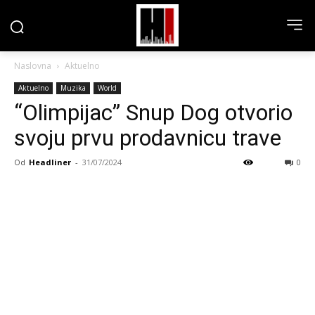
Naslovna
Aktuelno
Aktuelno
Muzika
World
“Olimpijac” Snup Dog otvorio
svoju prvu prodavnicu trave
Od
Headliner
-
31/07/2024
0