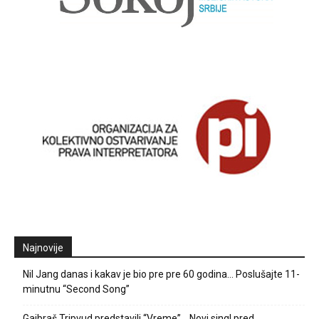
Najnovije
Nil Jang danas i kakav je bio pre pre 60 godina… Poslušajte 11-
minutnu “Second Song”
Gajbraš Tripvud predstavili “Vreme”… Novi singl pred