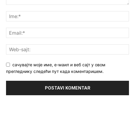
сачувајте моје име, е-маил и веб сајт у овом
прегледнику следећи пут када коментаришем.