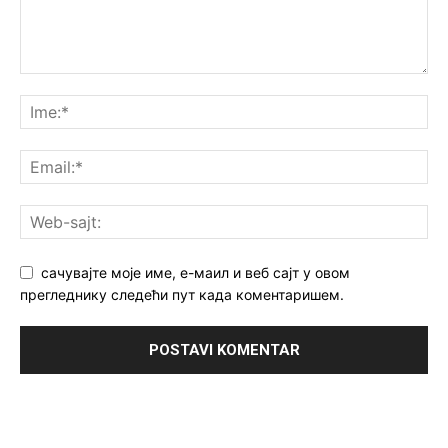
сачувајте моје име, е-маил и веб сајт у овом
прегледнику следећи пут када коментаришем.