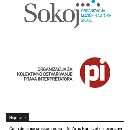
Najnovije
Četiri decenije srpskog regea… Del Arno Band veliki jubilej slavi