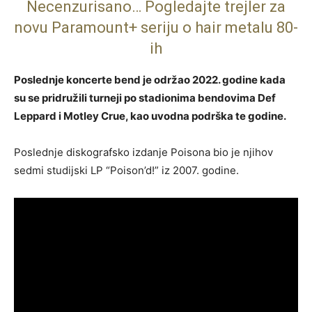
Necenzurisano… Pogledajte trejler za
novu Paramount+ seriju o hair metalu 80-
ih
Poslednje koncerte bend je održao 2022. godine kada
su se pridružili turneji po stadionima bendovima Def
Leppard i Motley Crue, kao uvodna podrška te godine.
Poslednje diskografsko izdanje Poisona bio je njihov
sedmi studijski LP “Poison’d!” iz 2007. godine.