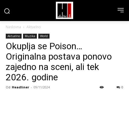
Naslovna
Aktuelno
Aktuelno
Muzika
World
Okuplja se Poison…
Originalna postava ponovo
zajedno na sceni, ali tek
2026. godine
Od
Headliner
-
09/11/2024
0