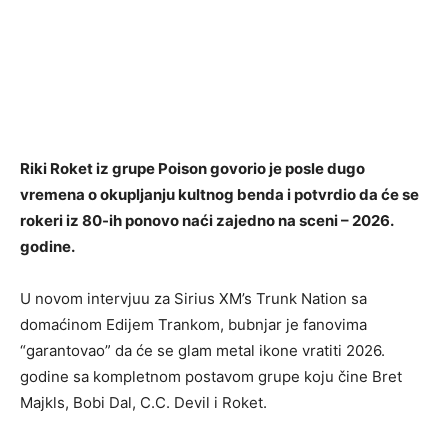
Riki Roket iz grupe Poison govorio je posle dugo
vremena o okupljanju kultnog benda i potvrdio da će se
rokeri iz 80-ih ponovo naći zajedno na sceni – 2026.
godine.
U novom intervjuu za Sirius XM’s Trunk Nation sa
domaćinom Edijem Trankom, bubnjar je fanovima
“garantovao” da će se glam metal ikone vratiti 2026.
godine sa kompletnom postavom grupe koju čine Bret
Majkls, Bobi Dal, C.C. Devil i Roket.