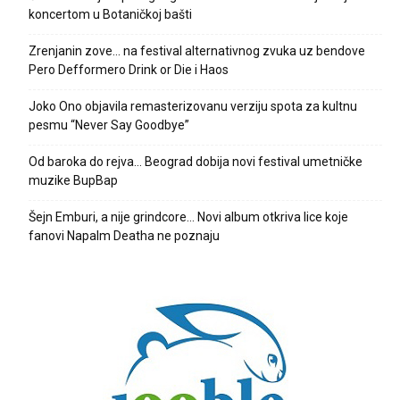
koncertom u Botaničkoj bašti
Zrenjanin zove… na festival alternativnog zvuka uz bendove
Pero Defformero Drink or Die i Haos
Joko Ono objavila remasterizovanu verziju spota za kultnu
pesmu “Never Say Goodbye”
Od baroka do rejva… Beograd dobija novi festival umetničke
muzike BupBap
Šejn Emburi, a nije grindcore… Novi album otkriva lice koje
fanovi Napalm Deatha ne poznaju