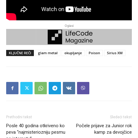
Oglasi
KLJUČNE REČI
glam metal
okupljanje
Poison
Sirius XM
Prethodni tekst
Sledeći tekst
Posle 40 godina otkriveno ko
Počele prijave za Junior rok
peva “najmisteriozniju pesmu
kamp za devojčice