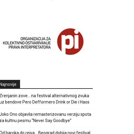
Najnovije
Zrenjanin zove… na festival alternativnog zvuka
uz bendove Pero Defformero Drink or Die i Haos
Joko Ono objavila remasterizovanu verziju spota
za kultnu pesmu “Never Say Goodbye”
Od baroka do rejva… Beograd dobija novi festival