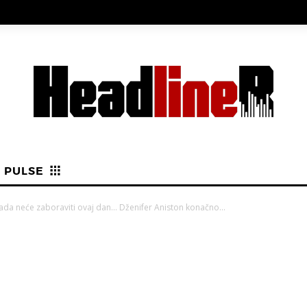
PULSE
a neće zaboraviti ovaj dan… Dženifer Aniston konačno...