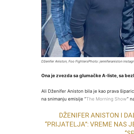
Dženifer Aniston, Foo FightersPhoto: jenniferaniston insta
Ona je zvezda sa glumačke A-liste, sa be
Ali Dženifer Aniston bila je kao prava šipa
na snimanju emisije “
The Morning Show
” n
DŽENIFER ANISTON I D
“PRIJATELJA”: VREME NAS J
“S