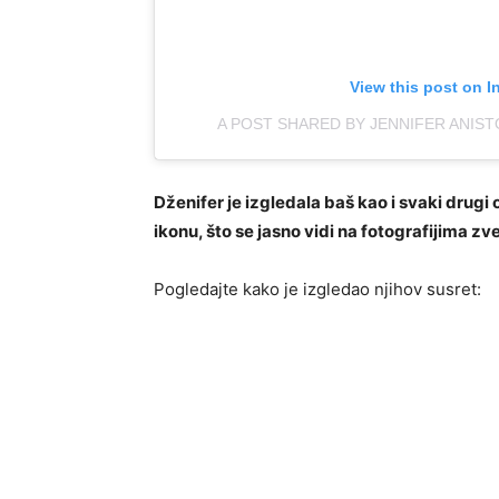
View this post on I
A POST SHARED BY JENNIFER ANIS
Dženifer je izgledala baš kao i svaki dru
ikonu, što se jasno vidi na fotografijima zve
Pogledajte kako je izgledao njihov susret: