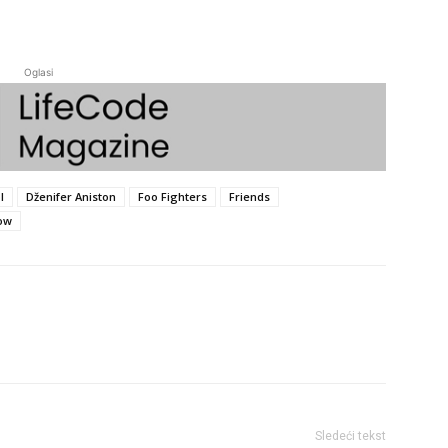
Oglasi
l
Dženifer Aniston
Foo Fighters
Friends
ow
Sledeći tekst