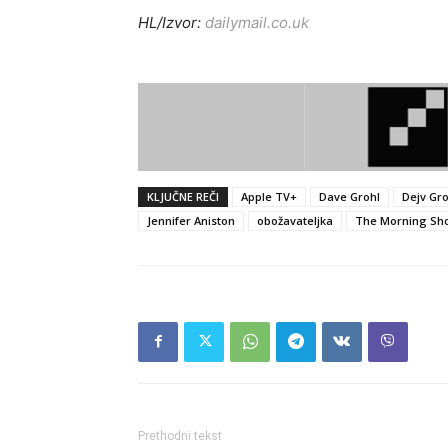
HL/Izvor:
dailymail.co.uk
KLJUČNE REČI
Apple TV+
Dave Grohl
Dejv Gro
Jennifer Aniston
obožavateljka
The Morning Sh
Prethodni tekst