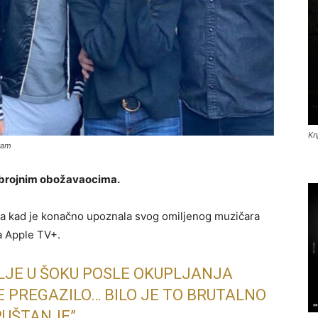
Kn
gram
zbrojnim obožavaocima.
rica kad je konačno upoznala svog omiljenog muzičara
a Apple TV+.
ALJE U ŠOKU POSLE OKUPLJANJA
E PREGAZILO… BILO JE TO BRUTALNO
PUŠTANJE”