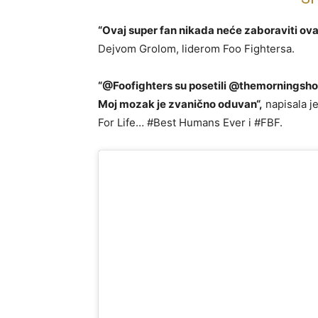
“Ovaj super fan nikada neće zaboraviti ova
Dejvom Grolom, liderom Foo Fightersa.
“@Foofighters su posetili @themorningshov.
Moj mozak je zvanično oduvan“,
napisala j
For Life… #Best Humans Ever i #FBF.