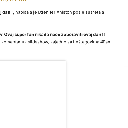
j dan!”,
napisala je Dženifer Aniston posle susreta a
 Ovaj super fan nikada neće zaboraviti ovaj dan !!
e komentar uz slideshow, zajedno sa heštegovima #Fan