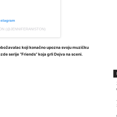
nstagram
TON (@JENNIFERANISTON)
gi obožavalac koji konačno upozna svoju muzičku
zde serije “Friends” koja grli Dejva na sceni.