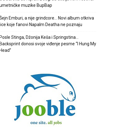
umetničke muzike BupBap
Šejn Emburi, a nije grindcore… Novi album otkriva
lice koje fanovi Napalm Deatha ne poznaju
Posle Stinga, Džonija Keša i Springstina…
Backsprint donosi svoje viđenje pesme “I Hung My
Head”