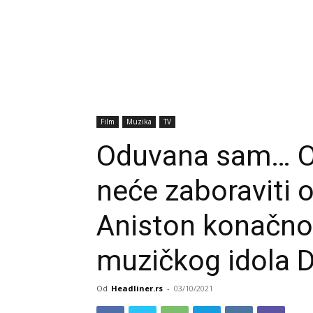
Film
Muzika
TV
Oduvana sam… Ov
neće zaboraviti 
Aniston konačno
muzičkog idola D
Od
Headliner.rs
-
03/10/2021