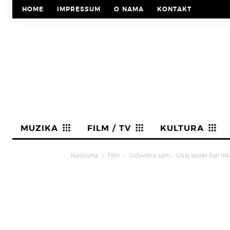
HOME
IMPRESSUM
O NAMA
KONTAKT
MUZIKA
FILM / TV
KULTURA
Naslovna
Film
Oduvana sam… Ovaj super-fan nikad