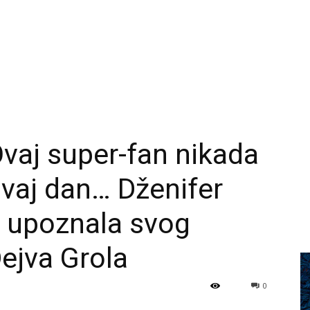
aj super-fan nikada
ovaj dan… Dženifer
 upoznala svog
ejva Grola
0