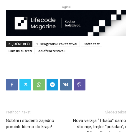
Oglasi
KLJUČNE REČI
1. Beogradski rok festival
Bašta fest
Filmski susreti
odloženi festivali
Prethodni tekst
Sledeći tekst
Goblini i studenti zajedno
Nova verzija “Trkača” samo
poručili: Idemo do kraja!
što nije, trejler “pokidao”, i