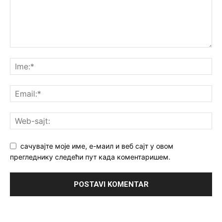
сачувајте моје име, е-маил и веб сајт у овом
прегледнику следећи пут када коментаришем.