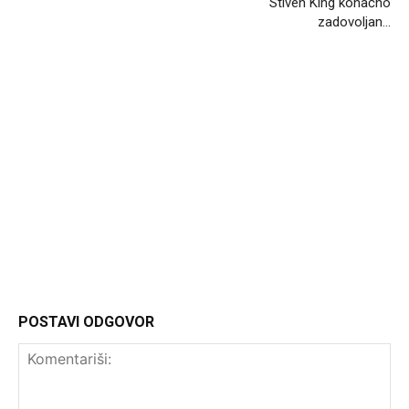
Stiven King konačno
zadovoljan…
Headliner
POSTAVI ODGOVOR