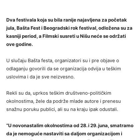
Dva festivala koja su bila ranije najavljena za početak
jula, Bašta Fest i Beogradski rok festival, odložena su za
kasniji period, a Filmski susreti u Nišu neće se održati
ove godine.
U slučaju Bašta festa, organizatori su i pre objave o
odlaganju govorili da se organizacija odvija u teškim
uslovima i da je sve neizvesno.
Rekli su da, uprkos teškim društveno-političkim
okolnostima, žele da podrže mlade autore i prenesu
snažnu poruku publici, ali su na kraju ipak odustali.
“U novonastalim okolnostima od 28. i 29. juna, smatramo
da je nemoguće nastaviti sa daljom organizacijom i