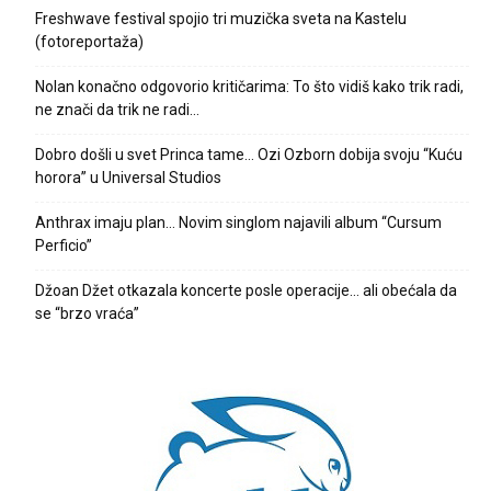
Freshwave festival spojio tri muzička sveta na Kastelu
(fotoreportaža)
Nolan konačno odgovorio kritičarima: To što vidiš kako trik radi,
ne znači da trik ne radi…
Dobro došli u svet Princa tame… Ozi Ozborn dobija svoju “Kuću
horora” u Universal Studios
Anthrax imaju plan… Novim singlom najavili album “Cursum
Perficio”
Džoan Džet otkazala koncerte posle operacije… ali obećala da
se “brzo vraća”