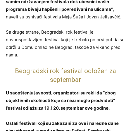
samim održavanjem festivala dok učesnici naših
programa bivaju hapšeni i povređivani na ulicama”
,
naveli su osnivači festivala Maja Šuša i Jovan Jelisavčić.
Sa druge strane, Beogradski rok festival je
novouspostavljeni festival koji je trebalo po prvi put da se
održi u Domu omladine Beograd, takođe za vikend pred
nama.
Beogradski rok festival odložen za
septembar
U saopštenju javnosti, organizatori su rekli da “zbog
objektivnih okolnosti koje se nisu mogle predvideti”
festival odlažu za 19. i 20. septembar ove godine.
Ostali festivali koji su zakazani za ove i naredne dane
nisu otkazani, a među njima su Sofest, Somborski