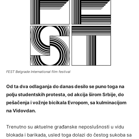
FEST Belgrade International film festival
Od ta dva odlaganja do danas desilo se puno toga na
polju studentskih protesta, od akcija širom Srbije, do
pešačenja i vožnje bicikala Evropom, sa kulminacijom
na Vidovdan.
Trenutno su aktuelne građanske neposlušnosti u vidu
blokada i barikada, usled toga dolazi do čestog sukoba sa