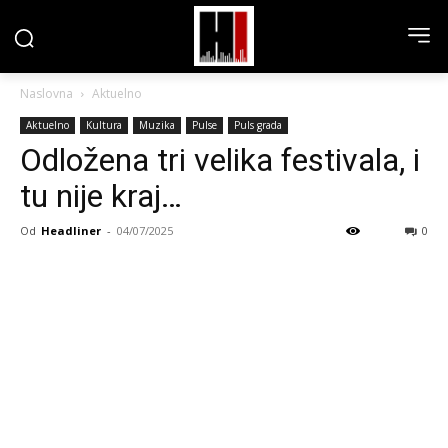
Naslovna
Aktuelno
Aktuelno
Kultura
Muzika
Pulse
Puls grada
Odložena tri velika festivala, i
tu nije kraj…
Od
Headliner
-
04/07/2025
0