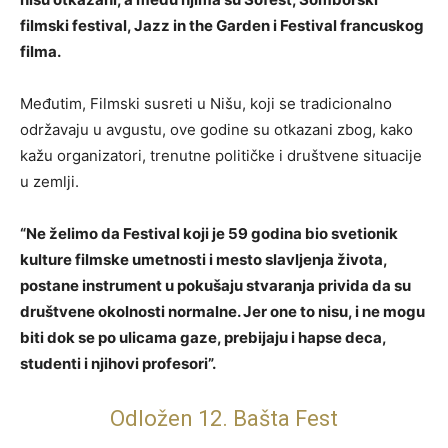
filmski festival, Jazz in the Garden i Festival francuskog
filma.
Međutim, Filmski susreti u Nišu, koji se tradicionalno
održavaju u avgustu, ove godine su otkazani zbog, kako
kažu organizatori, trenutne političke i društvene situacije
u zemlji.
“Ne želimo da Festival koji je 59 godina bio svetionik
kulture filmske umetnosti i mesto slavljenja života,
postane instrument u pokušaju stvaranja privida da su
društvene okolnosti normalne. Jer one to nisu, i ne mogu
biti dok se po ulicama gaze, prebijaju i hapse deca,
studenti i njihovi profesori”.
Odložen 12. Bašta Fest