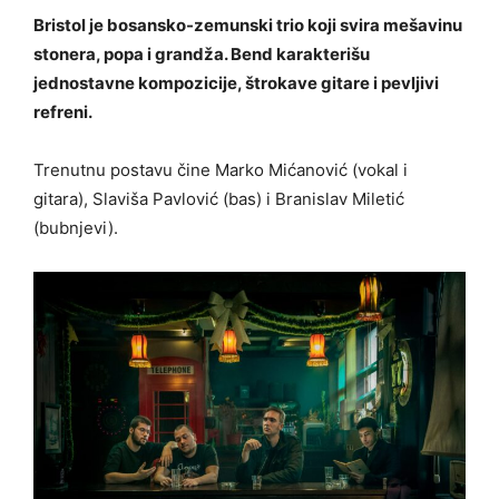
Bristol je bosansko-zemunski trio koji svira mešavinu
stonera, popa i grandža. Bend karakterišu
jednostavne kompozicije, štrokave gitare i pevljivi
refreni.
Trenutnu postavu čine Marko Mićanović (vokal i
gitara), Slaviša Pavlović (bas) i Branislav Miletić
(bubnjevi).