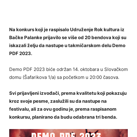
Na konkurs koji je raspisalo Udruženje Rok kultura iz
Bačke Palanke prijavilo se više od 20 bendova koji su
iskazali želju da nastupe u takmičarskom delu Demo
PDF 2023.
Demo PDF 2023 biće održan 14. oktobara u Slovačkom
domu (Šafarikova 1/a) sa početkom u 20:00 časova.
Svi prijavljeni izvođači, prema kvalitetu koji pokazuju
kroz svoje pesme, zaslužili su da nastupe na
festivalu, ali za ovu godinu je, prema raspisanom
konkursu, planirano da budu odabrana tri benda.