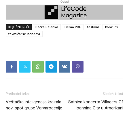
Oglasi
KLJUČNE REČI
Bačka Palanka
Demo PDF
festival
konkurs
takmičarski bendovi
Prethodni tekst
Sledeći tekst
Veštačka inteligencija kreirala
Satnica koncerta Villagers Of
novi spot grupe Varvarogenije
Ioannina City u Amerikani