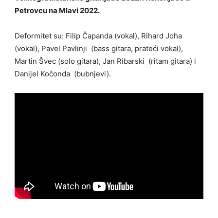
Petrovcu na Mlavi 2022.
Deformitet su: Filip Čapanda (vokal), Rihard Joha
(vokal), Pavel Pavlinji (bass gitara, prateći vokal),
Martin Švec (solo gitara), Jan Ribarski (ritam gitara) i
Danijel Kočonda (bubnjevi).