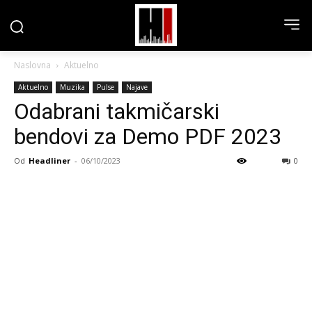
Naslovna
Aktuelno
Aktuelno
Muzika
Pulse
Najave
Odabrani takmičarski
bendovi za Demo PDF 2023
Od
Headliner
-
06/10/2023
0