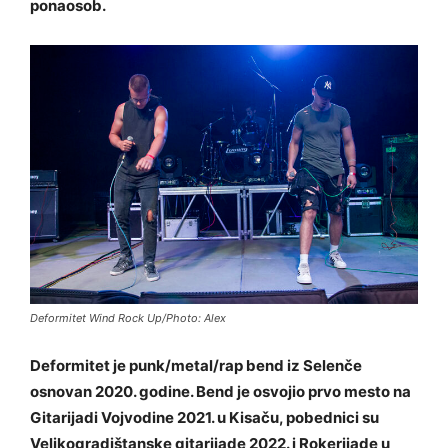
ponaosob.
Deformitet Wind Rock Up/Photo: Alex
Deformitet je punk/metal/rap bend iz Selenče
osnovan 2020. godine. Bend je osvojio prvo mesto na
Gitarijadi Vojvodine 2021. u Kisaču, pobednici su
Velikogradištanske gitarijade 2022. i Rokerijade u