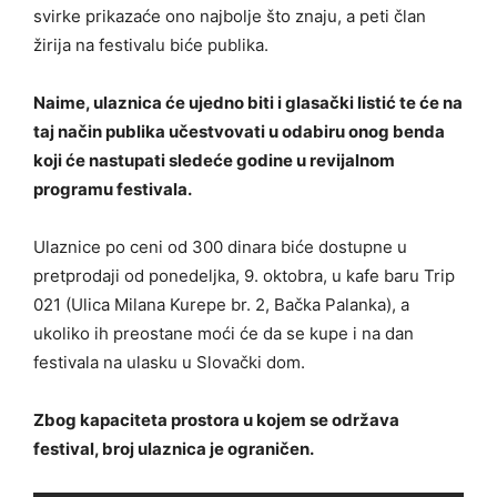
svirke prikazaće ono najbolje što znaju, a peti član
žirija na festivalu biće publika.
Naime, ulaznica će ujedno biti i glasački listić te će na
taj način publika učestvovati u odabiru onog benda
koji će nastupati sledeće godine u revijalnom
programu festivala.
Ulaznice po ceni od 300 dinara biće dostupne u
pretprodaji od ponedeljka, 9. oktobra, u kafe baru Trip
021 (Ulica Milana Kurepe br. 2, Bačka Palanka), a
ukoliko ih preostane moći će da se kupe i na dan
festivala na ulasku u Slovački dom.
Zbog kapaciteta prostora u kojem se održava
festival, broj ulaznica je ograničen.