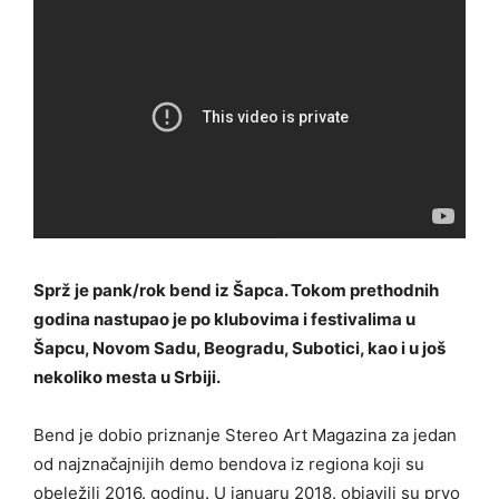
Sprž je pank/rok bend iz Šapca. Tokom prethodnih
godina nastupao je po klubovima i festivalima u
Šapcu, Novom Sadu, Beogradu, Subotici, kao i u još
nekoliko mesta u Srbiji.
Bend je dobio priznanje Stereo Art Magazina za jedan
od najznačajnijih demo bendova iz regiona koji su
obeležili 2016. godinu. U januaru 2018. objavili su prvo