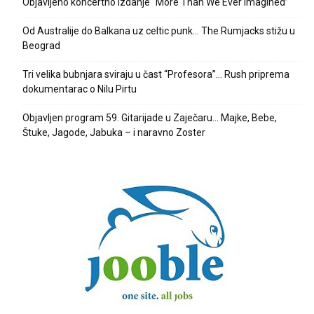
Objavljeno koncertno izdanje “More Than We Ever Imagined”
Od Australije do Balkana uz celtic punk… The Rumjacks stižu u
Beograd
Tri velika bubnjara sviraju u čast “Profesora”… Rush priprema
dokumentarac o Nilu Pirtu
Objavljen program 59. Gitarijade u Zaječaru… Majke, Bebe,
Štuke, Jagode, Jabuka – i naravno Zoster