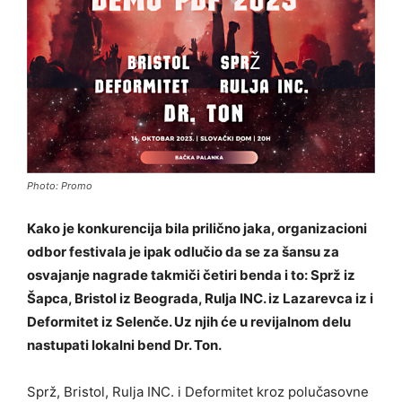
Photo: Promo
Kako je konkurencija bila prilično jaka, organizacioni
odbor festivala je ipak odlučio da se za šansu za
osvajanje nagrade takmiči četiri benda i to: Sprž iz
Šapca, Bristol iz Beograda, Rulja INC. iz Lazarevca iz i
Deformitet iz Selenče. Uz njih će u revijalnom delu
nastupati lokalni bend Dr. Ton.
Sprž, Bristol, Rulja INC. i Deformitet kroz polučasovne