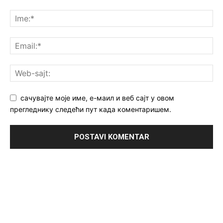
сачувајте моје име, е-маил и веб сајт у овом
прегледнику следећи пут када коментаришем.