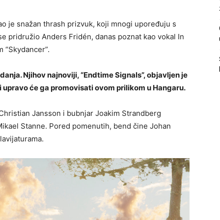
ao je snažan thrash prizvuk, koji mnogi upoređuju s
e pridružio Anders Fridén, danas poznat kao vokal In
um “Skydancer”.
danja. Njihov najnoviji, “Endtime Signals”, objavljen je
i upravo će ga promovisati ovom prilikom u Hangaru.
Christian Jansson i bubnjar Joakim Strandberg
 Mikael Stanne. Pored pomenutih, bend čine Johan
lavijaturama.