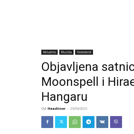
Aktuelno
Muzika
Homeland
Objavljena satnic
Moonspell i Hira
Hangaru
Od
Headliner
-
25/04/2025