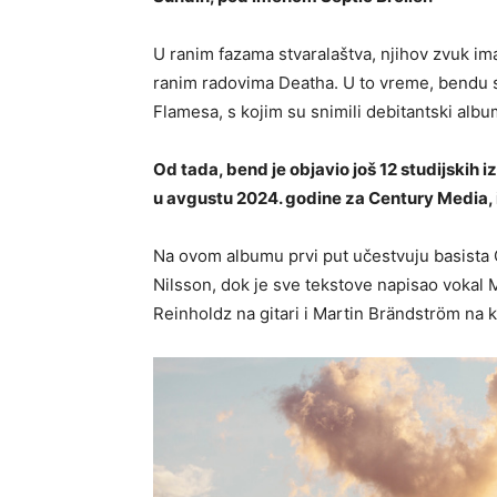
U ranim fazama stvaralaštva, njihov zvuk im
ranim radovima Deatha. U to vreme, bendu s
Flamesa, s kojim su snimili debitantski alb
Od tada, bend je objavio još 12 studijskih iz
u avgustu 2024. godine za Century Media, 
Na ovom albumu prvi put učestvuju basista 
Nilsson, dok je sve tekstove napisao vokal
Reinholdz na gitari i Martin Brändström na k