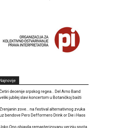
Najnovije
Četiri decenije srpskog regea… Del Arno Band
veliki jubilej slavi koncertom u Botaničkoj bašti
Zrenjanin zove… na festival alternativnog zvuka
uz bendove Pero Defformero Drink or Die i Haos
Joko Ono objavila remasterizovanu verziju spota