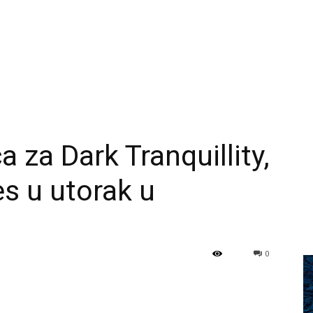
a za Dark Tranquillity,
es u utorak u
0