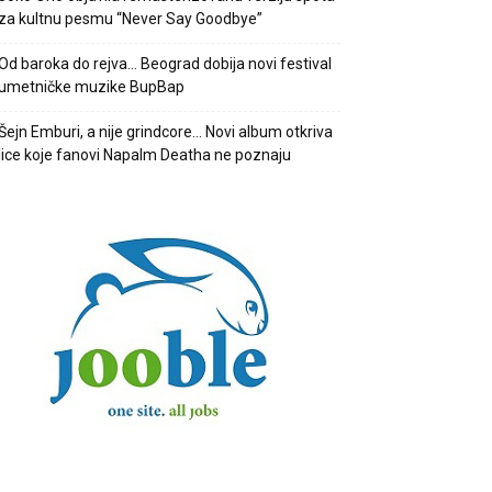
za kultnu pesmu “Never Say Goodbye”
Od baroka do rejva… Beograd dobija novi festival
umetničke muzike BupBap
Šejn Emburi, a nije grindcore… Novi album otkriva
lice koje fanovi Napalm Deatha ne poznaju