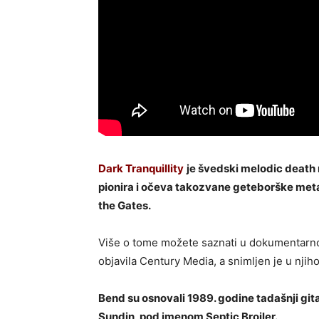
Dark Tranquillity
je švedski melodic death
pionira i očeva takozvane geteborške meta
the Gates.
Više o tome možete saznati u dokumentarnom
objavila Century Media, a snimljen je u nji
Bend su osnovali 1989. godine tadašnji gitar
Sundin, pod imenom Septic Broiler.