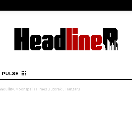
PULSE
anquillity, Moonspell i Hiraes u utorak u Hangaru