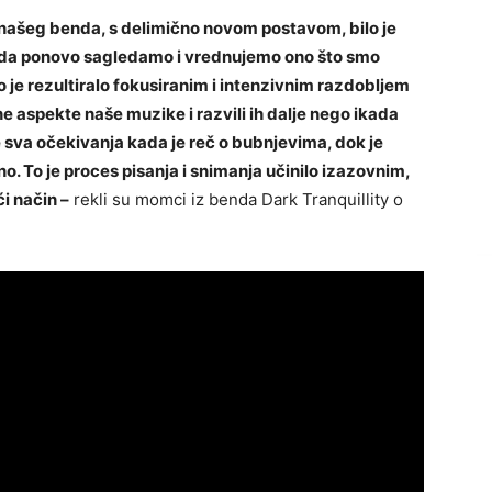
ašeg benda, s delimično novom postavom, bilo je
ku da ponovo sagledamo i vrednujemo ono što smo
To je rezultiralo fokusiranim i intenzivnim razdobljem
e aspekte naše muzike i razvili ih dalje nego ikada
 sva očekivanja kada je reč o bubnjevima, dok je
no. To je proces pisanja i snimanja učinilo izazovnim,
i način –
rekli su momci iz benda Dark Tranquillity o