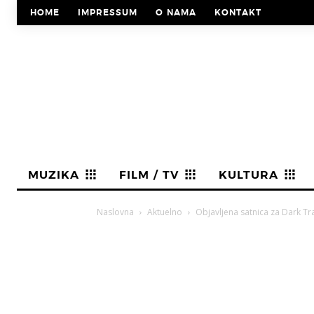
HOME
IMPRESSUM
O NAMA
KONTAKT
MUZIKA
FILM / TV
KULTURA
Naslovna
Aktuelno
Objavljena satnica za Dark Tr