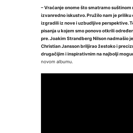
– Vraćanje onome što smatramo suštinom n
izvanredno iskustvo. Pružilo nam je prili
izgradili iz nove i uzbudljive perspektive. 
pisanja u kojem smo ponovo otkrili određen
pre. Joakim Strandberg Nilson nadmašio je
Christian Jansson briljirao žestoko i preciz
drugačijim i inspirativnim na najbolji moguć
novom albumu.