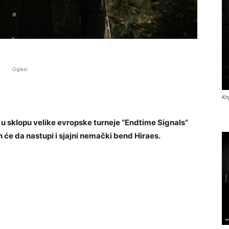
Oglasi
Kn
, u sklopu velike evropske turneje “Endtime Signals”
h će da nastupi i sjajni nemački bend Hiraes.