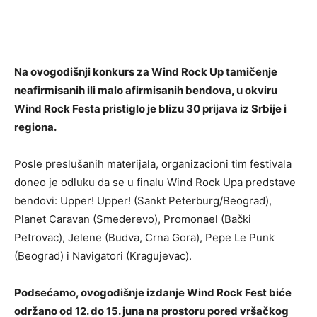
Na ovogodišnji konkurs za Wind Rock Up tamičenje
neafirmisanih ili malo afirmisanih bendova, u okviru
Wind Rock Festa pristiglo je blizu 30 prijava iz Srbije i
regiona.
Posle preslušanih materijala, organizacioni tim festivala
doneo je odluku da se u finalu Wind Rock Upa predstave
bendovi: Upper! Upper! (Sankt Peterburg/Beograd),
Planet Caravan (Smederevo), Promonael (Bački
Petrovac), Jelene (Budva, Crna Gora), Pepe Le Punk
(Beograd) i Navigatori (Kragujevac).
Podsećamo, ovogodišnje izdanje Wind Rock Fest biće
održano od 12. do 15. juna na prostoru pored vršačkog