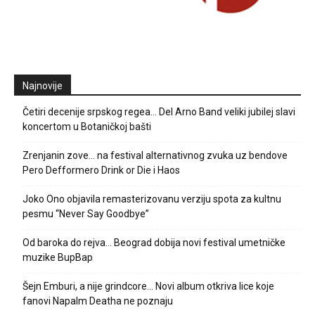
Najnovije
Četiri decenije srpskog regea… Del Arno Band veliki jubilej slavi
koncertom u Botaničkoj bašti
Zrenjanin zove… na festival alternativnog zvuka uz bendove
Pero Defformero Drink or Die i Haos
Joko Ono objavila remasterizovanu verziju spota za kultnu
pesmu “Never Say Goodbye”
Od baroka do rejva… Beograd dobija novi festival umetničke
muzike BupBap
Šejn Emburi, a nije grindcore… Novi album otkriva lice koje
fanovi Napalm Deatha ne poznaju