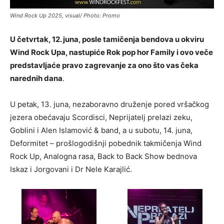
Wind Rock Up 2025, visual/ Photo: Promo
U četvrtak, 12. juna, posle tamičenja bendova u okviru
Wind Rock Upa, nastupiće Rok pop hor Family i ovo veče
predstavljaće pravo zagrevanje za ono što vas čeka
narednih dana
.
U petak, 13. juna, nezaboravno druženje pored vršačkog
jezera obećavaju Scordisci, Neprijatelj prelazi zeku,
Goblini i Alen Islamović & band, a u subotu, 14. juna,
Deformitet – prošlogodišnji pobednik takmičenja Wind
Rock Up, Analogna rasa, Back to Back Show bednova
Iskaz i Jorgovani i Dr Nele Karajlić.