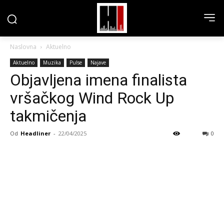
Naslovna
Aktuelno
Aktuelno
Muzika
Pulse
Najave
Objavljena imena finalista
vršačkog Wind Rock Up
takmičenja
Od
Headliner
-
22/04/2025
0