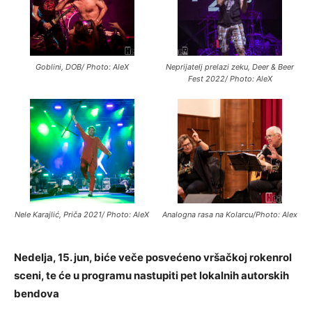
Goblini, DOB/ Photo: AleX
Neprijatelj prelazi zeku, Deer & Beer
Fest 2022/ Photo: AleX
Nele Karajlić, Priča 2021/ Photo: AleX
Analogna rasa na Kolarcu/Photo: Alex
Nedelja, 15. jun, biće veče posvećeno vršačkoj rokenrol
sceni, te će u programu nastupiti pet lokalnih autorskih
bendova