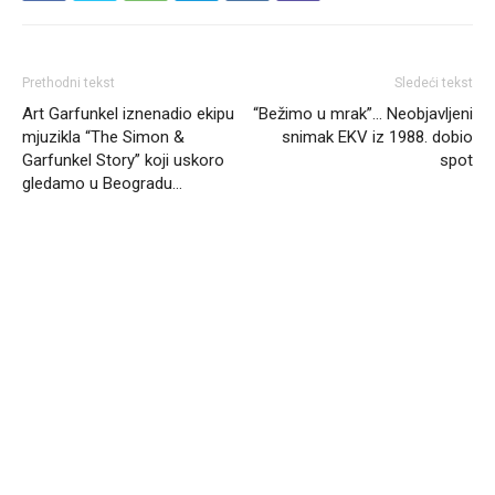
Prethodni tekst
Sledeći tekst
Art Garfunkel iznenadio ekipu
“Bežimo u mrak”… Neobjavljeni
mjuzikla “The Simon &
snimak EKV iz 1988. dobio
Garfunkel Story” koji uskoro
spot
gledamo u Beogradu…
Headliner