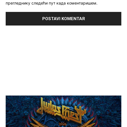
прегледнику следећи пут када коментаришем.