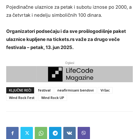
Pojedinačne ulaznice za petak i subotu iznose po 2000, a
za četvrtak i nedelju simboličnih 100 dinara.
Organizatori podsećaju i da sve prošlogodišnje paket
ulaznice kupljene na tickets.rs važe za drugo veče
festivala – petak, 13. jun 2025.
Oglasi
KLJUČNE REČI
festival
neafirmisani bendovi
Vršac
Wind Rock Fest
Wind Rock UP