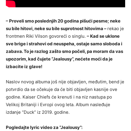
– Proveli smo poslednjih 20 godina pišući pesme; neke
su bile hitovi, neke su bile suprotnost hitovima –
rekao je
frontmen Riki Vilson govoreći o singlu.
– Kad se uklone
sve brige i strahovi od neuspeha, ostaje samo sloboda i
zabava. To je razlog zašto smo počeli, pa moram da vas
upozorim, kad čujete “Jealousy”, nećete moći da je
izbacite iz glave!
Naslov novog albuma još nije objavljen, međutim, bend je
potvrdio da se očekuje da će biti objavljen kasnije ove
godine. Kaiser Chiefs će krenuti i na niz nastupa po
Velikoj Britaniji i Evropi ovog leta. Album nasleđuje
izdanje “Duck” iz 2019. godine.
Pogledajte lyric video za “Jealousy”: