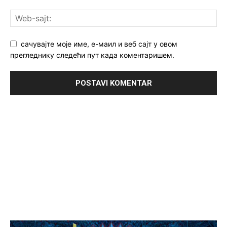
сачувајте моје име, е-маил и веб сајт у овом
прегледнику следећи пут када коментаришем.