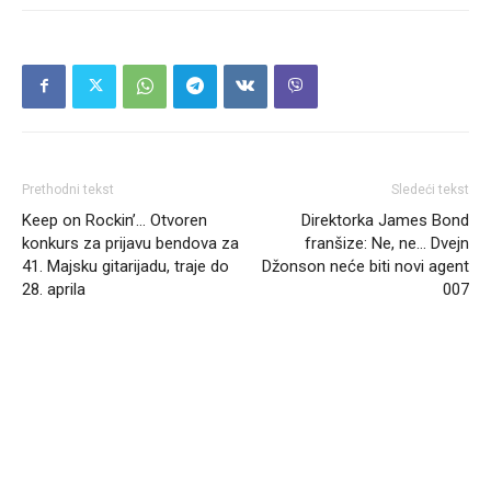
Prethodni tekst
Sledeći tekst
Keep on Rockin’… Otvoren
Direktorka James Bond
konkurs za prijavu bendova za
franšize: Ne, ne… Dvejn
41. Majsku gitarijadu, traje do
Džonson neće biti novi agent
28. aprila
007