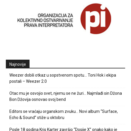
Najnovije
Weezer dobili otkaz u sopstvenom spotu… Toni Hok i ekipa
postali – Weezer 2.0
Otac mu je osvojio svet, njemu se ne žuri… Najmlađi sin Džona
Bon Džovija osnovao svoj bend
Editors se vraćaju organskom zvuku… Novi album “Surface,
Echo & Sound” stiže u oktobru
Posle 18 godina Kris Karter završio “Dosije X” onako kako je