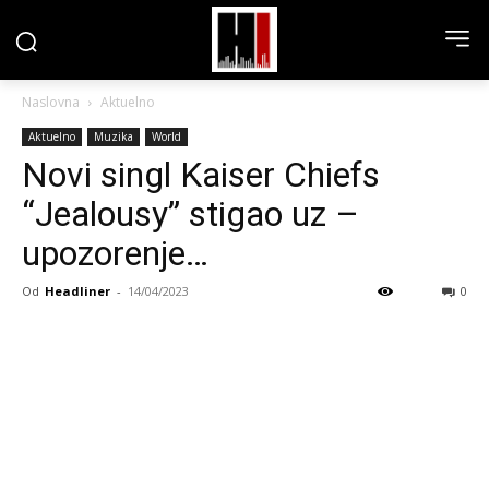
Naslovna
Aktuelno
Aktuelno
Muzika
World
Novi singl Kaiser Chiefs
“Jealousy” stigao uz –
upozorenje…
Od
Headliner
-
14/04/2023
0