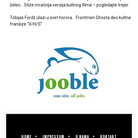
želeo… Stiže mračnija verzija kultnog filma – pogledajte trejer
Tobijas Fordž ulazi u svet horora… Frontmen Ghosta deo kultne
franšize “V/H/S”
HOME
IMPRESSUM
O NAMA
KONTAKT