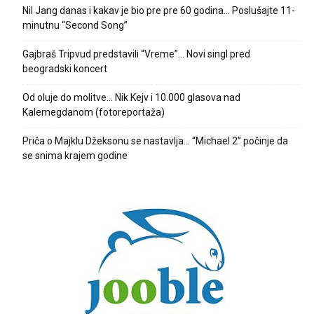
Nil Jang danas i kakav je bio pre pre 60 godina… Poslušajte 11-
minutnu “Second Song”
Gajbraš Tripvud predstavili “Vreme”… Novi singl pred
beogradski koncert
Od oluje do molitve… Nik Kejv i 10.000 glasova nad
Kalemegdanom (fotoreportaža)
Priča o Majklu Džeksonu se nastavlja… “Michael 2” počinje da
se snima krajem godine