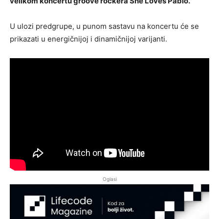
velikom koncertu groove rockera She Loves Pablo.
U ulozi predgrupe, u punom sastavu na koncertu će se
prikazati u energičnijoj i dinamičnijoj varijanti.
Oglasi