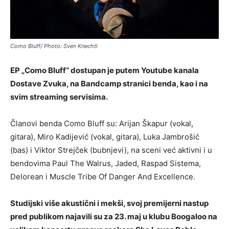
Como Bluff/ Photo: Sven Knechtl
EP „Como Bluff“ dostupan je putem Youtube kanala
Dostave Zvuka, na Bandcamp stranici benda, kao i na
svim streaming servisima.
Članovi benda Como Bluff su: Arijan Škapur (vokal,
gitara), Miro Kadijević (vokal, gitara), Luka Jambrošić
(bas) i Viktor Strejček (bubnjevi), na sceni već aktivni i u
bendovima Paul The Walrus, Jaded, Raspad Sistema,
Delorean i Muscle Tribe Of Danger And Excellence.
Studijski više akustični i mekši, svoj premijerni nastup
pred publikom najavili su za 23. maj u klubu Boogaloo na