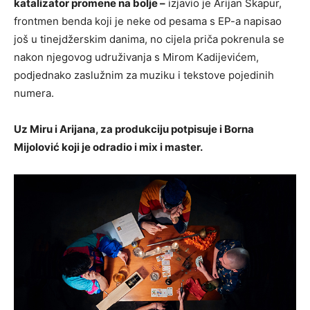
katalizator promene na bolje –
izjavio je Arijan Škapur,
frontmen benda koji je neke od pesama s EP-a napisao
još u tinejdžerskim danima, no cijela priča pokrenula se
nakon njegovog udruživanja s Mirom Kadijevićem,
podjednako zaslužnim za muziku i tekstove pojedinih
numera.
Uz Miru i Arijana, za produkciju potpisuje i Borna
Mijolović koji je odradio i mix i master.