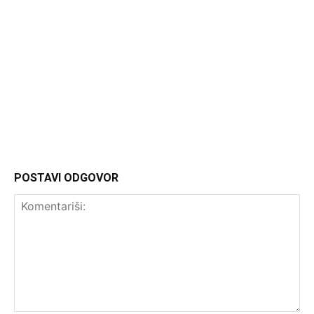
Headliner.rs
http://Headliner.rs
POSTAVI ODGOVOR