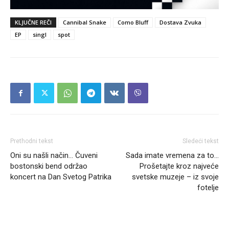
KLJUČNE REČI
Cannibal Snake
Como Bluff
Dostava Zvuka
EP
singl
spot
Prethodni tekst
Sledeći tekst
Oni su našli način… Čuveni
Sada imate vremena za to…
bostonski bend održao
Prošetajte kroz najveće
koncert na Dan Svetog Patrika
svetske muzeje – iz svoje
fotelje