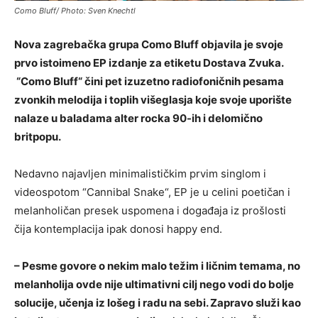
Como Bluff/ Photo: Sven Knechtl
Nova zagrebačka grupa Como Bluff objavila je svoje
prvo istoimeno EP izdanje za etiketu Dostava Zvuka.
“Como Bluff“ čini pet izuzetno radiofoničnih pesama
zvonkih melodija i toplih višeglasja koje svoje uporište
nalaze u baladama alter rocka 90-ih i delomično
britpopu.
Nedavno najavljen minimalističkim prvim singlom i
videospotom “Cannibal Snake“, EP je u celini poetičan i
melanholičan presek uspomena i događaja iz prošlosti
čija kontemplacija ipak donosi happy end.
– Pesme govore o nekim malo težim i ličnim temama, no
melanholija ovde nije ultimativni cilj nego vodi do bolje
solucije, učenja iz lošeg i radu na sebi. Zapravo služi kao