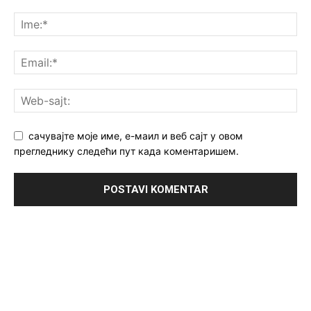
сачувајте моје име, е-маил и веб сајт у овом
прегледнику следећи пут када коментаришем.