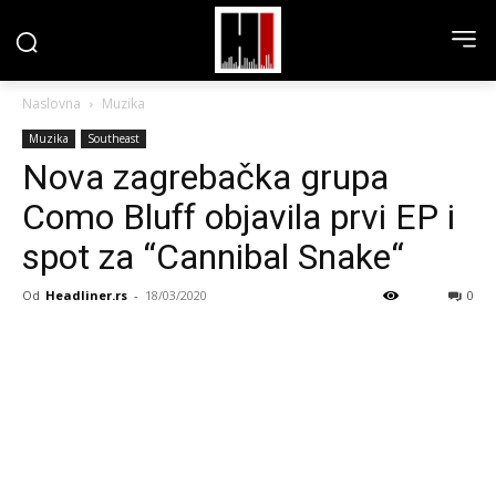
Naslovna
Muzika
Muzika
Southeast
Nova zagrebačka grupa
Como Bluff objavila prvi EP i
spot za “Cannibal Snake“
Od
Headliner.rs
-
18/03/2020
0