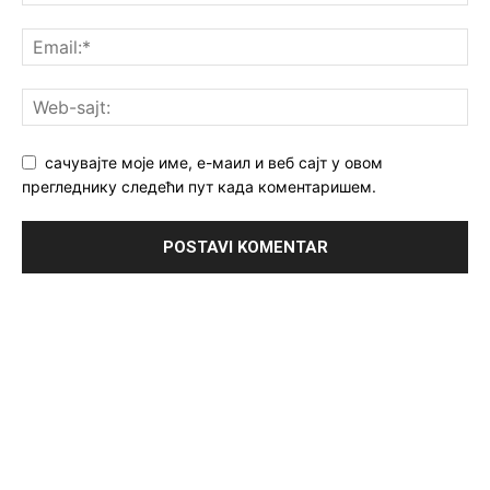
сачувајте моје име, е-маил и веб сајт у овом
прегледнику следећи пут када коментаришем.