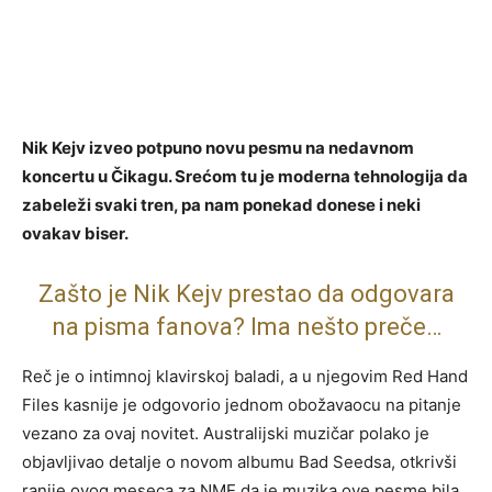
Nik Kejv izveo potpuno novu pesmu na nedavnom
koncertu u Čikagu. Srećom tu je moderna tehnologija da
zabeleži svaki tren, pa nam ponekad donese i neki
ovakav biser.
Zašto je Nik Kejv prestao da odgovara
na pisma fanova? Ima nešto preče…
Reč je o intimnoj klavirskoj baladi, a u njegovim Red Hand
Files kasnije je odgovorio jednom obožavaocu na pitanje
vezano za ovaj novitet. Australijski muzičar polako je
objavljivao detalje o novom albumu Bad Seedsa, otkrivši
ranije ovog meseca za NME da je muzika ove pesme bila