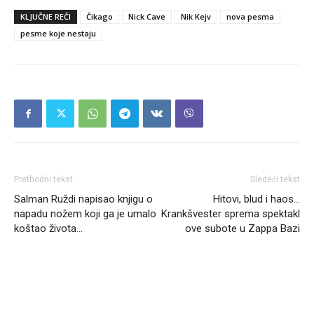
KLJUČNE REČI
Čikago
Nick Cave
Nik Kejv
nova pesma
pesme koje nestaju
Prethodni tekst
Sledeći tekst
Salman Ruždi napisao knjigu o
Hitovi, blud i haos…
napadu nožem koji ga je umalo
Krankšvester sprema spektakl
koštao života…
ove subote u Zappa Bazi