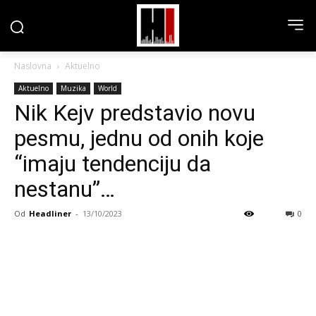
Naslovna
Aktuelno
Aktuelno
Muzika
World
Nik Kejv predstavio novu
pesmu, jednu od onih koje
“imaju tendenciju da
nestanu”…
Od
Headliner
-
13/10/2023
0