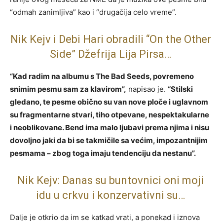
“odmah zanimljiva” kao i “drugačija celo vreme”.
Nik Kejv i Debi Hari obradili “On the Other
Side” Džefrija Lija Pirsa…
“Kad radim na albumu s The Bad Seeds, povremeno
snimim pesmu sam za klavirom”,
napisao je.
“Stilski
gledano, te pesme obično su van nove ploče i uglavnom
su fragmentarne stvari, tiho otpevane, nespektakularne
i neoblikovane. Bend ima malo ljubavi prema njima i nisu
dovoljno jaki da bi se takmičile sa većim, impozantnijim
pesmama – zbog toga imaju tendenciju da nestanu”.
Nik Kejv: Danas su buntovnici oni moji
idu u crkvu i konzervativni su…
Dalje je otkrio da im se katkad vrati, a ponekad i iznova