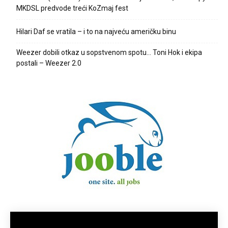
MKDSL predvode treći KoZmaj fest
Hilari Daf se vratila – i to na najveću američku binu
Weezer dobili otkaz u sopstvenom spotu… Toni Hok i ekipa
postali – Weezer 2.0