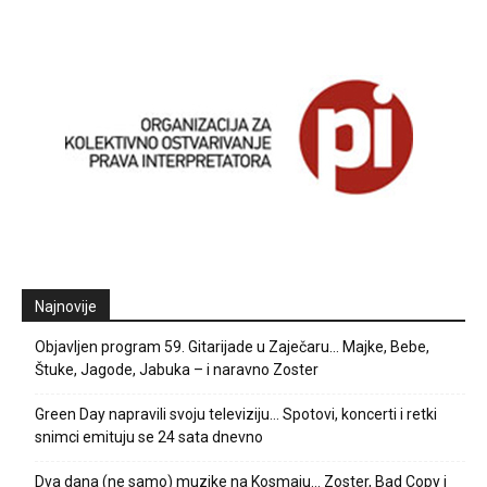
Najnovije
Objavljen program 59. Gitarijade u Zaječaru… Majke, Bebe,
Štuke, Jagode, Jabuka – i naravno Zoster
Green Day napravili svoju televiziju… Spotovi, koncerti i retki
snimci emituju se 24 sata dnevno
Dva dana (ne samo) muzike na Kosmaju… Zoster, Bad Copy i