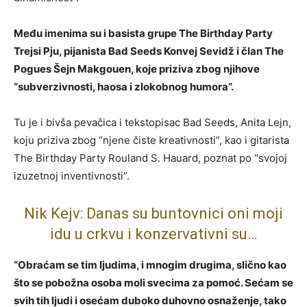
Među imenima su i basista grupe The Birthday Party
Trejsi Pju, pijanista Bad Seeds Konvej Sevidž i član The
Pogues Šejn Makgouen, koje priziva zbog njihove
“subverzivnosti, haosa i zlokobnog humora”.
Tu je i bivša pevačica i tekstopisac Bad Seeds, Anita Lejn,
koju priziva zbog “njene čiste kreativnosti”, kao i gitarista
The Birthday Party Rouland S. Hauard, poznat po “svojoj
izuzetnoj inventivnosti”.
Nik Kejv: Danas su buntovnici oni moji
idu u crkvu i konzervativni su…
“Obraćam se tim ljudima, i mnogim drugima, slično kao
što se pobožna osoba moli svecima za pomoć. Sećam se
svih tih ljudi i osećam duboko duhovno osnaženje, tako