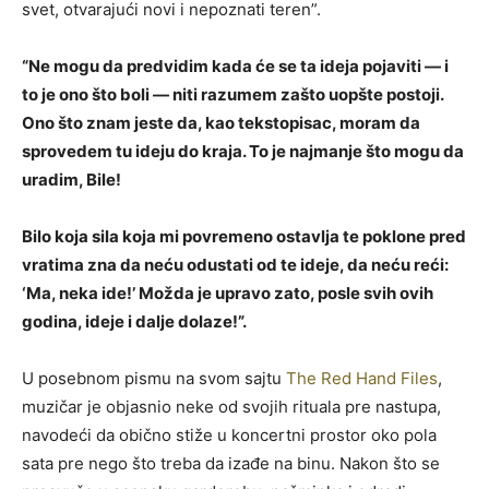
svet, otvarajući novi i nepoznati teren”.
“Ne mogu da predvidim kada će se ta ideja pojaviti — i
to je ono što boli — niti razumem zašto uopšte postoji.
Ono što znam jeste da, kao tekstopisac, moram da
sprovedem tu ideju do kraja. To je najmanje što mogu da
uradim, Bile!
Bilo koja sila koja mi povremeno ostavlja te poklone pred
vratima zna da neću odustati od te ideje, da neću reći:
‘Ma, neka ide!’ Možda je upravo zato, posle svih ovih
godina, ideje i dalje dolaze!”.
U posebnom pismu na svom sajtu
The Red Hand Files
,
muzičar je objasnio neke od svojih rituala pre nastupa,
navodeći da obično stiže u koncertni prostor oko pola
sata pre nego što treba da izađe na binu. Nakon što se