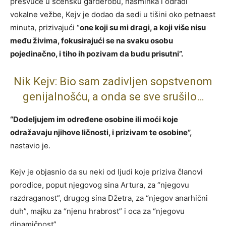
presvuče u scensku garderobu, našminka i odradi
vokalne vežbe, Kejv je dodao da sedi u tišini oko petnaest
minuta, prizivajući “
one koji su mi dragi, a koji više nisu
među živima, fokusirajući se na svaku osobu
pojedinačno, i tiho ih pozivam da budu prisutni”.
Nik Kejv: Bio sam zadivljen sopstvenom
genijalnošću, a onda se sve srušilo…
“Dodeljujem im određene osobine ili moći koje
odražavaju njihove ličnosti, i prizivam te osobine”,
nastavio je.
Kejv je objasnio da su neki od ljudi koje priziva članovi
porodice, poput njegovog sina Artura, za “njegovu
razdraganost”, drugog sina Džetra, za “njegov anarhični
duh”, majku za “njenu hrabrost” i oca za “njegovu
dinamičnost”.