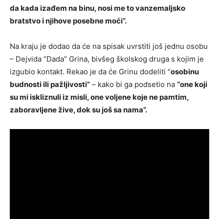
da kada izađem na binu, nosi me to vanzemaljsko
bratstvo i njihove posebne moći”.
Na kraju je dodao da će na spisak uvrstiti još jednu osobu
– Dejvida “Dada” Grina, bivšeg školskog druga s kojim je
izgubio kontakt. Rekao je da će Grinu dodeliti “
osobinu
budnosti ili pažljivosti”
– kako bi ga podsetio na
“one koji
su mi iskliznuli iz misli, one voljene koje ne pamtim,
zaboravljene žive, dok su još sa nama”.