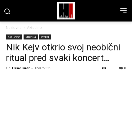
Naslovna
Aktuelno
Aktuelno
Muzika
World
Nik Kejv otkrio svoj neobični
ritual pred svaki koncert…
Od
Headliner
-
12/07/2025
0