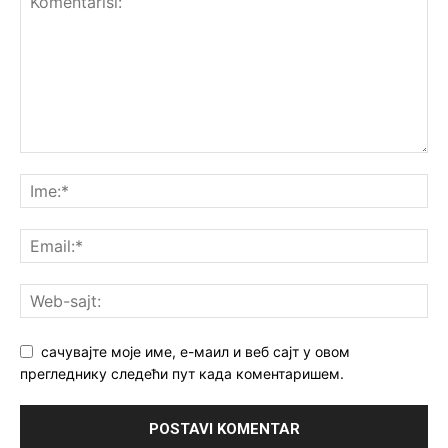
сачувајте моје име, е-маил и веб сајт у овом
прегледнику следећи пут када коментаришем.