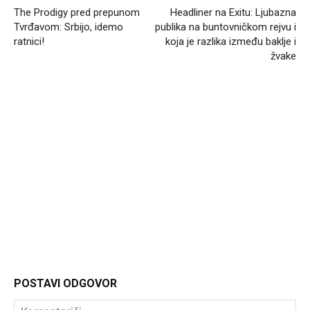
The Prodigy pred prepunom
Headliner na Exitu: Ljubazna
Tvrđavom: Srbijo, idemo
publika na buntovničkom rejvu i
ratnici!
koja je razlika između baklje i
žvake
Headliner
POSTAVI ODGOVOR