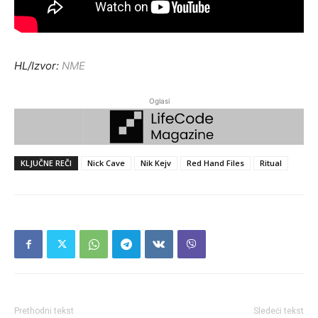
HL/Izvor:
NME
Oglasi
KLJUČNE REČI
Nick Cave
Nik Kejv
Red Hand Files
Ritual
Prethodni tekst
Sledeći tekst