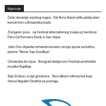
Najnovije
Četiri decenije srpskog regea… Del Arno Band veliki jubilej slavi
koncertom u Botaničkoj bašti
Zrenjanin zove… na festival alternativnog zvuka uz bendove
Pero Defformero Drink or Die i Haos
Joko Ono objavila remasterizovanu verziju spota za kultnu
pesmu “Never Say Goodbye”
Od baroka do rejva… Beograd dobija novi festival umetničke
muzike BupBap
Šejn Emburi, a nije grindcore… Novi album otkriva lice koje
fanovi Napalm Deatha ne poznaju