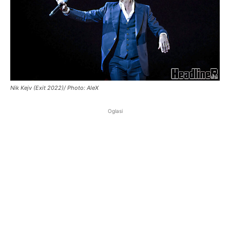
Nik Kejv (Exit 2022)/ Photo: AleX
Oglasi