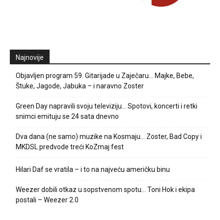
Najnovije
Objavljen program 59. Gitarijade u Zaječaru… Majke, Bebe,
Štuke, Jagode, Jabuka – i naravno Zoster
Green Day napravili svoju televiziju… Spotovi, koncerti i retki
snimci emituju se 24 sata dnevno
Dva dana (ne samo) muzike na Kosmaju… Zoster, Bad Copy i
MKDSL predvode treći KoZmaj fest
Hilari Daf se vratila – i to na najveću američku binu
Weezer dobili otkaz u sopstvenom spotu… Toni Hok i ekipa
postali – Weezer 2.0