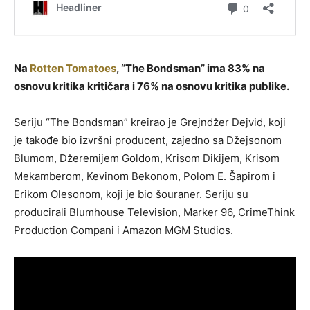
Na
Rotten Tomatoes
, “The Bondsman” ima 83% na
osnovu kritika kritičara i 76% na osnovu kritika publike.
Seriju “The Bondsman” kreirao je Grejndžer Dejvid, koji
je takođe bio izvršni producent, zajedno sa Džejsonom
Blumom, Džeremijem Goldom, Krisom Dikijem, Krisom
Mekamberom, Kevinom Bekonom, Polom E. Šapirom i
Erikom Olesonom, koji je bio šouraner. Seriju su
producirali Blumhouse Television, Marker 96, CrimeThink
Production Compani i Amazon MGM Studios.