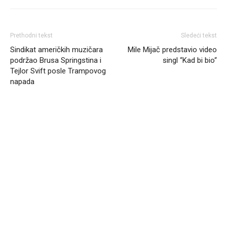
Prethodni tekst
Sledeći tekst
Sindikat američkih muzičara
Mile Mijač predstavio video
podržao Brusa Springstina i
singl “Kad bi bio“
Tejlor Svift posle Trampovog
napada
Headliner