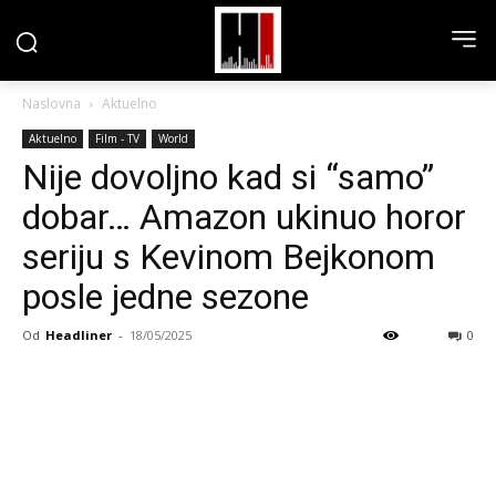
Naslovna
Aktuelno
Aktuelno
Film - TV
World
Nije dovoljno kad si “samo”
dobar… Amazon ukinuo horor
seriju s Kevinom Bejkonom
posle jedne sezone
Od
Headliner
-
18/05/2025
0