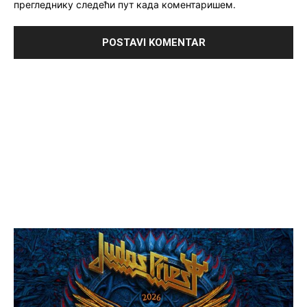
прегледнику следећи пут када коментаришем.