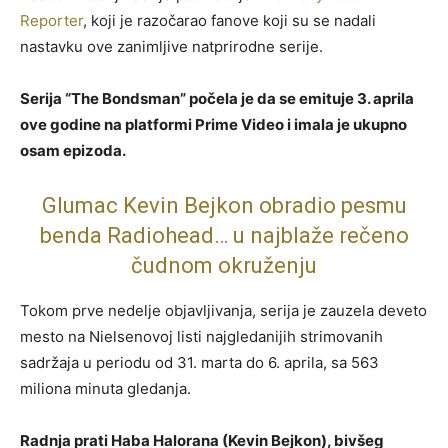
Reporter
, koji je razočarao fanove koji su se nadali
nastavku ove zanimljive natprirodne serije.
Serija “The Bondsman” počela je da se emituje 3. aprila
ove godine na platformi Prime Video i imala je ukupno
osam epizoda.
Glumac Kevin Bejkon obradio pesmu
benda Radiohead… u najblaže rečeno
čudnom okruženju
Tokom prve nedelje objavljivanja, serija je zauzela deveto
mesto na Nielsenovoj listi najgledanijih strimovanih
sadržaja u periodu od 31. marta do 6. aprila, sa 563
miliona minuta gledanja.
Radnja prati Haba Halorana (Kevin Bejkon), bivšeg