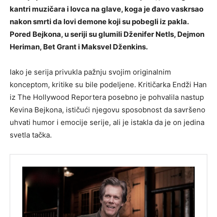
kantri muzičara i lovca na glave, koga je đavo vaskrsao
nakon smrti da lovi demone koji su pobegli iz pakla.
Pored Bejkona, u seriji su glumili Dženifer Netls, Dejmon
Heriman, Bet Grant i Maksvel Dženkins.
Iako je serija privukla pažnju svojim originalnim
konceptom, kritike su bile podeljene. Kritičarka Endži Han
iz The Hollywood Reportera posebno je pohvalila nastup
Kevina Bejkona, ističući njegovu sposobnost da savršeno
uhvati humor i emocije serije, ali je istakla da je on jedina
svetla tačka.