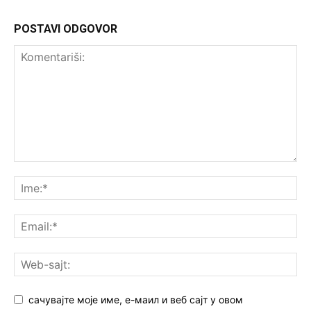
POSTAVI ODGOVOR
сачувајте моје име, е-маил и веб сајт у овом