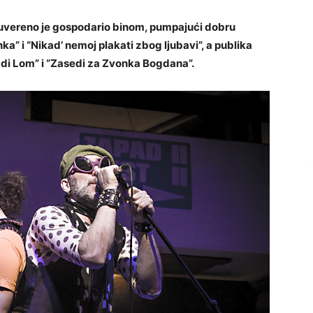
uvereno je gospodario binom, pumpajući dobru
a” i “Nikad’ nemoj plakati zbog ljubavi”, a publika
Ladi Lom” i “Zasedi za Zvonka Bogdana”.