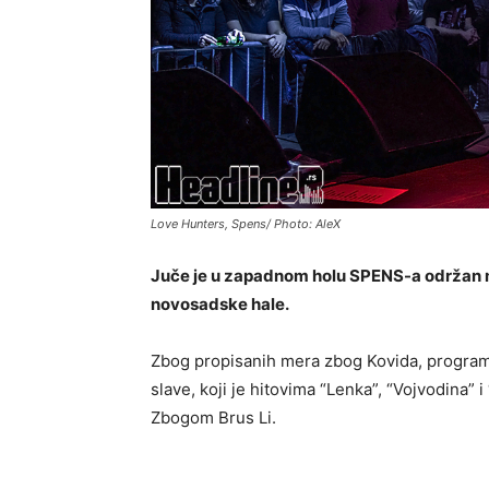
Love Hunters, Spens/ Photo: AleX
Juče je u zapadnom holu SPENS-a održan
novosadske hale.
Zbog propisanih mera zbog Kovida, progra
slave, koji je hitovima “Lenka”, “Vojvodina” 
Zbogom Brus Li.