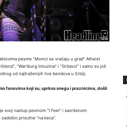
taktovima pesme “Momci se vraćaju u grad” Atheist
Pritilend”, “Wartburg limuzina” i “Grbavci” i samo su još
ednog od najtraženijih live bendova u Srbiji.
io fanovima koji su, uprkos snegu i praznicima, došli
je svoj nastup pesmom “I Feel” i savršenom
 zadobio prisutne “na keca”.