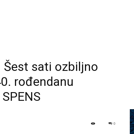
Šest sati ozbiljno
40. rođendanu
e SPENS
0