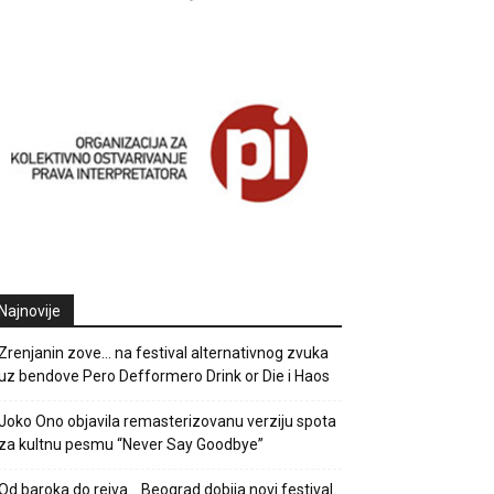
Najnovije
Zrenjanin zove… na festival alternativnog zvuka
uz bendove Pero Defformero Drink or Die i Haos
Joko Ono objavila remasterizovanu verziju spota
za kultnu pesmu “Never Say Goodbye”
Od baroka do rejva… Beograd dobija novi festival