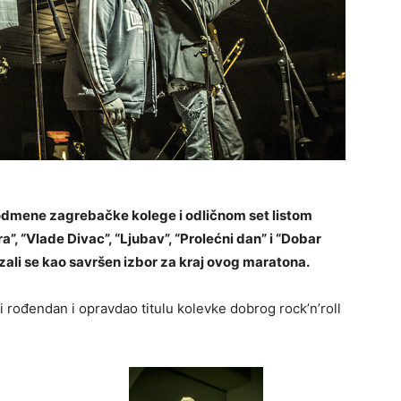
 odmene zagrebačke kolege i odličnom set listom
ra”, “Vlade Divac”, “Ljubav”, “Prolećni dan” i “Dobar
zali se kao savršen izbor za kraj ovog maratona.
i rođendan i opravdao titulu kolevke dobrog rock’n’roll