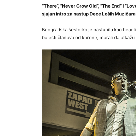
“There”, “Never Grow Old”, “The End” i “Love
sjajan intro za nastup Dece Loših Muzičara
Beogradska šestorka je nastupila kao headl
bolesti članova od korone, morali da otkažu