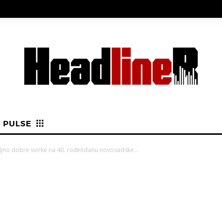
PULSE
ljno dobre svirke na 40. rođendanu novosadske...