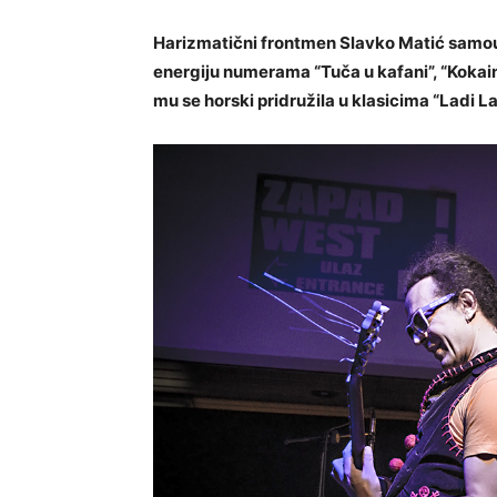
Harizmatični frontmen Slavko Matić samo
energiju numerama “Tuča u kafani”, “Kokaink
mu se horski pridružila u klasicima “Ladi 