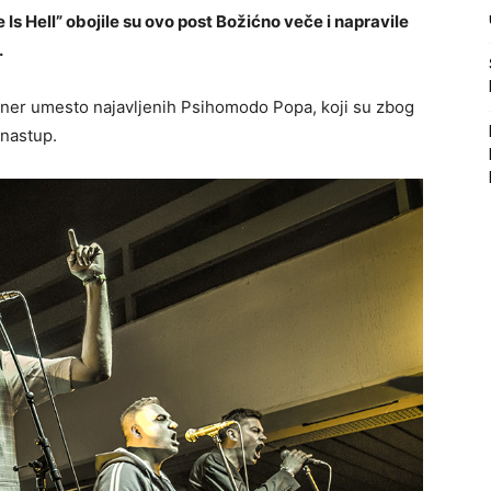
 Is Hell” obojile su ovo post Božićno veče i napravile
.
iner umesto najavljenih Psihomodo Popa, koji su zbog
 nastup.