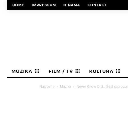
HOME
IMPRESSUM
O NAMA
KONTAKT
MUZIKA
FILM / TV
KULTURA
Naslovna
Muzika
Never Grow Old… Šest sati ozbi