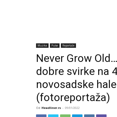
Muzika
Pulse
Reportaže
Never Grow Old… 
dobre svirke na 
novosadske hal
(fotoreportaža)
Od
Headliner.rs
-
09/01/2022