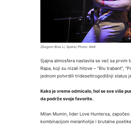
Zbogom Brus Li, Spens/ Photo: AleX
Sjajna atmosfera nastavila se već sa prvim 
Rapa, koji su nizali hitove – “Blu trabant”, “
jednom potvrdili tridesettrogodišnji status j
Kako je vreme odmicalo, hol se sve više pun
da podrže svoje favorite.
Milan Mumin, lider Love Huntersa, započeo 
kombinacijom melanholije i brutalne poetike