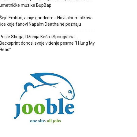
umetničke muzike BupBap
Šejn Emburi, a nije grindcore… Novi album otkriva
lice koje fanovi Napalm Deatha ne poznaju
Posle Stinga, Džonija Keša i Springstina…
Backsprint donosi svoje viđenje pesme “I Hung My
Head”