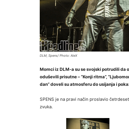
DLM, Spens/ Photo: AleX
Momci iz DLM-a su se svojski potrudili da
oduševili prisutne – “Konji ritma”, “Ljubomo
dan” doveli su atmosferu do usijanja i poka
SPENS je na pravi način proslavio četrdeset
zvuka.