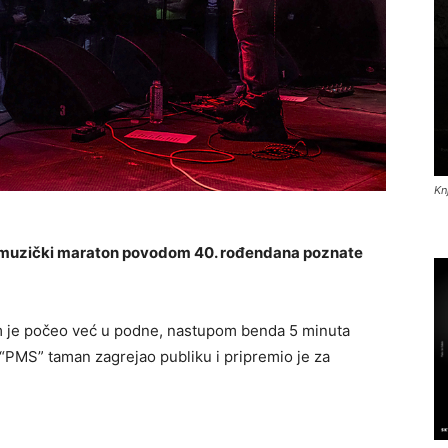
Kn
 muzički maraton povodom 40. rođendana poznate
m je počeo već u podne, nastupom benda 5 minuta
i “PMS” taman zagrejao publiku i pripremio je za