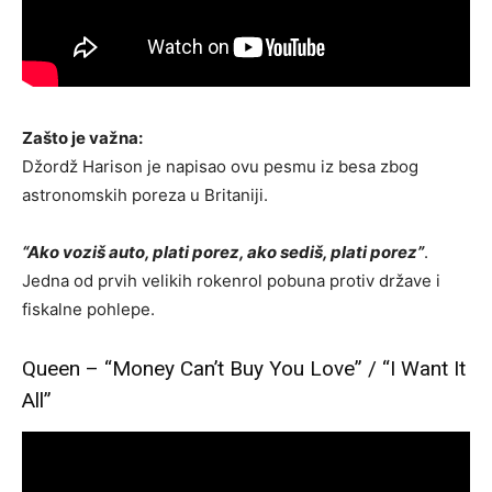
Zašto je važna:
Džordž Harison je napisao ovu pesmu iz besa zbog
astronomskih poreza u Britaniji.
“Ako voziš auto, plati porez, ako sediš, plati porez”
.
Jedna od prvih velikih rokenrol pobuna protiv države i
fiskalne pohlepe.
Queen – “Money Can’t Buy You Love” / “I Want It
All”