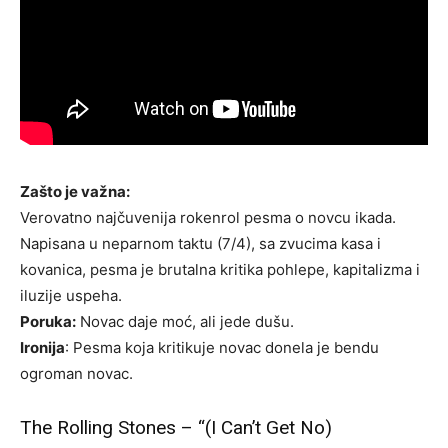
Zašto je važna:
Verovatno najčuvenija rokenrol pesma o novcu ikada.
Napisana u neparnom taktu (7/4), sa zvucima kasa i
kovanica, pesma je brutalna kritika pohlepe, kapitalizma i
iluzije uspeha.
Poruka:
Novac daje moć, ali jede dušu.
Ironija
: Pesma koja kritikuje novac donela je bendu
ogroman novac.
The Rolling Stones – “(I Can’t Get No)