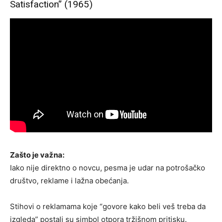
Satisfaction” (1965)
Zašto je važna:
Iako nije direktno o novcu, pesma je udar na potrošačko
društvo, reklame i lažna obećanja.
Stihovi o reklamama koje “govore kako beli veš treba da
izgleda” postali su simbol otpora tržišnom pritisku.