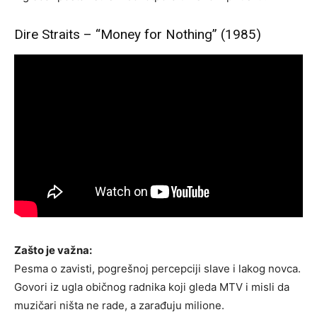
Dire Straits – “Money for Nothing” (1985)
Zašto je važna:
Pesma o zavisti, pogrešnoj percepciji slave i lakog novca.
Govori iz ugla običnog radnika koji gleda MTV i misli da
muzičari ništa ne rade, a zarađuju milione.