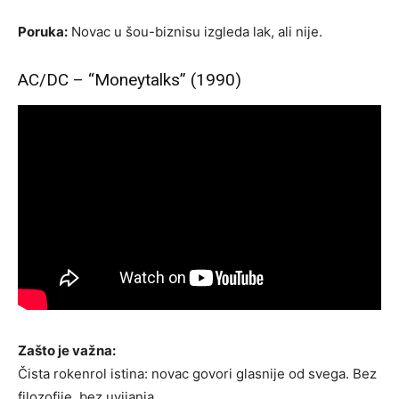
Poruka:
Novac u šou-biznisu izgleda lak, ali nije.
AC/DC – “Moneytalks” (1990)
Zašto je važna:
Čista rokenrol istina: novac govori glasnije od svega. Bez
filozofije, bez uvijanja.