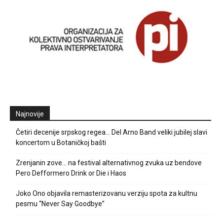
Najnovije
Četiri decenije srpskog regea… Del Arno Band veliki jubilej slavi
koncertom u Botaničkoj bašti
Zrenjanin zove… na festival alternativnog zvuka uz bendove
Pero Defformero Drink or Die i Haos
Joko Ono objavila remasterizovanu verziju spota za kultnu
pesmu “Never Say Goodbye”