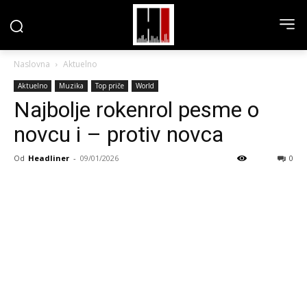
Naslovna
Aktuelno
Aktuelno
Muzika
Top priče
World
Najbolje rokenrol pesme o
novcu i – protiv novca
Od
Headliner
-
09/01/2026
0