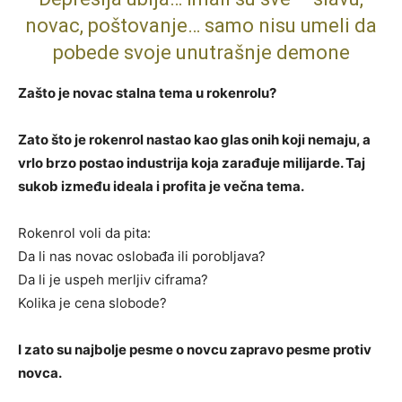
novac, poštovanje… samo nisu umeli da
pobede svoje unutrašnje demone
Zašto je novac stalna tema u rokenrolu?
Zato što je rokenrol nastao kao glas onih koji nemaju, a
vrlo brzo postao industrija koja zarađuje milijarde. Taj
sukob između ideala i profita je večna tema.
Rokenrol voli da pita:
Da li nas novac oslobađa ili porobljava?
Da li je uspeh merljiv ciframa?
Kolika je cena slobode?
I zato su najbolje pesme o novcu zapravo pesme protiv
novca.