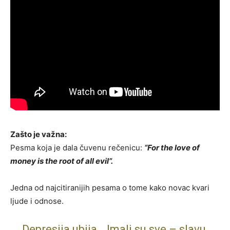
Zašto je važna:
Pesma koja je dala čuvenu rečenicu:
“For the love of
money is the root of all evil”.
Jedna od najcitiranijih pesama o tome kako novac kvari
ljude i odnose.
Depresija ubija… Imali su sve – slavu,