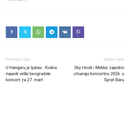
Prethodni tekst
Sledeći tekst
U Hangaru je ljubav… Koikoi
Sky Hook i Meklur zajedno
najavili veliki beogradski
otvaraju koncertnu 2026. u
koncert za 27. mart
Sprat Baru