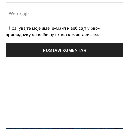
сачувајте моје име, е-маил и веб сајт у овом
прегледнику следећи пут када коментаришем.