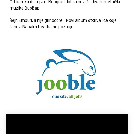
Od baroka do rejva… Beograd dobija novi festival umetničke
muzike BupBap
Šejn Emburi, a nije grindcore… Novi album otkriva lice koje
fanovi Napalm Deatha ne poznaju