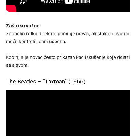
Zašto su važne:
Zeppelin retko direktno pominje novac, ali stalno govori o
moći, kontroli i ceni uspeha.
Kod njih je novac često prikazan kao iskušenje koje dolazi
sa slavom.
The Beatles – “Taxman” (1966)