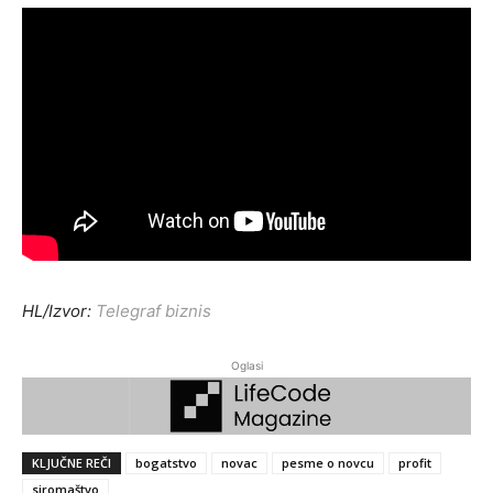
HL/Izvor:
Telegraf biznis
Oglasi
KLJUČNE REČI
bogatstvo
novac
pesme o novcu
profit
siromaštvo