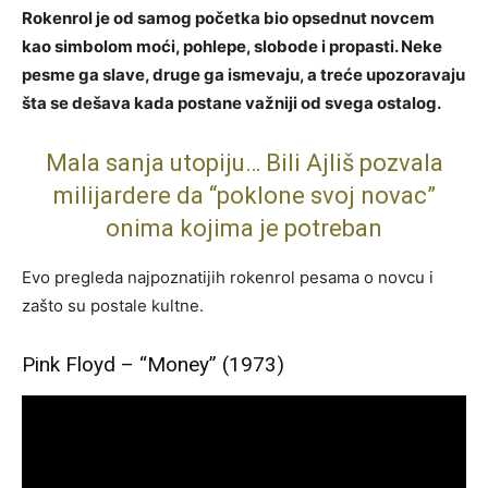
Rokenrol je od samog početka bio opsednut novcem
kao simbolom moći, pohlepe, slobode i propasti. Neke
pesme ga slave, druge ga ismevaju, a treće upozoravaju
šta se dešava kada postane važniji od svega ostalog.
Mala sanja utopiju… Bili Ajliš pozvala
milijardere da “poklone svoj novac”
onima kojima je potreban
Evo pregleda najpoznatijih rokenrol pesama o novcu i
zašto su postale kultne.
Pink Floyd – “Money” (1973)