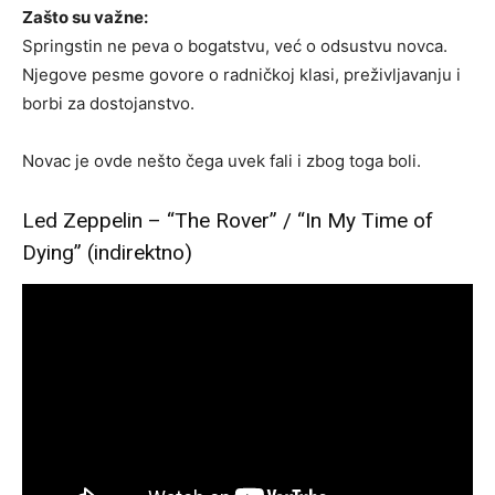
Zašto su važne:
Springstin ne peva o bogatstvu, već o odsustvu novca.
Njegove pesme govore o radničkoj klasi, preživljavanju i
borbi za dostojanstvo.
Novac je ovde nešto čega uvek fali i zbog toga boli.
Led Zeppelin – “The Rover” / “In My Time of
Dying” (indirektno)