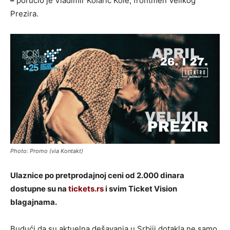
–
poručio je Vladimir Kolarić Kole, frontmen Velikog
Prezira.
Photo: Promo (via Kontakt)
Ulaznice po pretprodajnoj ceni od 2.000 dinara
dostupne su na
tickets.rs
i svim Ticket Vision
blagajnama.
Budući da su aktuelna dešavanja u Srbiji dotakla ne samo