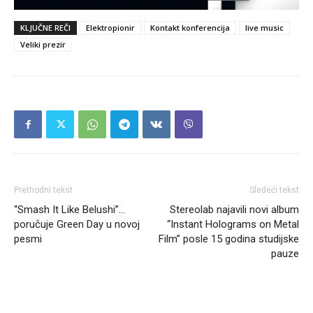
KLJUČNE REČI
Elektropionir
Kontakt konferencija
live music
Veliki prezir
Prethodni tekst
Sledeći tekst
“Smash It Like Belushi”…
Stereolab najavili novi album
poručuje Green Day u novoj
“Instant Holograms on Metal
pesmi
Film” posle 15 godina studijske
pauze