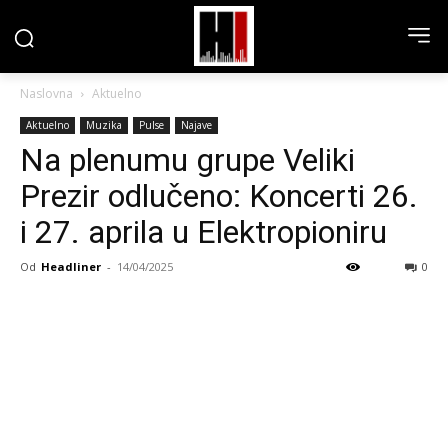
Naslovna
Aktuelno
Aktuelno
Muzika
Pulse
Najave
Na plenumu grupe Veliki
Prezir odlučeno: Koncerti 26.
i 27. aprila u Elektropioniru
Od
Headliner
-
14/04/2025
0