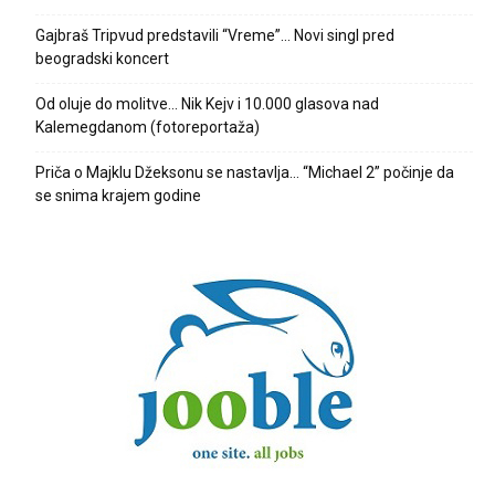
Gajbraš Tripvud predstavili “Vreme”… Novi singl pred
beogradski koncert
Od oluje do molitve… Nik Kejv i 10.000 glasova nad
Kalemegdanom (fotoreportaža)
Priča o Majklu Džeksonu se nastavlja… “Michael 2” počinje da
se snima krajem godine