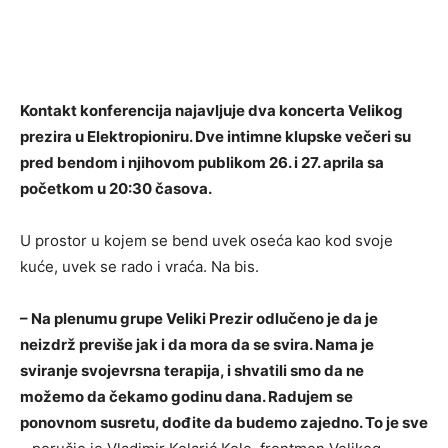
Kontakt konferencija najavljuje dva koncerta Velikog
prezira u Elektropioniru. Dve intimne klupske večeri su
pred bendom i njihovom publikom 26. i 27. aprila sa
početkom u 20:30 časova.
U prostor u kojem se bend uvek oseća kao kod svoje
kuće, uvek se rado i vraća. Na bis.
– Na plenumu grupe Veliki Prezir odlučeno je da je
neizdrž previše jak i da mora da se svira. Nama je
sviranje svojevrsna terapija, i shvatili smo da ne
možemo da čekamo godinu dana. Radujem se
ponovnom susretu, dođite da budemo zajedno. To je sve