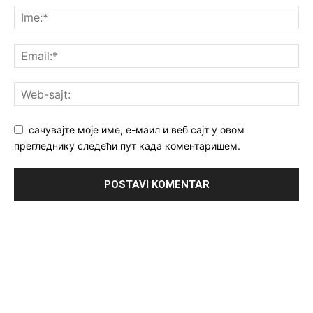
сачувајте моје име, е-маил и веб сајт у овом
прегледнику следећи пут када коментаришем.