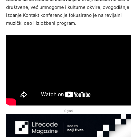
društvene, već umnogome i kulturne okvire, ovogodišnje
izdanje Kontakt konferencije fokusirano je na revijalni
muzički deo i izložbeni program.
Oglasi