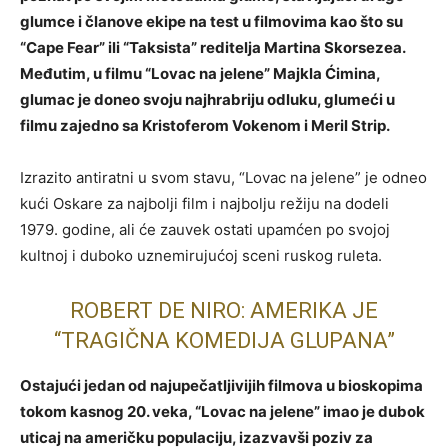
glumce i članove ekipe na test u filmovima kao što su
“Cape Fear” ili “Taksista” reditelja Martina Skorsezea.
Međutim, u filmu “Lovac na jelene” Majkla Ćimina,
glumac je doneo svoju najhrabriju odluku, glumeći u
filmu zajedno sa Kristoferom Vokenom i Meril Strip.
Izrazito antiratni u svom stavu, “Lovac na jelene” je odneo
kući Oskare za najbolji film i najbolju režiju na dodeli
1979. godine, ali će zauvek ostati upamćen po svojoj
kultnoj i duboko uznemirujućoj sceni ruskog ruleta.
ROBERT DE NIRO: AMERIKA JE
“TRAGIČNA KOMEDIJA GLUPANA”
Ostajući jedan od najupečatljivijih filmova u bioskopima
tokom kasnog 20. veka, “Lovac na jelene” imao je dubok
uticaj na američku populaciju, izazvavši poziv za