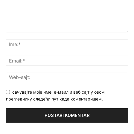
сачувајте моје име, е-маил и веб сајт у овом
прегледнику следећи пут када коментаришем.