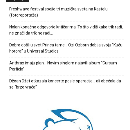
Freshwave festival spojio tri muzička sveta na Kastelu
(fotoreportaža)
Nolan konačno odgovorio kritičarima: To što vidiš kako trik radi,
ne znači da trik ne radi…
Dobro došli u svet Princa tame… Ozi Ozborn dobija svoju “Kuću
horora” u Universal Studios
Anthrax imaju plan… Novim singlom najavili album “Cursum
Perficio”
Džoan Džet otkazala koncerte posle operacije… ali obećala da
se “brzo vraća”