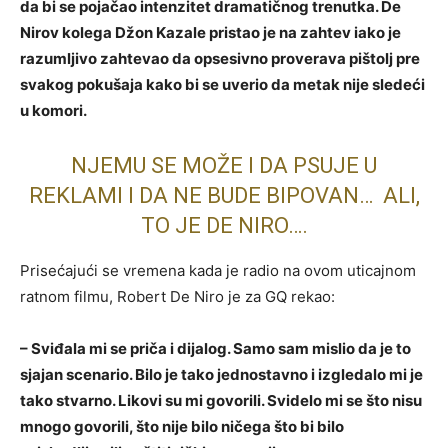
da bi se pojačao intenzitet dramatičnog trenutka. De
Nirov kolega Džon Kazale pristao je na zahtev iako je
razumljivo zahtevao da opsesivno proverava pištolj pre
svakog pokušaja kako bi se uverio da metak nije sledeći
u komori.
NJEMU SE MOŽE I DA PSUJE U
REKLAMI I DA NE BUDE BIPOVAN… ALI,
TO JE DE NIRO….
Prisećajući se vremena kada je radio na ovom uticajnom
ratnom filmu, Robert De Niro je za GQ rekao:
– Sviđala mi se priča i dijalog. Samo sam mislio da je to
sjajan scenario. Bilo je tako jednostavno i izgledalo mi je
tako stvarno. Likovi su mi govorili. Svidelo mi se što nisu
mnogo govorili, što nije bilo ničega što bi bilo