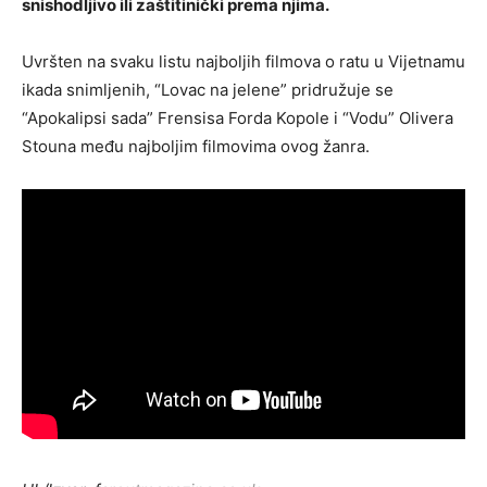
snishodljivo ili zaštitinički prema njima.
Uvršten na svaku listu najboljih filmova o ratu u Vijetnamu
ikada snimljenih, “Lovac na jelene” pridružuje se
“Apokalipsi sada” Frensisa Forda Kopole i “Vodu” Olivera
Stouna među najboljim filmovima ovog žanra.