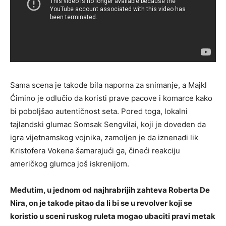
Sama scena je takođe bila naporna za snimanje, a Majkl
Ćimino je odlučio da koristi prave pacove i komarce kako
bi poboljšao autentičnost seta. Pored toga, lokalni
tajlandski glumac Somsak Sengvilai, koji je doveden da
igra vijetnamskog vojnika, zamoljen je da iznenadi lik
Kristofera Vokena šamarajući ga, čineći reakciju
američkog glumca još iskrenijom.
Međutim, u jednom od najhrabrijih zahteva Roberta De
Nira, on je takođe pitao da li bi se u revolver koji se
koristio u sceni ruskog ruleta mogao ubaciti pravi metak