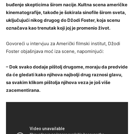
buđenje skepticima širom nacije. Kultna scena američke
kinematografije, takođe je šokirala sinofile širom sveta,
uključujući nikog drugog do Džodi Foster, koja scenu
označava kao trenutak koji joj je promenio život.
Govoreći u intervjuu za Američki filmski institut, Džodi
Foster objašnjava moć iza scene, napominjući:
– Dok svako dodaje pištolj drugome, moraju da predvide
da će gledati kako njihova najbolji drug raznosi glavu,
sa svakim klikom pištolja njihova veza je još više
zacementirana.