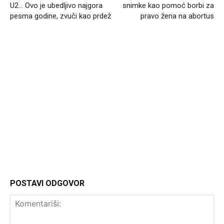
U2… Ovo je ubedljivo najgora
snimke kao pomoć borbi za
pesma godine, zvuči kao prdež
pravo žena na abortus
Headliner.rs
http://Headliner.rs
POSTAVI ODGOVOR