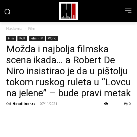
Naslovna
Film
Film
Kult
Film - TV
World
Možda i najbolja filmska
scena ikada… a Robert De
Niro insistirao je da u pištolju
tokom ruskog ruleta u “Lovcu
na jelene” – bude pravi metak
Od
Headliner.rs
-
07/11/2021
0