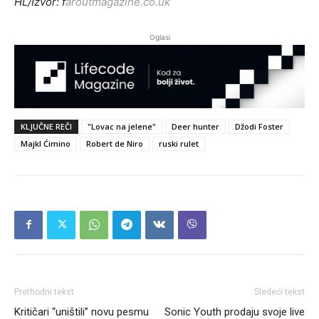
HL/Izvor: f
aroutmagazine.co.uk
Oglasi
KLJUČNE REČI
"Lovac na jelene"
Deer hunter
Džodi Foster
Majkl Ćimino
Robert de Niro
ruski rulet
Prethodni tekst
Sledeći tekst
Kritičari “uništili” novu pesmu
Sonic Youth prodaju svoje live