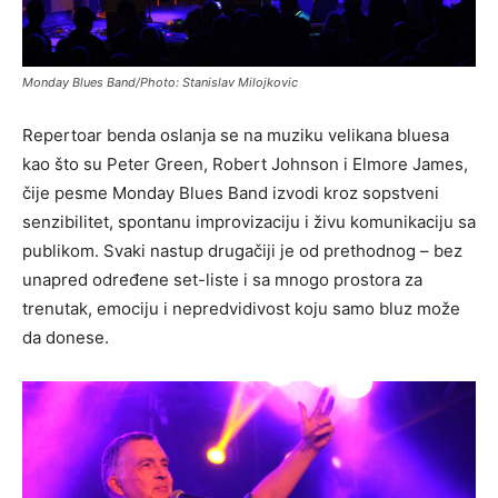
Monday Blues Band/Photo: Stanislav Milojkovic
Repertoar benda oslanja se na muziku velikana bluesa
kao što su Peter Green, Robert Johnson i Elmore James,
čije pesme Monday Blues Band izvodi kroz sopstveni
senzibilitet, spontanu improvizaciju i živu komunikaciju sa
publikom. Svaki nastup drugačiji je od prethodnog – bez
unapred određene set-liste i sa mnogo prostora za
trenutak, emociju i nepredvidivost koju samo bluz može
da donese.