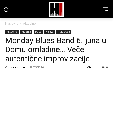
Naslovna
Aktuelno
Aktuelno
Muzika
Pulse
Najave
Puls grada
Monday Blues Band 6. juna u
Domu omladine… Veče
autentične improvizacije
Od
Headliner
-
28/05/2026
0