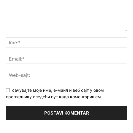
сачувајте моје име, е-маил и веб сајт у овом
прегледнику следећи пут када коментаришем.