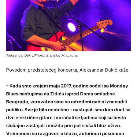
Aleksandar Đukić/Photo: Stanislav Milojkovic
Povodom predstojećeg koncerta, Aleksandar Đukić kaže:
– Kada smo krajem maja 2017. godine počeli sa Monday
Blues nastupima na Zidiću ispred Doma omladine
Beograda, verovatno smo na određeni način iznenadili
publiku. Sve je bilo neobično – nastupali smo kao duet sa
dve električne gitare i obraćali se ljudima koji su često
slučajno zastajali i možda prvi put slušali bluz uživo.
Vremenom su razgovori o bluzu, autorima i pesmama