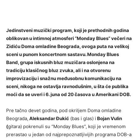
Jedinstveni muzički program, koji je prethodnih godina
oblikovan u intimnoj atmosferi “Monday Blues” večeri na
Zidiću Doma omladine Beograda, ovoga puta na velikoj
sceni u punom koncertnom sastavu. Monday Blues
Band, grupa iskusnih bluz muzičara oslonjena na
tradiciju klasičnog bluz zvuka, ali i na otvorenu
improvizaciju i snažnu međusobnu komunikaciju na
sceni, nikoga ne ostavlja ravnodušnim, u šta će publika
moći da se uveri i 6. juna od 20 časova u Amerikani DOB.
Pre tačno devet godina, pod okriljem Doma omladine
Beograda,
Aleksandar Đukić
(bas i glas) i
Bojan Vulin
(
gitara) pokrenuli su “Monday Blues”, koji je vremenom
prerastao u jedan od najprepoznatljivijih programa DOB-a