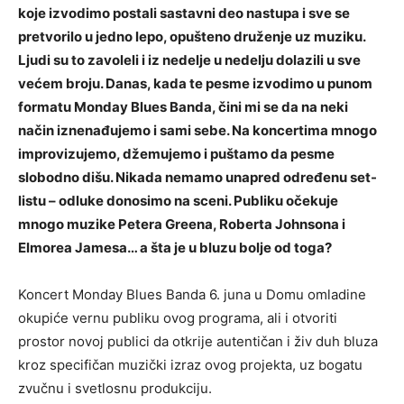
koje izvodimo postali sastavni deo nastupa i sve se
pretvorilo u jedno lepo, opušteno druženje uz muziku.
Ljudi su to zavoleli i iz nedelje u nedelju dolazili u sve
većem broju. Danas, kada te pesme izvodimo u punom
formatu Monday Blues Banda, čini mi se da na neki
način iznenađujemo i sami sebe. Na koncertima mnogo
improvizujemo, džemujemo i puštamo da pesme
slobodno dišu. Nikada nemamo unapred određenu set-
listu – odluke donosimo na sceni. Publiku očekuje
mnogo muzike Petera Greena, Roberta Johnsona i
Elmorea Jamesa… a šta je u bluzu bolje od toga?
Koncert Monday Blues Banda 6. juna u Domu omladine
okupiće vernu publiku ovog programa, ali i otvoriti
prostor novoj publici da otkrije autentičan i živ duh bluza
kroz specifičan muzički izraz ovog projekta, uz bogatu
zvučnu i svetlosnu produkciju.