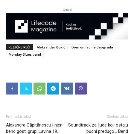
Oglasi
KLJUČNE REČI
Aleksandar Đukić
Dom omladine Beograda
Monday Blues band
Prethodni tekst
Sledeći tekst
Alexandra Căpitănescu i njen
Soundtrack za ljude koji ostaju
bend gosti grupi Lavina 19.
budni predugo… Bend