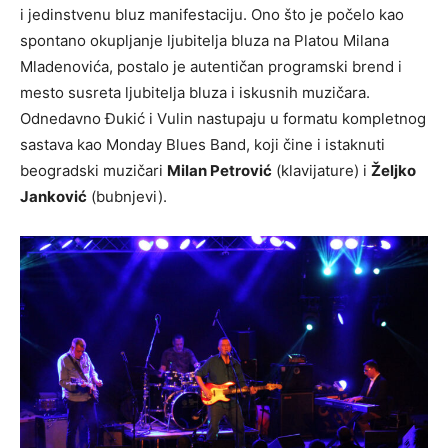
i jedinstvenu bluz manifestaciju. Ono što je počelo kao
spontano okupljanje ljubitelja bluza na Platou Milana
Mladenovića, postalo je autentičan programski brend i
mesto susreta ljubitelja bluza i iskusnih muzičara.
Odnedavno Đukić i Vulin nastupaju u formatu kompletnog
sastava kao Monday Blues Band, koji čine i istaknuti
beogradski muzičari
Milan Petrović
(klavijature) i
Željko
Janković
(bubnjevi).