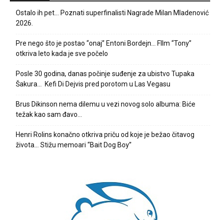
Ostalo ih pet… Poznati superfinalisti Nagrade Milan Mladenović
2026.
Pre nego što je postao “onaj” Entoni Bordejn… FIlm “Tony”
otkriva leto kada je sve počelo
Posle 30 godina, danas počinje suđenje za ubistvo Tupaka
Šakura… Kefi Di Dejvis pred porotom u Las Vegasu
Brus Dikinson nema dilemu u vezi novog solo albuma: Biće
težak kao sam đavo…
Henri Rolins konačno otkriva priču od koje je bežao čitavog
života… Stižu memoari “Bait Dog Boy”