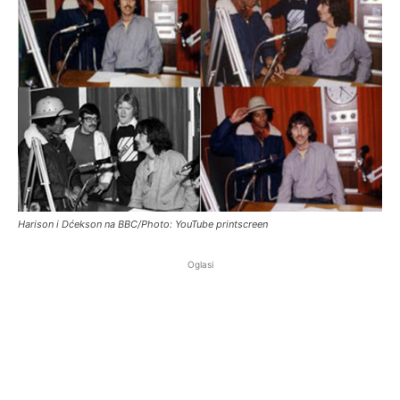
Harison i Dćekson na BBC/Photo: YouTube printscreen
Oglasi