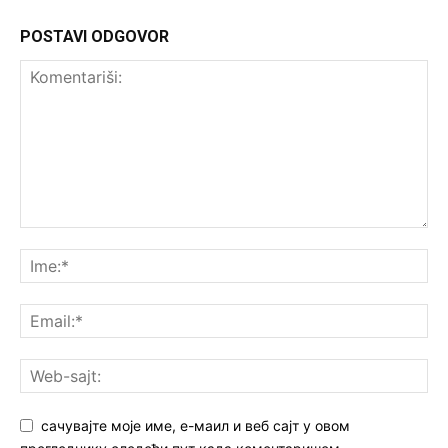
POSTAVI ODGOVOR
сачувајте моје име, е-маил и веб сајт у овом