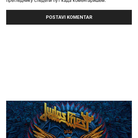
прегледнику следећи пут када коментаришем.