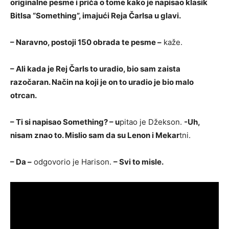
originalne pesme i priča o tome kako je napisao klasik
Bitlsa “Something”, imajući Reja Čarlsa u glavi.
– Naravno, postoji 150 obrada te pesme –
kaže.
– Ali kada je Rej Čarls to uradio, bio sam zaista
razočaran. Način na koji je on to uradio je bio malo
otrcan.
– Ti si napisao Something? – u
pitao je Džekson.
-Uh,
nisam znao to. Mislio sam da su Lenon i Mekar
tni.
– Da –
odgovorio je Harison.
– Svi to misle.