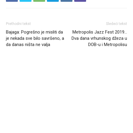
Prethodni tekst
Sledeći tekst
Bajaga: Pogrešno je misliti da
Metropolis Jazz Fest 2019…
je nekada sve bilo savršeno, a
Dva dana vrhunskog džeza u
da danas ništa ne valja
DOB-u i Metropolisu
Headliner.rs
http://Headliner.rs