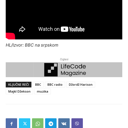
HL/Izvor: BBC na srpskom
Oglasi
KLJUČNE REČI
BBC
BBC radio
Džordž Harison
Majkl Džekson
muzika