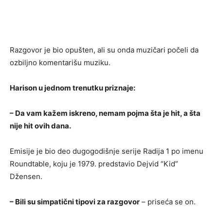
Razgovor je bio opušten, ali su onda muzičari počeli da
ozbiljno komentarišu muziku.
Harison u jednom trenutku priznaje:
– Da vam kažem iskreno, nemam pojma šta je hit, a šta
nije hit ovih dana.
Emisije je bio deo dugogodišnje serije Radija 1 po imenu
Roundtable, koju je 1979. predstavio Dejvid “Kid”
Džensen.
– Bili su simpatični tipovi za razgovor
– priseća se on.