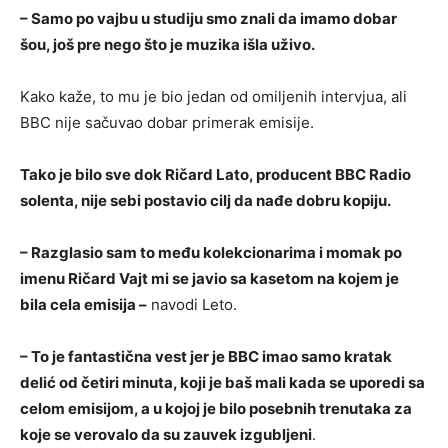
– Samo po vajbu u studiju smo znali da imamo dobar
šou, još pre nego što je muzika išla uživo.
Kako kaže, to mu je bio jedan od omiljenih intervjua, ali
BBC nije sačuvao dobar primerak emisije.
Tako je bilo sve dok Ričard Lato, producent BBC Radio
solenta, nije sebi postavio cilj da nađe dobru kopiju.
– Razglasio sam to među kolekcionarima i momak po
imenu Ričard Vajt mi se javio sa kasetom na kojem je
bila cela emisija –
navodi Leto.
– To je fantastična vest jer je BBC imao samo kratak
delić od četiri minuta, koji je baš mali kada se uporedi sa
celom emisijom, a u kojoj je bilo posebnih trenutaka za
koje se verovalo da su zauvek izgubljeni
.