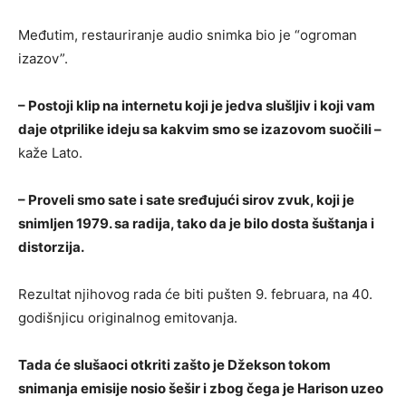
Međutim, restauriranje audio snimka bio je “ogroman
izazov”.
– Postoji klip na internetu koji je jedva slušljiv i koji vam
daje otprilike ideju sa kakvim smo se izazovom suočili –
kaže Lato.
– Proveli smo sate i sate sređujući sirov zvuk, koji je
snimljen 1979. sa radija, tako da je bilo dosta šuštanja i
distorzija.
Rezultat njihovog rada će biti pušten 9. februara, na 40.
godišnjicu originalnog emitovanja.
Tada će slušaoci otkriti zašto je Džekson tokom
snimanja emisije nosio šešir i zbog čega je Harison uzeo