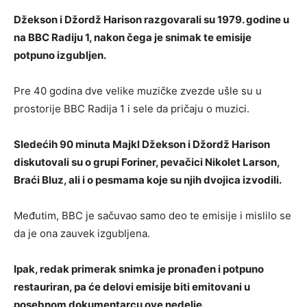
Džekson i Džordž Harison razgovarali su 1979. godine u
na BBC Radiju 1, nakon čega je snimak te emisije
potpuno izgubljen.
Pre 40 godina dve velike muzičke zvezde ušle su u
prostorije BBC Radija 1 i sele da pričaju o muzici.
Sledećih 90 minuta Majkl Džekson i Džordž Harison
diskutovali su o grupi Foriner, pevačici Nikolet Larson,
Braći Bluz, ali i o pesmama koje su njih dvojica izvodili.
Međutim, BBC je sačuvao samo deo te emisije i mislilo se
da je ona zauvek izgubljena.
Ipak, redak primerak snimka je pronađen i potpuno
restauriran, pa će delovi emisije biti emitovani u
posebnom dokumentarcu ove nedelje.