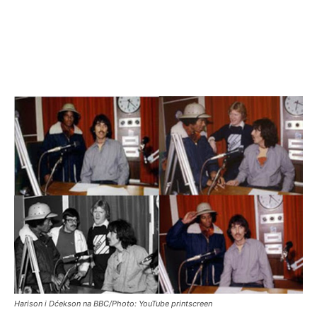
Harison i Dćekson na BBC/Photo: YouTube printscreen