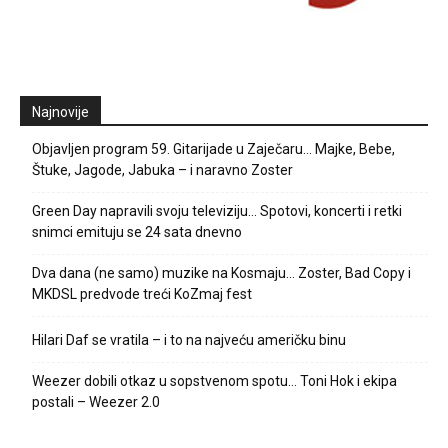
Najnovije
Objavljen program 59. Gitarijade u Zaječaru… Majke, Bebe,
Štuke, Jagode, Jabuka – i naravno Zoster
Green Day napravili svoju televiziju… Spotovi, koncerti i retki
snimci emituju se 24 sata dnevno
Dva dana (ne samo) muzike na Kosmaju… Zoster, Bad Copy i
MKDSL predvode treći KoZmaj fest
Hilari Daf se vratila – i to na najveću američku binu
Weezer dobili otkaz u sopstvenom spotu… Toni Hok i ekipa
postali – Weezer 2.0