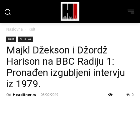
Naslovna
Kult
Kult
Muzika
Majkl Džekson i Džordž
Harison na BBC Radiju 1:
Pronađen izgubljeni intervju
iz 1979.
Od
Headliner.rs
-
08/02/2019
0