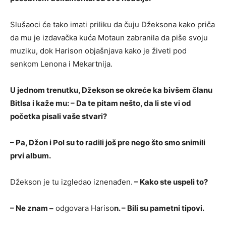
Slušaoci će tako imati priliku da čuju Džeksona kako priča
da mu je izdavačka kuća Motaun zabranila da piše svoju
muziku, dok Harison objašnjava kako je živeti pod
senkom Lenona i Mekartnija.
U jednom trenutku, Džekson se okreće ka bivšem članu
Bitlsa i kaže mu: – Da te pitam nešto, da li ste vi od
početka pisali vaše stvari?
– Pa, Džon i Pol su to radili još pre nego što smo snimili
prvi album.
Džekson je tu izgledao iznenađen.
– Kako ste uspeli to?
– Ne znam –
odgovara Hariso
n. – Bili su pametni tipovi.