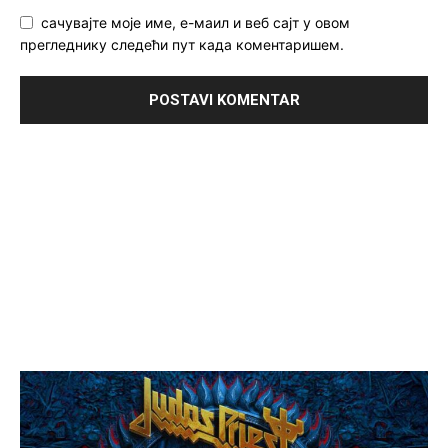
сачувајте моје име, е-маил и веб сајт у овом
прегледнику следећи пут када коментаришем.