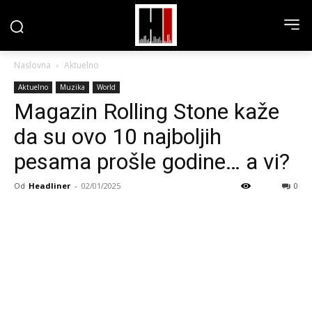
Naslovna
Aktuelno
Aktuelno
Muzika
World
Magazin Rolling Stone kaže
da su ovo 10 najboljih
pesama prošle godine… a vi?
Od
Headliner
-
02/01/2025
0