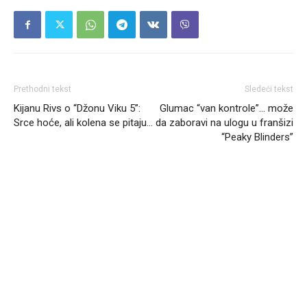
Prethodni tekst
Sledeći tekst
Kijanu Rivs o “Džonu Viku 5”:
Glumac “van kontrole”… može
Srce hoće, ali kolena se pitaju…
da zaboravi na ulogu u franšizi
“Peaky Blinders”
Headliner