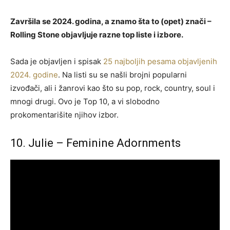
Završila se 2024. godina, a znamo šta to (opet) znači –
Rolling Stone objavljuje razne top liste i izbore.
Sada je objavljen i spisak
25 najboljih pesama objavljenih
2024. godine
. Na listi su se našli brojni popularni
izvođači, ali i žanrovi kao što su pop, rock, country, soul i
mnogi drugi. Ovo je Top 10, a vi slobodno
prokomentarišite njihov izbor.
10. Julie – Feminine Adornments