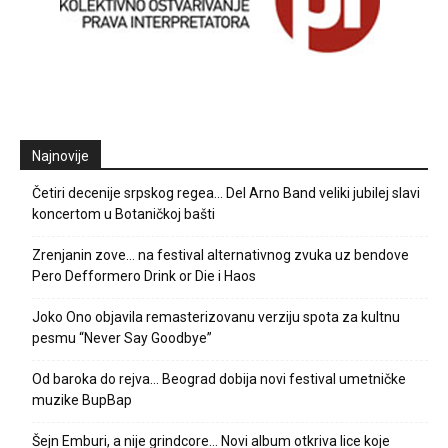
Najnovije
Četiri decenije srpskog regea… Del Arno Band veliki jubilej slavi
koncertom u Botaničkoj bašti
Zrenjanin zove… na festival alternativnog zvuka uz bendove
Pero Defformero Drink or Die i Haos
Joko Ono objavila remasterizovanu verziju spota za kultnu
pesmu “Never Say Goodbye”
Od baroka do rejva… Beograd dobija novi festival umetničke
muzike BupBap
Šejn Emburi, a nije grindcore… Novi album otkriva lice koje