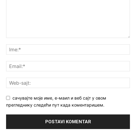
сачувајте моје име, е-маил и веб сајт у овом
прегледнику следећи пут када коментаришем.