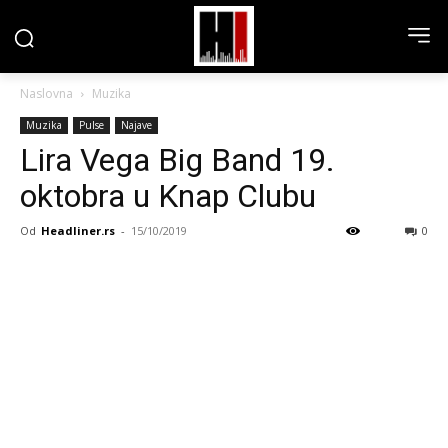
Naslovna
Muzika
Muzika
Pulse
Najave
Lira Vega Big Band 19.
oktobra u Knap Clubu
Od
Headliner.rs
-
15/10/2019
0