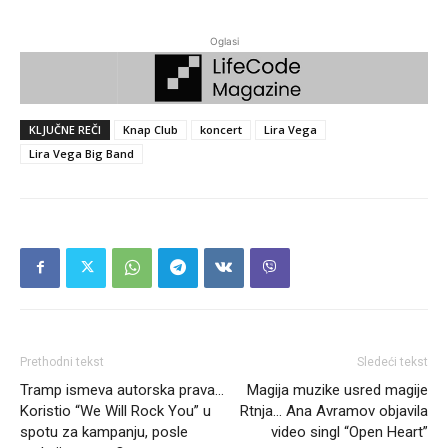
Oglasi
KLJUČNE REČI
Knap Club
koncert
Lira Vega
Lira Vega Big Band
Prethodni tekst
Sledeći tekst
Tramp ismeva autorska prava…
Magija muzike usred magije
Koristio “We Will Rock You” u
Rtnja… Ana Avramov objavila
spotu za kampanju, posle
video singl “Open Heart”