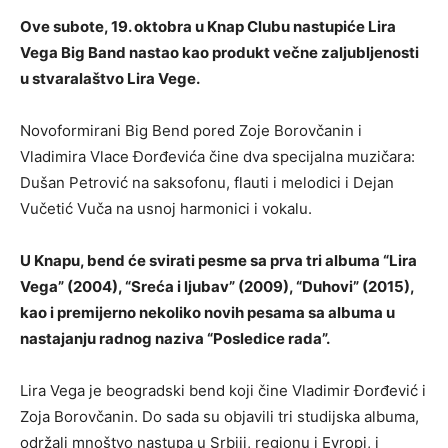
Ove subote, 19. oktobra u Knap Clubu nastupiće Lira
Vega Big Band nastao kao produkt večne zaljubljenosti
u stvaralaštvo Lira Vege.
Novoformirani Big Bend pored Zoje Borovčanin i
Vladimira Vlace Đorđevića čine dva specijalna muzičara:
Dušan Petrović na saksofonu, flauti i melodici i Dejan
Vučetić Vuča na usnoj harmonici i vokalu.
U Knapu, bend će svirati pesme sa prva tri albuma “Lira
Vega” (2004), “Sreća i ljubav” (2009), “Duhovi” (2015),
kao i premijerno nekoliko novih pesama sa albuma u
nastajanju radnog naziva “Posledice rada”.
Lira Vega je beogradski bend koji čine Vladimir Đorđević i
Zoja Borovčanin. Do sada su objavili tri studijska albuma,
održali mnoštvo nastupa u Srbiji, regionu i Evropi, i