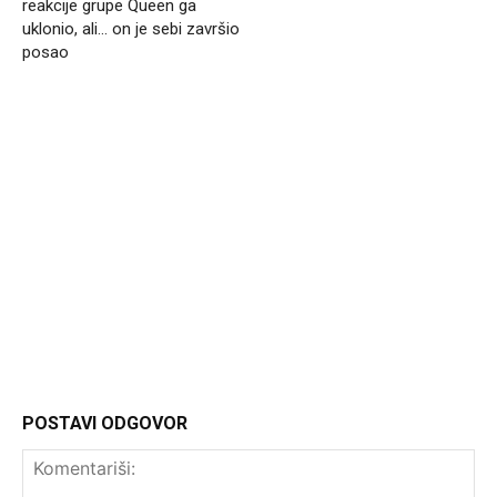
reakcije grupe Queen ga
uklonio, ali… on je sebi završio
posao
Headliner.rs
http://Headliner.rs
POSTAVI ODGOVOR