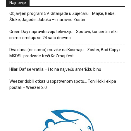
Najnovije
Objavljen program 59. Gitarijade u Zaječaru… Majke, Bebe,
Štuke, Jagode, Jabuka – i naravno Zoster
Green Day napravili svoju televiziju… Spotovi, koncerti i retki
snimci emituju se 24 sata dnevno
Dva dana (ne samo) muzike na Kosmaju… Zoster, Bad Copy i
MKDSL predvode treći KoZmaj fest
Hilari Daf se vratila – i to na najveću američku binu
Weezer dobili otkaz u sopstvenom spotu… Toni Hok i ekipa
postali – Weezer 2.0