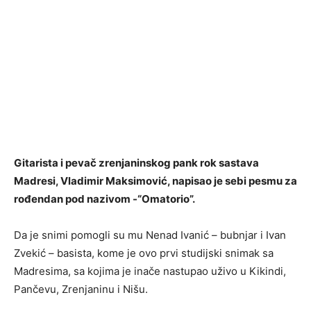
Gitarista i pevač zrenjaninskog pank rok sastava
Madresi, Vladimir Maksimović, napisao je sebi pesmu za
rođendan pod nazivom -“Omatorio”.
Da je snimi pomogli su mu Nenad Ivanić – bubnjar i Ivan
Zvekić – basista, kome je ovo prvi studijski snimak sa
Madresima, sa kojima je inače nastupao uživo u Kikindi,
Pančevu, Zrenjaninu i Nišu.