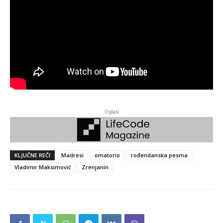
Oglasi
KLJUČNE REČI
Madresi
omatorio
rođendanska pesma
Vladimir Maksimović
Zrenjanin