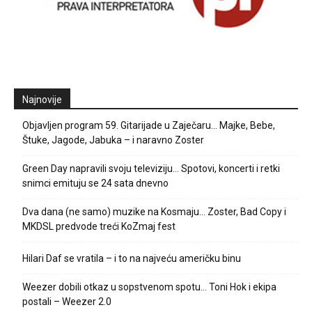
Najnovije
Objavljen program 59. Gitarijade u Zaječaru… Majke, Bebe,
Štuke, Jagode, Jabuka – i naravno Zoster
Green Day napravili svoju televiziju… Spotovi, koncerti i retki
snimci emituju se 24 sata dnevno
Dva dana (ne samo) muzike na Kosmaju… Zoster, Bad Copy i
MKDSL predvode treći KoZmaj fest
Hilari Daf se vratila – i to na najveću američku binu
Weezer dobili otkaz u sopstvenom spotu… Toni Hok i ekipa
postali – Weezer 2.0