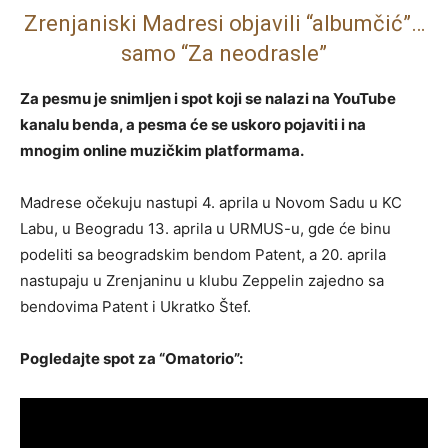
Zrenjaniski Madresi objavili “albumčić”…
samo “Za neodrasle”
Za pesmu je snimljen i spot koji se nalazi na YouTube
kanalu benda, a pesma će se uskoro pojaviti i na
mnogim online muzičkim platformama.
Madrese očekuju nastupi 4. aprila u Novom Sadu u KC
Labu, u Beogradu 13. aprila u URMUS-u, gde će binu
podeliti sa beogradskim bendom Patent, a 20. aprila
nastupaju u Zrenjaninu u klubu Zeppelin zajedno sa
bendovima Patent i Ukratko Štef.
Pogledajte spot za “Omatorio”: