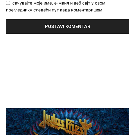
сачувајте моје име, е-маил и веб сајт у овом
прегледнику следећи пут када коментаришем.