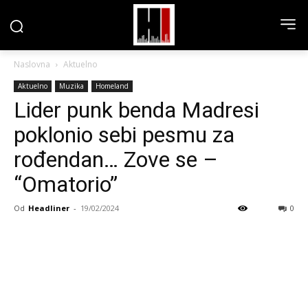
Naslovna
Aktuelno
Aktuelno
Muzika
Homeland
Lider punk benda Madresi
poklonio sebi pesmu za
rođendan… Zove se –
“Omatorio”
Od
Headliner
-
19/02/2024
0