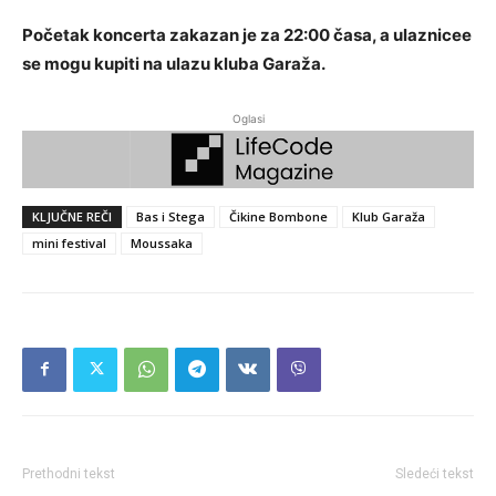
Početak koncerta zakazan je za 22:00 časa, a ulaznicee
se mogu kupiti na ulazu kluba Garaža.
Oglasi
KLJUČNE REČI
Bas i Stega
Čikine Bombone
Klub Garaža
mini festival
Moussaka
Prethodni tekst
Sledeći tekst