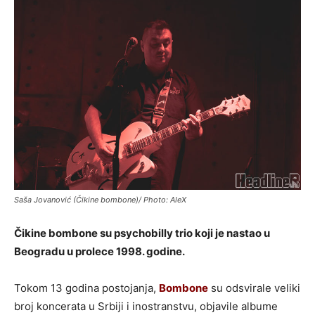
Saša Jovanović (Čikine bombone)/ Photo: AleX
Čikine bombone su psychobilly trio koji je nastao u
Beogradu u prolece 1998. godine.
Tokom 13 godina postojanja,
Bombone
su odsvirale veliki
broj koncerata u Srbiji i inostranstvu, objavile albume