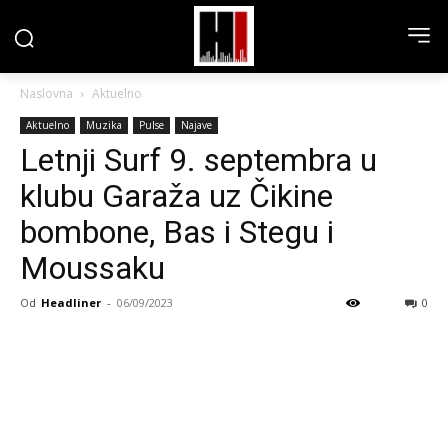
Naslovna
Aktuelno
Aktuelno
Muzika
Pulse
Najave
Letnji Surf 9. septembra u
klubu Garaža uz Čikine
bombone, Bas i Stegu i
Moussaku
Od
Headliner
-
06/09/2023
0