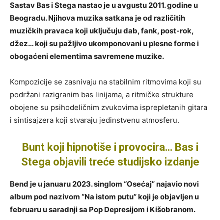
Sastav Bas i Stega nastao je u avgustu 2011. godine u
Beogradu. Njihova muzika satkana je od različitih
muzičkih pravaca koji uključuju dab, fank, post-rok,
džez… koji su pažljivo ukomponovani u plesne forme i
obogaćeni elementima savremene muzike.
Kompozicije se zasnivaju na stabilnim ritmovima koji su
podržani razigranim bas linijama, a ritmičke strukture
obojene su psihodeličnim zvukovima isprepletanih gitara
i sintisajzera koji stvaraju jedinstvenu atmosferu.
Bunt koji hipnotiše i provocira… Bas i
Stega objavili treće studijsko izdanje
Bend je u januaru 2023. singlom “Osećaj” najavio novi
album pod nazivom “Na istom putu” koji je objavljen u
februaru u saradnji sa Pop Depresijom i Kišobranom.