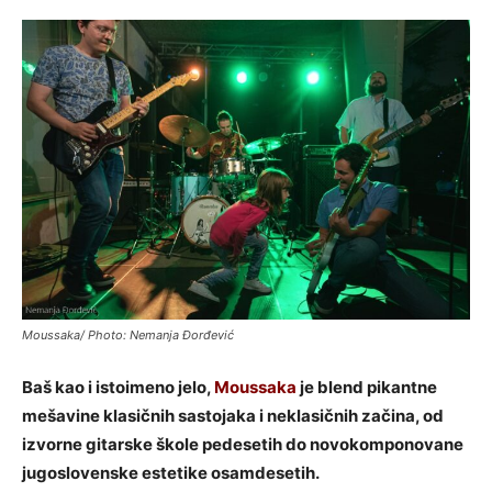
Moussaka/ Photo: Nemanja Đorđević
Baš kao i istoimeno jelo,
Moussaka
je blend pikantne
mešavine klasičnih sastojaka i neklasičnih začina, od
izvorne gitarske škole pedesetih do novokomponovane
jugoslovenske estetike osamdesetih.