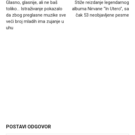
Glasno, glasnije, ali ne baš
Stiže reizdanje legendarnog
toliko… Istraživanje pokazalo
albuma Nirvane “In Utero”, sa
da zbog preglasne muzike sve
čak 53 neobjavljene pesme
veći broj mladih ima zujanje u
uhu
Headliner
POSTAVI ODGOVOR