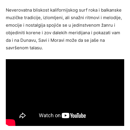
Neverovatna bliskost kalifornijskog surf roka i balkanske
muzičke tradicije, izlomljeni, ali snažni ritmovi i melodije,
emocije i nostalgija spojiće se u jedinstvenom žanru i
objediniti korene i zov dalekih meridijana i pokazati vam
da i na Dunavu, Savi i Moravi može da se jaše na
savršenom talasu.