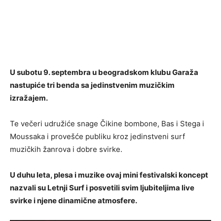
U subotu 9. septembra u beogradskom klubu Garaža
nastupiće tri benda sa jedinstvenim muzičkim
izražajem.
Te večeri udružiće snage Čikine bombone, Bas i Stega i
Moussaka i provešće publiku kroz jedinstveni surf
muzičkih žanrova i dobre svirke.
U duhu leta, plesa i muzike ovaj mini festivalski koncept
nazvali su Letnji Surf i posvetili svim ljubiteljima live
svirke i njene dinamične atmosfere.