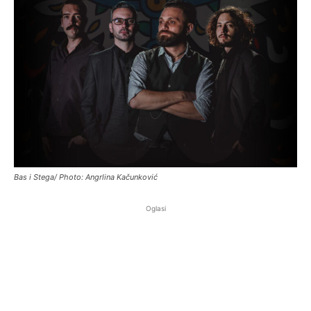
Bas i Stega/ Photo: Angrlina Kačunković
Oglasi