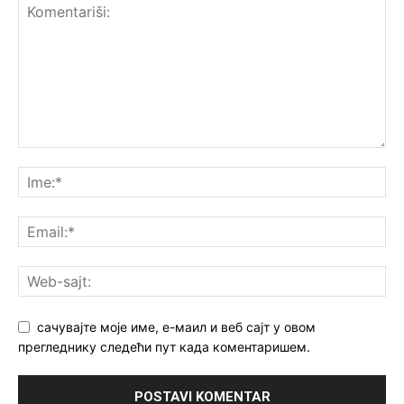
сачувајте моје име, е-маил и веб сајт у овом
прегледнику следећи пут када коментаришем.