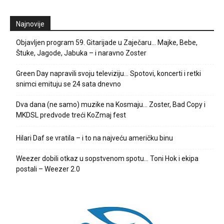
Najnovije
Objavljen program 59. Gitarijade u Zaječaru… Majke, Bebe,
Štuke, Jagode, Jabuka – i naravno Zoster
Green Day napravili svoju televiziju… Spotovi, koncerti i retki
snimci emituju se 24 sata dnevno
Dva dana (ne samo) muzike na Kosmaju… Zoster, Bad Copy i
MKDSL predvode treći KoZmaj fest
Hilari Daf se vratila – i to na najveću američku binu
Weezer dobili otkaz u sopstvenom spotu… Toni Hok i ekipa
postali – Weezer 2.0