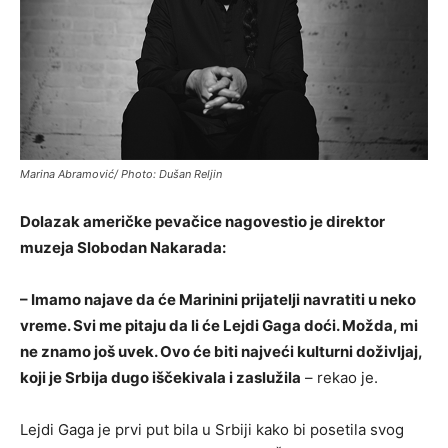
Marina Abramović/ Photo: Dušan Reljin
Dolazak američke pevačice nagovestio je direktor
muzeja Slobodan Nakarada:
– Imamo najave da će Marinini prijatelji navratiti u neko
vreme. Svi me pitaju da li će Lejdi Gaga doći. Možda, mi
ne znamo još uvek. Ovo će biti najveći kulturni doživljaj,
koji je Srbija dugo iščekivala i zaslužila
– rekao je.
Lejdi Gaga je prvi put bila u Srbiji kako bi posetila svog