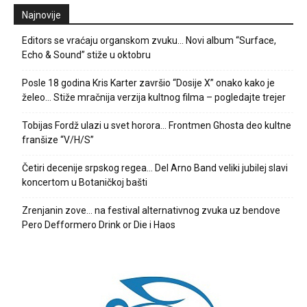
Najnovije
Editors se vraćaju organskom zvuku… Novi album “Surface,
Echo & Sound” stiže u oktobru
Posle 18 godina Kris Karter završio “Dosije X” onako kako je
želeo… Stiže mračnija verzija kultnog filma – pogledajte trejer
Tobijas Fordž ulazi u svet horora… Frontmen Ghosta deo kultne
franšize “V/H/S”
Četiri decenije srpskog regea… Del Arno Band veliki jubilej slavi
koncertom u Botaničkoj bašti
Zrenjanin zove… na festival alternativnog zvuka uz bendove
Pero Defformero Drink or Die i Haos