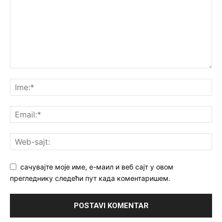
сачувајте моје име, е-маил и веб сајт у овом
прегледнику следећи пут када коментаришем.