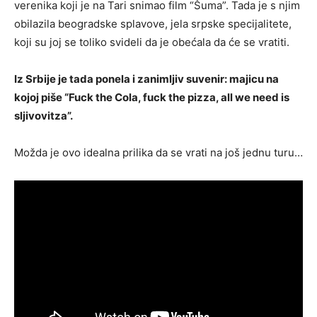
verenika koji je na Tari snimao film “Šuma”. Tada je s njim
obilazila beogradske splavove, jela srpske specijalitete,
koji su joj se toliko svideli da je obećala da će se vratiti.
Iz Srbije je tada ponela i zanimljiv suvenir: majicu na
kojoj piše “Fuck the Cola, fuck the pizza, all we need is
sljivovitza”.
Možda je ovo idealna prilika da se vrati na još jednu turu…