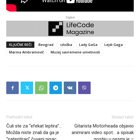
Oglasi
KLJUČNE REČI
Beograd
izložba
Lady GaGa
Lejdi Gaga
Marina Ambramovič
Muzej savremene umetnosti
Prethodni tekst
Sledeći tekst
Čuli ste za “efekat leptira”…
Gitarista Motörheada objavio
Možda niste znali da ga je
animirani video spot… a spisak
“patentirao” čuveni pisac
gostiju u pesmi je –