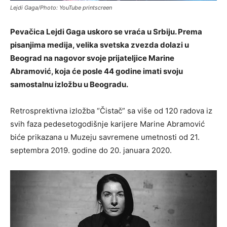
Lejdi Gaga/Photo: YouTube printscreen
Pevačica Lejdi Gaga uskoro se vraća u Srbiju. Prema
pisanjima medija, velika svetska zvezda dolazi u
Beograd na nagovor svoje prijateljice Marine
Abramović, koja će posle 44 godine imati svoju
samostalnu izložbu u Beogradu.
Retrosprektivna izložba “Čistač” sa više od 120 radova iz
svih faza pedesetogodišnje karijere Marine Abramović
biće prikazana u Muzeju savremene umetnosti od 21.
septembra 2019. godine do 20. januara 2020.