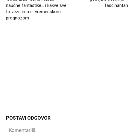
naučne fantastike… i kakve sve
fascinantan
to veze ima s vremenskom
prognozom
Headliner.rs
http://Headliner.rs
POSTAVI ODGOVOR