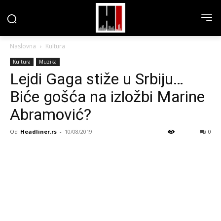
Naslovna
Kultura
Kultura
Muzika
Lejdi Gaga stiže u Srbiju…
Biće gošća na izložbi Marine
Abramović?
Od
Headliner.rs
-
10/08/2019
0