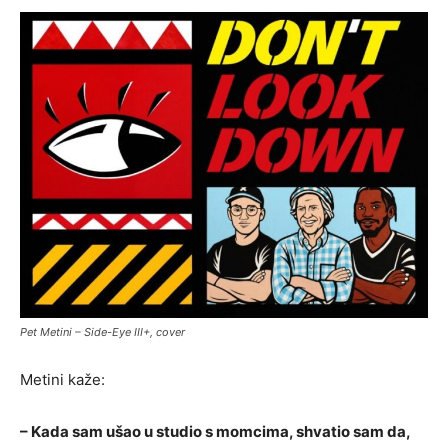
Pet Metini – Side-Eye III+, cover
Metini kaže:
– Kada sam ušao u studio s momcima, shvatio sam da,