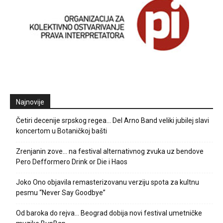
Najnovije
Četiri decenije srpskog regea… Del Arno Band veliki jubilej slavi
koncertom u Botaničkoj bašti
Zrenjanin zove… na festival alternativnog zvuka uz bendove
Pero Defformero Drink or Die i Haos
Joko Ono objavila remasterizovanu verziju spota za kultnu
pesmu “Never Say Goodbye”
Od baroka do rejva… Beograd dobija novi festival umetničke