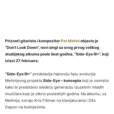
Priznati gitarista i kompozitor
Pet Metini
objavio je
“Don’t Look Down”, novi singl sa svog prvog velikog
studijskog albuma posle šest godina, “Side-Eye III+”, koji
izlazi 27. februara.
“Side-Eye III+”
predstavlja najnoviju fazu evolucije
Metinijevog projekta
Side-Eye
– koncepta
koji je osmislio
kako bi predstavio sledeću generaciju izuzetnih mladih
muzičara koje je otkrio poslednjih godina. Na albumu, uz
Metinija, sviraju Kris Fišman na klavijaturama i Džo
Dajson na bubnjevima.