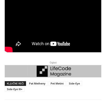
Oglasi
KLJUČNE REČI
Pat Metheny
Pet Metini
Side-Eye
Side-Eye III+