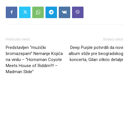
Prethodni tekst
Sledeći tekst
Predstavljen “muzički
Deep Purple potvrdili da novi
bromazepam” Nemanje Kojića
album stiže pre beogradskog
na vinilu – “Hornsman Coyote
koncerta, Gilan otkrio detalje
Meets House of Riddim!!! –
Madman Slide”
Headliner