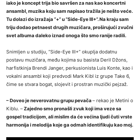
iako je koncept trija bio savršen za nas kao koncertni
ansambl, muzika koju sam napisao tražila je nešto veće.
Tu dolazi do izražaja “+” u “Side-Eye III+”. Na kraju sam
triju dodao petnaest drugih muzičara, proširujući zvučni
svet albuma daleko iznad onoga što smo ranije radili.
Snimljen u studiju, “Side-Eye III+” okuplja dodatnu
postavu muzičara, među kojima su basista Deril Džons,
harfistkinja Brendi Janger, perkusionista Luis Konte, kao i
vokalni ansambl koji predvodi Mark Kibl iz grupe Take 6,
čime se stvara bogat, slojevit i prostran muzički pejzaž.
– Doveo je neverovatnu grupu pevača
– rekao je Metini o
Kiblu. –
Zajedno smo pronašli zvuk koji ima veze sa
gospel tradicijom, ali mislim da će većina ljudi čuti vrste
harmonija i melodija koje ga odmah identifikuju kao moj.