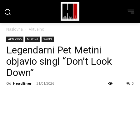
Naslovna
Aktuelno
Aktuelno
Muzika
World
Legendarni Pet Metini
objavio singl “Don’t Look
Down”
Od
Headliner
-
31/01/2026
0