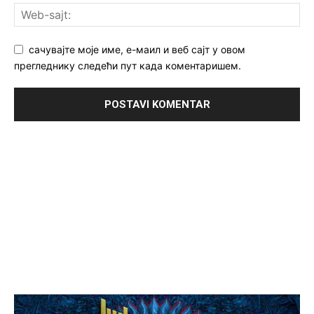
сачувајте моје име, е-маил и веб сајт у овом
прегледнику следећи пут када коментаришем.