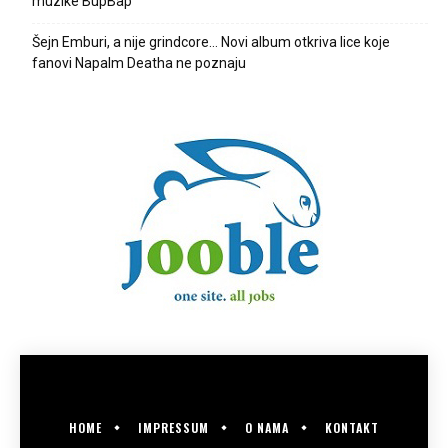
muzike BupBap
Šejn Emburi, a nije grindcore… Novi album otkriva lice koje
fanovi Napalm Deatha ne poznaju
HOME
IMPRESSUM
O NAMA
KONTAKT