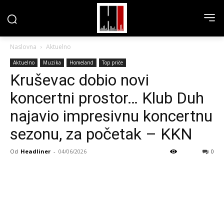
Naslovna
Aktuelno
Aktuelno
Muzika
Homeland
Top priče
Kruševac dobio novi
koncertni prostor… Klub Duh
najavio impresivnu koncertnu
sezonu, za početak – KKN
Od
Headliner
-
04/06/2026
0