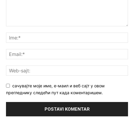
сачувајте моје име, е-маил и веб сајт у овом
прегледнику следећи пут када коментаришем.