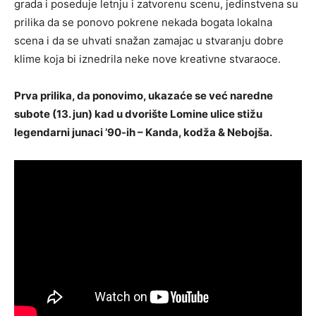
grada i poseduje letnju i zatvorenu scenu, jedinstvena su
prilika da se ponovo pokrene nekada bogata lokalna
scena i da se uhvati snažan zamajac u stvaranju dobre
klime koja bi iznedrila neke nove kreativne stvaraoce.
Prva prilika, da ponovimo, ukazaće se već naredne
subote (13. jun) kad u dvorište Lomine ulice stižu
legendarni junaci ’90-ih – Kanda, kodža & Nebojša.