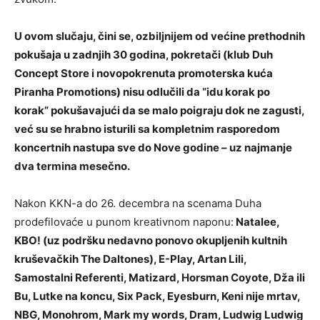
U ovom slučaju, čini se, ozbiljnijem od većine prethodnih
pokušaja u zadnjih 30 godina, pokretači (klub Duh
Concept Store i novopokrenuta promoterska kuća
Piranha Promotions) nisu odlučili da “idu korak po
korak” pokušavajući da se malo poigraju dok ne zagusti,
već su se hrabno isturili sa kompletnim rasporedom
koncertnih nastupa sve do Nove godine – uz najmanje
dva termina mesečno.
Nakon KKN-a do 26. decembra na scenama Duha
prodefilovaće u punom kreativnom naponu:
Natalee,
KBO! (uz podršku nedavno ponovo okupljenih kultnih
kruševačkih The Daltones), E-Play, Artan Lili,
Samostalni Referenti, Matizard, Horsman Coyote, Dža ili
Bu, Lutke na koncu, Six Pack, Eyesburn, Keni nije mrtav,
NBG, Monohrom, Mark my words, Dram, Ludwig Ludwig