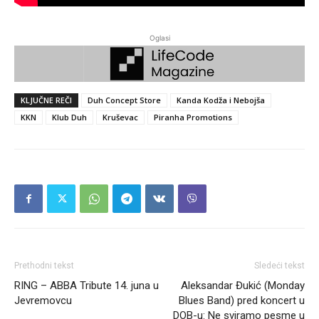
Oglasi
KLJUČNE REČI
Duh Concept Store
Kanda Kodža i Nebojša
KKN
Klub Duh
Kruševac
Piranha Promotions
Prethodni tekst
Sledeći tekst
RING – ABBA Tribute 14. juna u
Aleksandar Đukić (Monday
Jevremovcu
Blues Band) pred koncert u
DOB-u: Ne sviramo pesme u