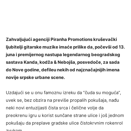
Zahvaljujući agenciji Piranha Promotions kruševački
ljubitelji gitarske muzike imaće prilike da, počevši od 13.
juna i premijernog nastupa legendarnog beogradskog
sastava Kanda, kodža & Nebojša, posvedoče, za sada
do Nove godine, defileu nekih od najznačajnijih imena
novije srpske urbane scene.
Uzdajući se u onu famoznu izreku da “čuda su moguća”,
uvek se, bez obzira na previše propalih pokušaja, nađu
neki novi entuzijasti čista srca i čelične volje da
preokrenu igru u korist sunčane strane ulice i još jednom
pokušaju da preplave gradske ulice čistokrvnim rokenrol
zvukom.