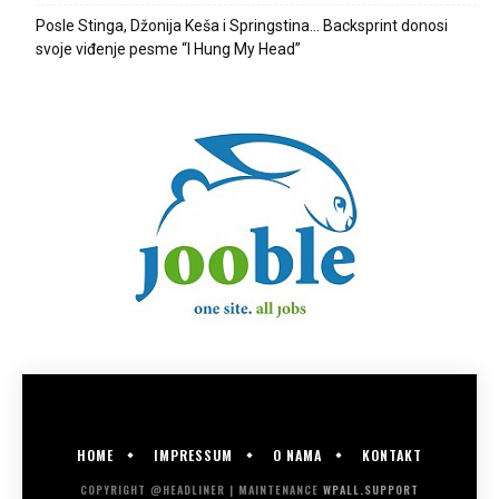
Posle Stinga, Džonija Keša i Springstina… Backsprint donosi
svoje viđenje pesme “I Hung My Head”
HOME
IMPRESSUM
O NAMA
KONTAKT
COPYRIGHT @HEADLINER | MAINTENANCE
WPALL.SUPPORT