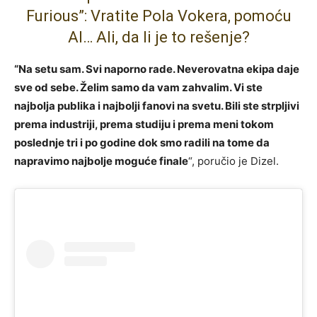
Furious”: Vratite Pola Vokera, pomoću
AI… Ali, da li je to rešenje?
“Na setu sam. Svi naporno rade. Neverovatna ekipa daje
sve od sebe. Želim samo da vam zahvalim. Vi ste
najbolja publika i najbolji fanovi na svetu. Bili ste strpljivi
prema industriji, prema studiju i prema meni tokom
poslednje tri i po godine dok smo radili na tome da
napravimo najbolje moguće finale
“, poručio je Dizel.