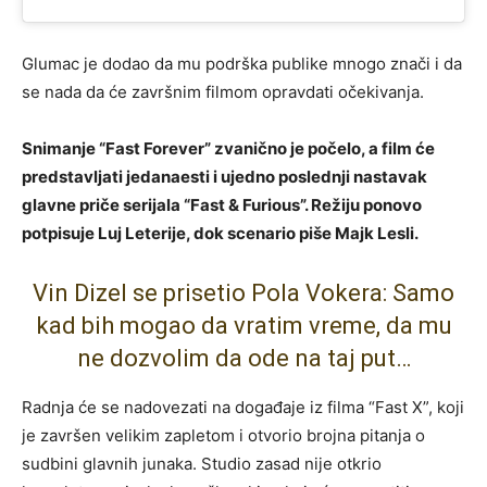
Glumac je dodao da mu podrška publike mnogo znači i da
se nada da će završnim filmom opravdati očekivanja.
Snimanje “Fast Forever” zvanično je počelo, a film će
predstavljati jedanaesti i ujedno poslednji nastavak
glavne priče serijala “Fast & Furious”. Režiju ponovo
potpisuje Luj Leterije, dok scenario piše Majk Lesli.
Vin Dizel se prisetio Pola Vokera: Samo
kad bih mogao da vratim vreme, da mu
ne dozvolim da ode na taj put…
Radnja će se nadovezati na događaje iz filma “Fast X”, koji
je završen velikim zapletom i otvorio brojna pitanja o
sudbini glavnih junaka. Studio zasad nije otkrio