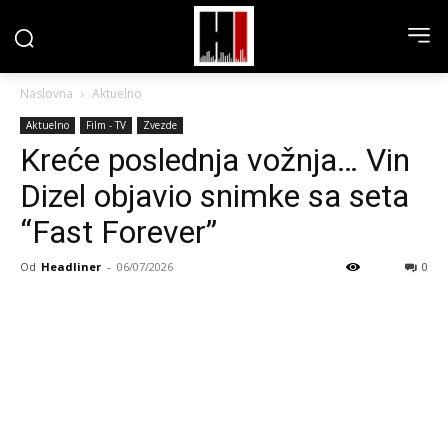
Naslovna
Aktuelno
Aktuelno
Film - TV
Zvezde
Kreće poslednja vožnja… Vin
Dizel objavio snimke sa seta
“Fast Forever”
Od
Headliner
-
06/07/2026
0