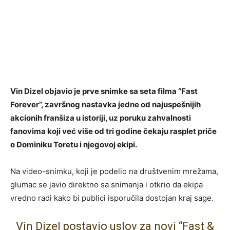
Vin Dizel objavio je prve snimke sa seta filma “Fast
Forever”, završnog nastavka jedne od najuspešnijih
akcionih franšiza u istoriji, uz poruku zahvalnosti
fanovima koji već više od tri godine čekaju rasplet priče
o Dominiku Toretu i njegovoj ekipi.
Na video-snimku, koji je podelio na društvenim mrežama,
glumac se javio direktno sa snimanja i otkrio da ekipa
vredno radi kako bi publici isporučila dostojan kraj sage.
Vin Dizel postavio uslov za novi “Fast &