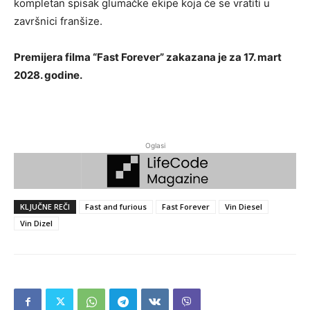
kompletan spisak glumačke ekipe koja će se vratiti u
završnici franšize.
Premijera filma “Fast Forever” zakazana je za 17. mart
2028. godine.
Oglasi
KLJUČNE REČI
Fast and furious
Fast Forever
Vin Diesel
Vin Dizel