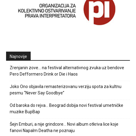
Najnovije
Zrenjanin zove… na festival alternativnog zvuka uz bendove
Pero Defformero Drink or Die i Haos
Joko Ono objavila remasterizovanu verziju spota za kultnu
pesmu “Never Say Goodbye”
Od baroka do rejva… Beograd dobija novi festival umetničke
muzike BupBap
Šejn Emburi, a nije grindcore… Novi album otkriva lice koje
fanovi Napalm Deatha ne poznaju