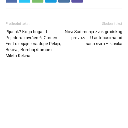
Prethodni tekst
Sledeći tekst
Pljusak? Koga briga… U
Novi Sad menja zvuk gradskog
Prijedoru završen 6. Garden
prevoza… U autobusima od
Fest uz sjajne nastupe Pekija,
sada svira – klasika
Brkova, Bombaj štampe i
Mileta Kekina
Headliner