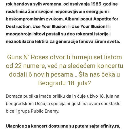
rok bendova svih vremena, od osnivanja 1985. godine
redefinišu žanr svojom neponovljivom energijom i
beskompromisnim zvukom. Albumi poput Appetite for
Destruction, Use Your Illusion I i Use Your Illusion II i
mnogobrojni hitovi postali su deo rokenrol istorije i
nezaobilazna lektira za generacije fanova širom sveta.
Guns N’ Roses otvorili turneju set listom
od 22 numere, već na sledećem koncertu
dodali 6 novih pesama… Šta nas čeka u
Beogradu 18. jula?
Domaća publika imaće priliku da ih čuje uživo 18. jula na
beogradskom Ušću, a specijalni gosti na ovom spektaklu
biće i grupa Public Enemy.
Ulaznice za koncert dostupne su putem sajta efinity.rs,