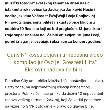
muzički fotograf svetskog renomea Brian Rašić,
istaknuta rok novinarka Jadranka Janković Nešić i
voditeljski duo Voštcast (WajWaji i Voja Panjković).
Njihovo znanje, senzibilitet i iskustvo biće ključni u
odabiru 10 finalista koji će biti proglašeni 13. juna, kao i
troje super finalista koji će biti objavljeni 18. juna i koji,
pored izlaganja, osvajaju i ulaznice za koncert godine.
Guns N’ Roses objavili urnebesnu video
kompilaciju: Ovo je “Greatest Hits”
Ekslovih padova na bini…
Paradise City umetnička izložba biće postavljena u okviru
Party zone, na najprometnijoj lokaciji koncertnog
prostora. Publika će imati priliku da doživi 10 impozantnih
radova velikog formata (2×4 m), koji će voditi posetioce
na vizuelno GN’R putovanje – pravo do glavne bine.