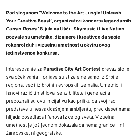
Pod sloganom “Welcome to the Art Jungle! Unleash
Your Creative Beast”, organizatori koncerta legendarnih
Guns n’ Roses 18. jula na Ušću, Skymusic i Live Nation
pozvale su umetnike, dizajnere i kreativce da spoje
rokenrol duh i vizuelnu umetnost u okviru ovog
jedinstvenog konkursa.
Interesovanje za
Paradise City Art Contest
prevazišlo je
sva očekivanja – prijave su stizale ne samo iz Srbije i
regiona, već i iz brojnih evropskih zemalja. Umetnici i
fanovi različitih stilova, senzibiliteta i generacija
prepoznali su ovu inicijativu kao priliku da svoj rad
predstave u nesvakidašnjem ambijentu, pred desetinama
hiljada posetilaca i fanova iz celog sveta. Vizuelna
umetnost je još jednom dokazala da nema granice – ni
žanrovske, ni geografske.