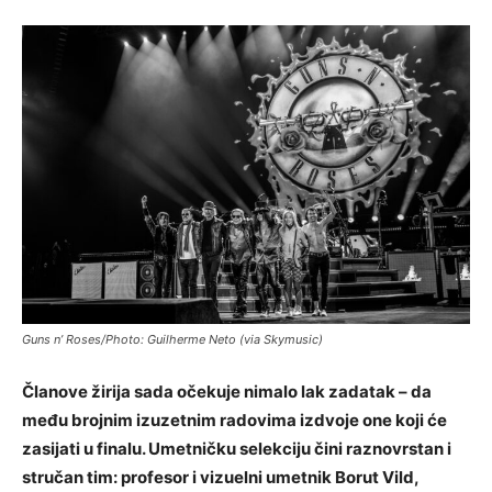
Guns n’ Roses/Photo: Guilherme Neto (via Skymusic)
Članove žirija sada očekuje nimalo lak zadatak – da
među brojnim izuzetnim radovima izdvoje one koji će
zasijati u finalu. Umetničku selekciju čini raznovrstan i
stručan tim: profesor i vizuelni umetnik Borut Vild,