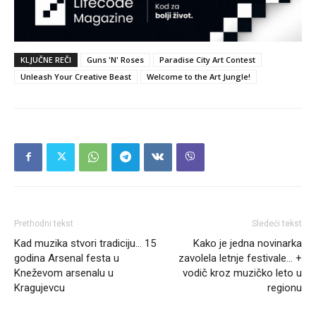
KLJUČNE REČI
Guns 'N' Roses
Paradise City Art Contest
Unleash Your Creative Beast
Welcome to the Art Jungle!
Prethodni tekst
Sledeći tekst
Kad muzika stvori tradiciju… 15
Kako je jedna novinarka
godina Arsenal festa u
zavolela letnje festivale… +
Kneževom arsenalu u
vodič kroz muzičko leto u
Kragujevcu
regionu