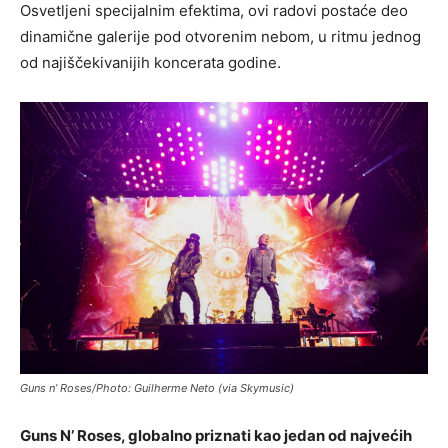
Osvetljeni specijalnim efektima, ovi radovi postaće deo
dinamične galerije pod otvorenim nebom, u ritmu jednog
od najiščekivanijih koncerata godine.
Guns n’ Roses/Photo: Guilherme Neto (via Skymusic)
Guns N’ Roses, globalno priznati kao jedan od najvećih