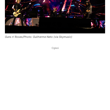
Guns n’ Roses/Photo: Guilherme Neto (via Skymusic)
Oglasi