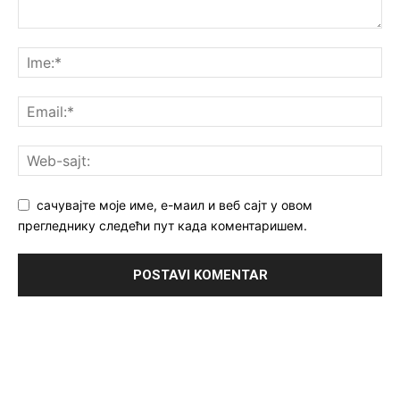
сачувајте моје име, е-маил и веб сајт у овом
прегледнику следећи пут када коментаришем.