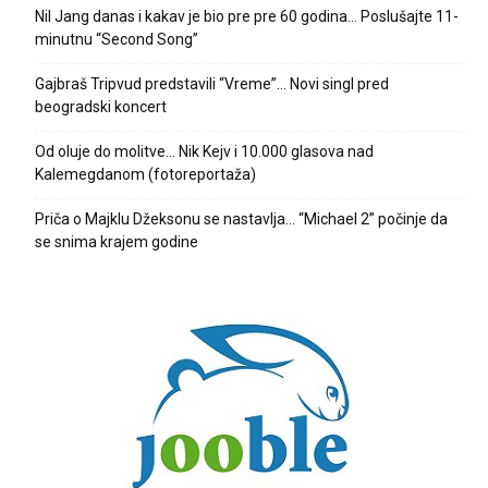
Nil Jang danas i kakav je bio pre pre 60 godina… Poslušajte 11-
minutnu “Second Song”
Gajbraš Tripvud predstavili “Vreme”… Novi singl pred
beogradski koncert
Od oluje do molitve… Nik Kejv i 10.000 glasova nad
Kalemegdanom (fotoreportaža)
Priča o Majklu Džeksonu se nastavlja… “Michael 2” počinje da
se snima krajem godine