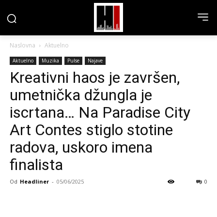
Naslovna
Aktuelno
Aktuelno
Muzika
Pulse
Najave
Kreativni haos je završen,
umetnička džungla je
iscrtana… Na Paradise City
Art Contes stiglo stotine
radova, uskoro imena
finalista
Od
Headliner
-
05/06/2025
0