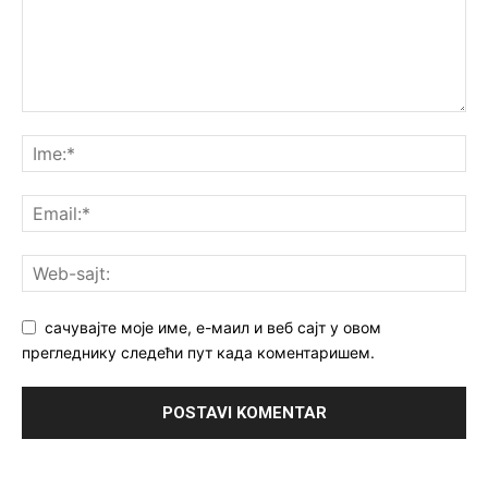
сачувајте моје име, е-маил и веб сајт у овом
прегледнику следећи пут када коментаришем.