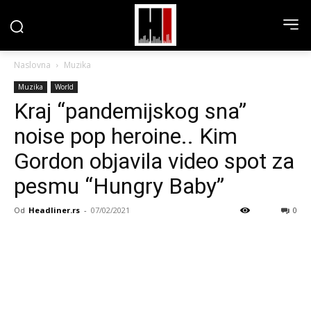
Naslovna
Muzika
Muzika
World
Kraj “pandemijskog sna”
noise pop heroine.. Kim
Gordon objavila video spot za
pesmu “Hungry Baby”
Od
Headliner.rs
-
07/02/2021
0