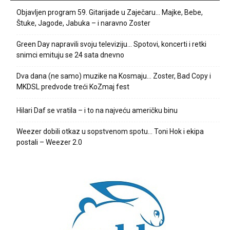
Objavljen program 59. Gitarijade u Zaječaru… Majke, Bebe,
Štuke, Jagode, Jabuka – i naravno Zoster
Green Day napravili svoju televiziju… Spotovi, koncerti i retki
snimci emituju se 24 sata dnevno
Dva dana (ne samo) muzike na Kosmaju… Zoster, Bad Copy i
MKDSL predvode treći KoZmaj fest
Hilari Daf se vratila – i to na najveću američku binu
Weezer dobili otkaz u sopstvenom spotu… Toni Hok i ekipa
postali – Weezer 2.0