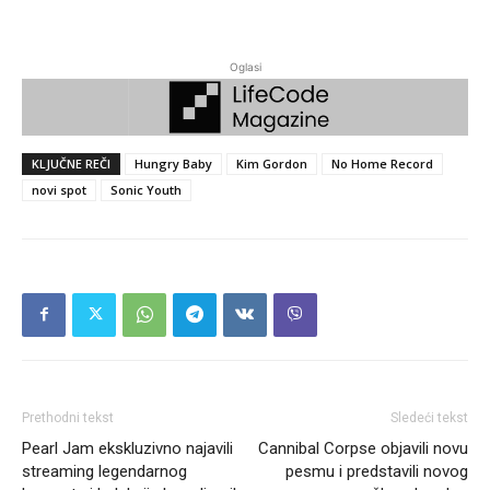
Oglasi
KLJUČNE REČI
Hungry Baby
Kim Gordon
No Home Record
novi spot
Sonic Youth
Prethodni tekst
Sledeći tekst
Pearl Jam ekskluzivno najavili
Cannibal Corpse objavili novu
streaming legendarnog
pesmu i predstavili novog