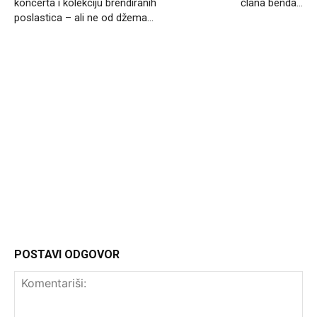
koncerta i kolekciju brendiranih
člana benda…
poslastica – ali ne od džema…
Headliner.rs
http://Headliner.rs
POSTAVI ODGOVOR