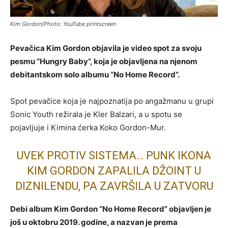
Kim Gordon/Photo: YouTube printscreen
Pevačica Kim Gordon objavila je video spot za svoju
pesmu “Hungry Baby”, koja je objavljena na njenom
debitantskom solo albumu “No Home Record”.
Spot pevačice koja je najpoznatija po angažmanu u grupi
Sonic Youth režirala je Kler Balzari, a u spotu se
pojavljuje i Kimina ćerka Koko Gordon-Mur.
UVEK PROTIV SISTEMA… PUNK IKONA
KIM GORDON ZAPALILA DŽOINT U
DIZNILENDU, PA ZAVRŠILA U ZATVORU
Debi album Kim Gordon “No Home Record” objavljen je
još u oktobru 2019. godine, a nazvan je prema