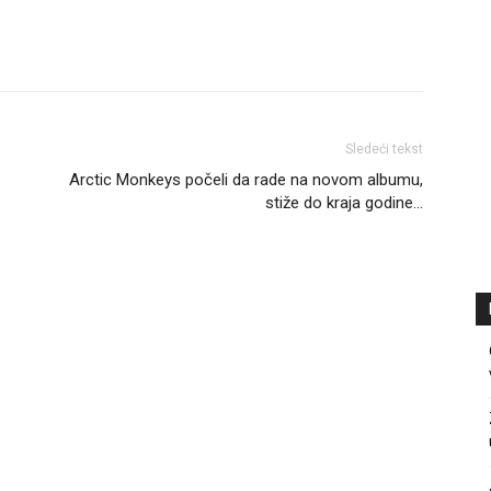
Sledeći tekst
Arctic Monkeys počeli da rade na novom albumu,
stiže do kraja godine…