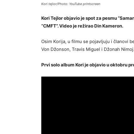
Kori tejlor/Photo: YouTube printscreen
Kori Tejlor objavio je spot za pesmu “Sama
“CMFT”. Video je režirao Din Kameron.
Osim Korija, u filmu se pojavljuju i članov
Von Džonson, Travis Miguel i Džonah Nimoj
Prvi solo album Kori je objavio u oktobru pr