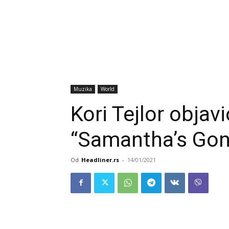
Muzika
World
Kori Tejlor obja
“Samantha’s Gon
Od
Headliner.rs
-
14/01/2021