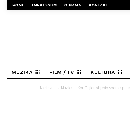
HOME
IMPRESSUM
O NAMA
KONTAKT
MUZIKA
FILM / TV
KULTURA
Naslovna
Muzika
Kori Tejlor objavio spot za pe