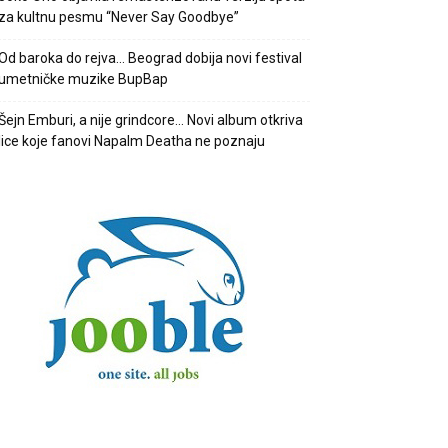
za kultnu pesmu “Never Say Goodbye”
Od baroka do rejva… Beograd dobija novi festival
umetničke muzike BupBap
Šejn Emburi, a nije grindcore… Novi album otkriva
lice koje fanovi Napalm Deatha ne poznaju