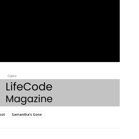
Oglasi
pot
Samantha’s Gone