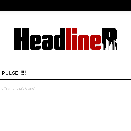
PULSE
smu “Samantha’s Gone”