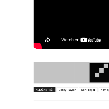
KLJUČNE REČI
Corey Taylor
Kori Tejlor
novi s