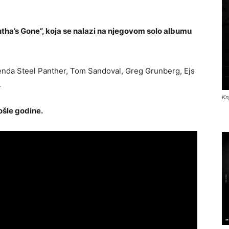
ntha’s Gone”, koja se nalazi na njegovom solo albumu
i benda Steel Panther, Tom Sandoval, Greg Grunberg, Ejs
.
Kn
ošle godine.