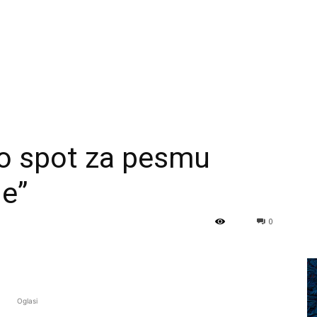
vio spot za pesmu
e”
0
Oglasi