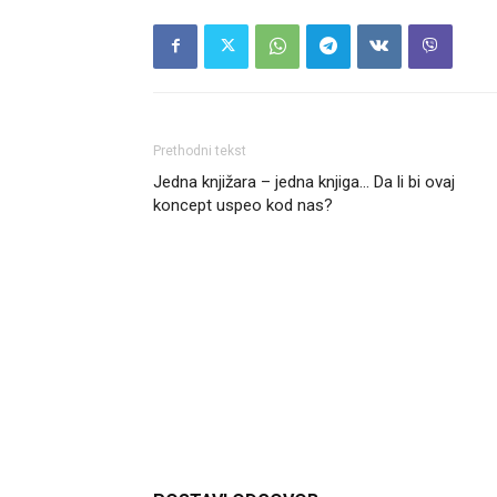
Prethodni tekst
Jedna knjižara – jedna knjiga… Da li bi ovaj
koncept uspeo kod nas?
Headliner.rs
http://Headliner.rs