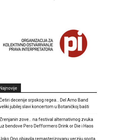
Najnovije
Četiri decenije srpskog regea… Del Arno Band
veliki jubilej slavi koncertom u Botaničkoj bašti
Zrenjanin zove… na festival alternativnog zvuka
uz bendove Pero Defformero Drink or Die i Haos
Joko Ono objavila remasterizovanu verziju spota