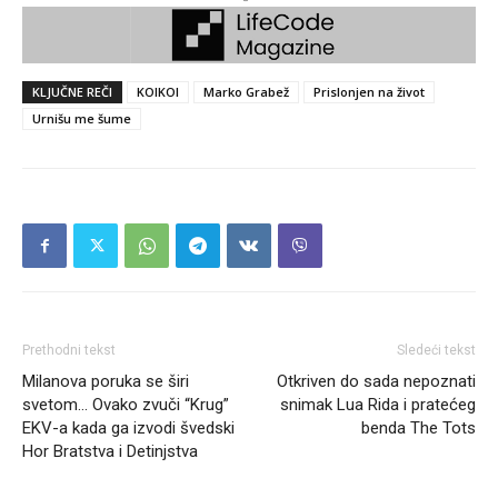
KLJUČNE REČI
KOIKOI
Marko Grabež
Prislonjen na život
Urnišu me šume
Prethodni tekst
Sledeći tekst
Milanova poruka se širi
Otkriven do sada nepoznati
svetom… Ovako zvuči “Krug”
snimak Lua Rida i pratećeg
EKV-a kada ga izvodi švedski
benda The Tots
Hor Bratstva i Detinjstva