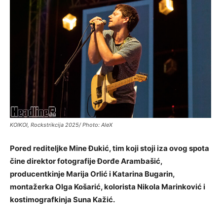
KOIKOI, Rockstrikcija 2025/ Photo: AleX
Pored rediteljke Mine Đukić, tim koji stoji iza ovog spota
čine direktor fotografije Đorđe Arambašić,
producentkinje Marija Orlić i Katarina Bugarin,
montažerka Olga Košarić, kolorista Nikola Marinković i
kostimografkinja Suna Kažić.