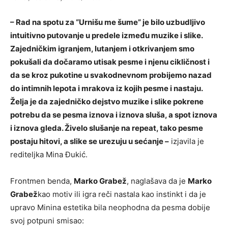
– Rad na spotu za “Urnišu me šume” je bilo uzbudljivo
intuitivno putovanje u predele između muzike i slike.
Zajedničkim igranjem, lutanjem i otkrivanjem smo
pokušali da dočaramo utisak pesme i njenu cikličnost i
da se kroz pukotine u svakodnevnom probijemo nazad
do intimnih lepota i mrakova iz kojih pesme i nastaju.
Želja je da zajedničko dejstvo muzike i slike pokrene
potrebu da se pesma iznova i iznova sluša, a spot iznova
i iznova gleda. Živelo slušanje na repeat, tako pesme
postaju hitovi, a slike se urezuju u sećanje –
izjavila je
rediteljka Mina Đukić.
Frontmen benda,
Marko Grabež
, naglašava da je
Marko
Grabež
kao motiv ili igra reči nastala kao instinkt i da je
upravo Minina estetika bila neophodna da pesma dobije
svoj potpuni smisao: