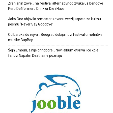
Zrenjanin zove… na festival alternativnog zvuka uz bendove
Pero Defformero Drink or Die i Haos
Joko Ono objavila remasterizovanu verziju spota za kultnu
pesmu “Never Say Goodbye”
Od baroka do rejva… Beograd dobija novi festival umetničke
muzike BupBap
Šejn Emburi, a nije grindcore… Novi album otkriva lice koje
fanovi Napalm Deatha ne poznaju