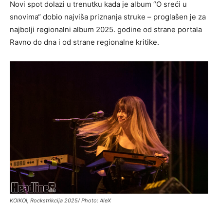
Novi spot dolazi u trenutku kada je album “O sreći u
snovima“ dobio najviša priznanja struke – proglašen je za
najbolji regionalni album 2025. godine od strane portala
Ravno do dna i od strane regionalne kritike.
KOIKOI, Rockstrikcija 2025/ Photo: AleX