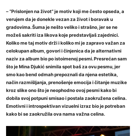
– “Prislonjen na život” je motiv koji me često opseda, a
verujem da je donekle vezan za život i boravak u
gradovima. Šuma je nešto veliko i strašno, jer se ne
možeš sakriti iza likova koje predstavljaš zajednici.
Koliko me taj motiv drži i koliko mi je zapravo važan za
celokupan album, govori i činjenica da je alternativni
naziv za album bio po istoimenoj pesmi. Presrećan sam
što je Mina Djukić snimila spot baš za ovu pesmu, jer
smo kao bend odmah prepoznali da njena estetika,
način razmišljanja, prenošenje emocija i čitanje muzike
kroz slike ono što je neophodno ovoj pesmi kako bi
dobila svoj potpuni smisao i postala zaokružena celina.
Emotivni i introspektivan vizuelni izraz bio je potreban
kako bi se zaokružila ova nama važna celina.