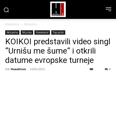
Naslovna
Aktuelno
Aktuelno
Muzika
Homeland
Top priče
KOIKOI predstavili video singl
“Urnišu me šume“ i otkrili
datume evropske turneje
Od
Headliner
-
06/02/2026
0