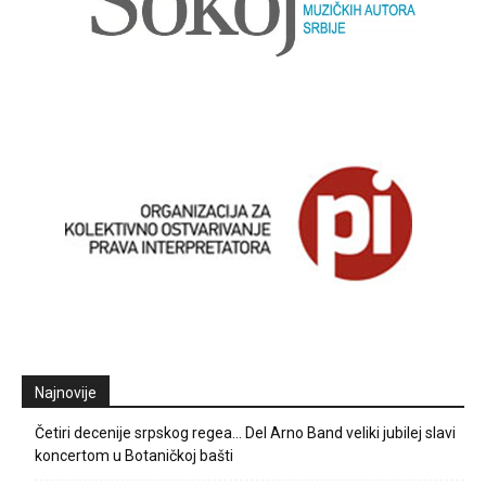
Najnovije
Četiri decenije srpskog regea… Del Arno Band veliki jubilej slavi
koncertom u Botaničkoj bašti