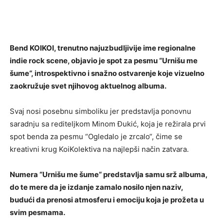
Bend KOIKOI, trenutno najuzbudljivije ime regionalne
indie rock scene, objavio je spot za pesmu “Urnišu me
šume“, introspektivno i snažno ostvarenje koje vizuelno
zaokružuje svet njihovog aktuelnog albuma.
Svaj nosi posebnu simboliku jer predstavlja ponovnu
saradnju sa rediteljkom Minom Đukić, koja je režirala prvi
spot benda za pesmu “Ogledalo je zrcalo“, čime se
kreativni krug KoiKolektiva na najlepši način zatvara.
Numera “Urnišu me šume“ predstavlja samu srž albuma,
do te mere da je izdanje zamalo nosilo njen naziv,
budući da prenosi atmosferu i emociju koja je prožeta u
svim pesmama.