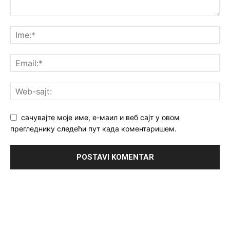
сачувајте моје име, е-маил и веб сајт у овом
прегледнику следећи пут када коментаришем.