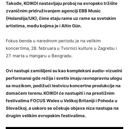
Takođe, KOIKOI nastavljaju proboj na evropsko tržište
zvaničnim pridruživanjem agenciji EBB Music
(Holandija/UK), čime staju rame uz rame sa svetskim
artistima, među kojima je i Altin Gün.
Fokus benda u narednom periodu je na velikim
koncertima, 28. februara u Tvornici kulture u Zagrebu i
27. marta u Hangaru u Beogradu.
Ovi nastupi zamišljeni su kao kompleksni audio-vizuelni
performansi gde režija i svetlo imaju ravnopravnu ulogu
sa muzikom, podižući lestvicu koncertne produkcije na
domaćem terenu. KOIKOI će nastupiti i na prestižnim
festivalima FOCUS Wales u Velikoj Britaniji i Pohoda u
Slovačkoj, a uskoro se očekuje objava niza nastupa na
drugim velikim evropskim festivalima.