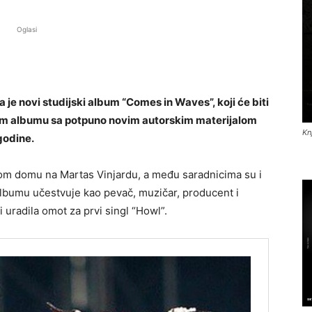
Oglasi
je novi studijski album “Comes in Waves”, koji će biti
vom albumu sa potpuno novim autorskim materijalom
Kn
godine.
nom domu na Martas Vinjardu, a među saradnicima su i
 albumu učestvuje kao pevač, muzičar, producent i
i uradila omot za prvi singl “Howl”.