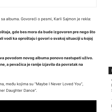
 sa albuma. Govoreći o pesmi, Karli Sajmon je rekla:
proštaja, gde bes mora da bude izgovoren pre nego što
 vodi ka oproštaju i govori o svakoj situaciji u kojoj
ova povodom novog albuma ponovo nastupati uživo.
ne, a pevačica je ranije izjavila da povratak na
a, među kojima su “Maybe I Never Loved You”,
ther Daughter Dance”.