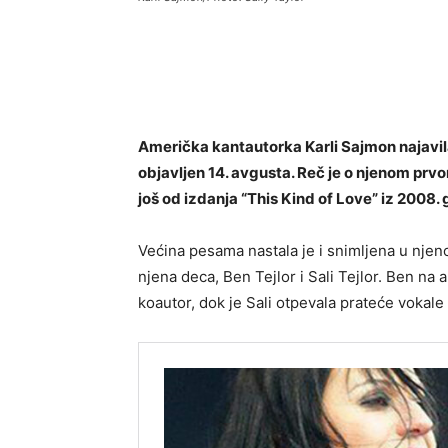
Američka kantautorka Karli Sajmon najavila 
objavljen 14. avgusta. Reč je o njenom pr
još od izdanja “This Kind of Love” iz 2008. 
Većina pesama nastala je i snimljena u nje
njena deca, Ben Tejlor i Sali Tejlor. Ben na
koautor, dok je Sali otpevala prateće vokale 