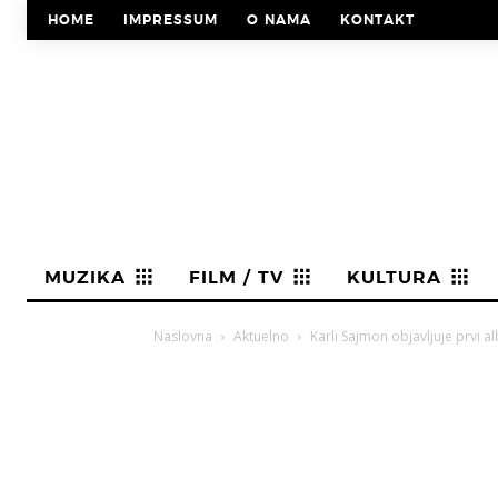
HOME
IMPRESSUM
O NAMA
KONTAKT
MUZIKA
FILM / TV
KULTURA
Naslovna
Aktuelno
Karli Sajmon objavljuje prvi