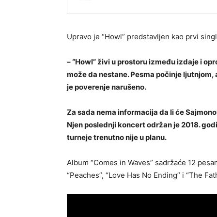
Upravo je “Howl” predstavljen kao prvi singl
– “Howl” živi u prostoru između izdaje i o
može da nestane. Pesma počinje ljutnjom, ali
je poverenje narušeno.
Za sada nema informacija da li će Sajmon
Njen poslednji koncert održan je 2018. godi
turneje trenutno nije u planu.
Album “Comes in Waves” sadržaće 12 pesam
“Peaches”, “Love Has No Ending” i “The Fa