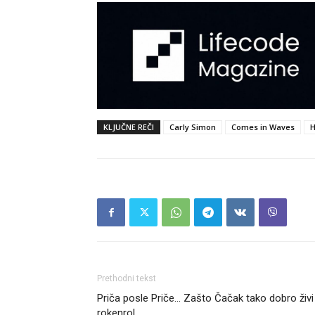
KLJUČNE REČI
Carly Simon
Comes in Waves
H
Prethodni tekst
Priča posle Priče… Zašto Čačak tako dobro živi
rokenrol