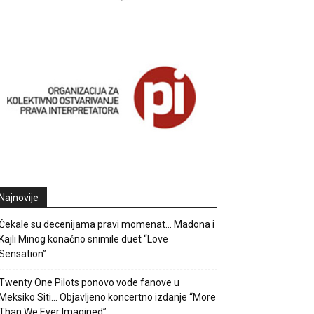
Najnovije
Čekale su decenijama pravi momenat… Madona i
Kajli Minog konačno snimile duet “Love
Sensation”
Twenty One Pilots ponovo vode fanove u
Meksiko Siti… Objavljeno koncertno izdanje “More
Than We Ever Imagined”