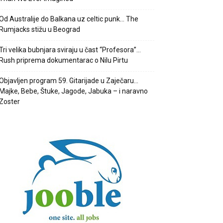
Od Australije do Balkana uz celtic punk… The
Rumjacks stižu u Beograd
Tri velika bubnjara sviraju u čast “Profesora”…
Rush priprema dokumentarac o Nilu Pirtu
Objavljen program 59. Gitarijade u Zaječaru…
Majke, Bebe, Štuke, Jagode, Jabuka – i naravno
Zoster