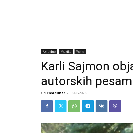
Aktuelno
Muzika
World
Karli Sajmon obja
autorskih pesam
Od
Headliner
-
16/06/2026