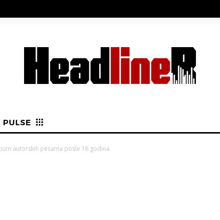
PULSE
 album autorskih pesama posle 18 godina