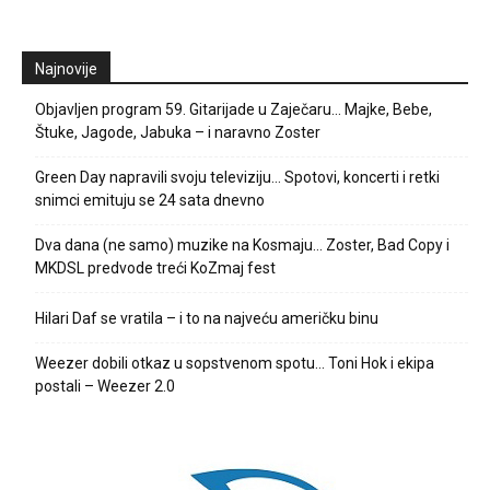
Najnovije
Objavljen program 59. Gitarijade u Zaječaru… Majke, Bebe,
Štuke, Jagode, Jabuka – i naravno Zoster
Green Day napravili svoju televiziju… Spotovi, koncerti i retki
snimci emituju se 24 sata dnevno
Dva dana (ne samo) muzike na Kosmaju… Zoster, Bad Copy i
MKDSL predvode treći KoZmaj fest
Hilari Daf se vratila – i to na najveću američku binu
Weezer dobili otkaz u sopstvenom spotu… Toni Hok i ekipa
postali – Weezer 2.0