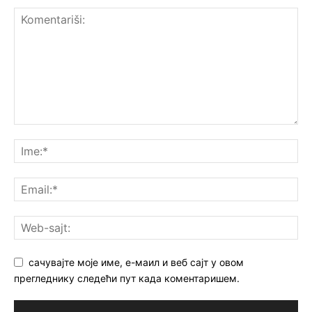
сачувајте моје име, е-маил и веб сајт у овом
прегледнику следећи пут када коментаришем.