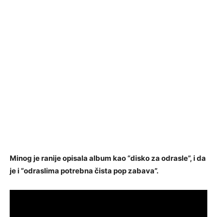
Minog je ranije opisala album kao “disko za odrasle”, i da
je i “odraslima potrebna čista pop zabava”.