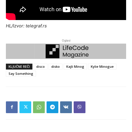
HL/Izvor: telegraf.rs
Oglasi
KLJUČNE REČI
disco
disko
Kajli Minog
Kylie Minogue
Say Something