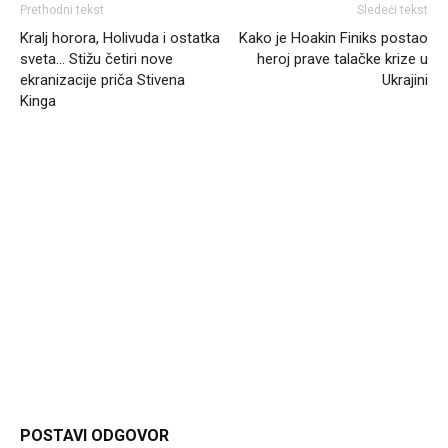
Prethodni tekst
Sledeći tekst
Kralj horora, Holivuda i ostatka
Kako je Hoakin Finiks postao
sveta… Stižu četiri nove
heroj prave talačke krize u
ekranizacije priča Stivena
Ukrajini
Kinga
Headliner.rs
http://Headliner.rs
POSTAVI ODGOVOR