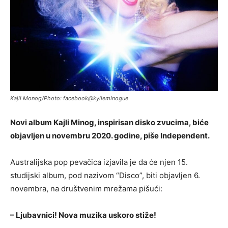
Kajli Monog/Photo: facebook@kylieminogue
Novi album Kajli Minog, inspirisan disko zvucima, biće
objavljen u novembru 2020. godine, piše Independent.
Australijska pop pevačica izjavila je da će njen 15.
studijski album, pod nazivom “Disco”, biti objavljen 6.
novembra, na društvenim mrežama pišući:
– Ljubavnici! Nova muzika uskoro stiže!