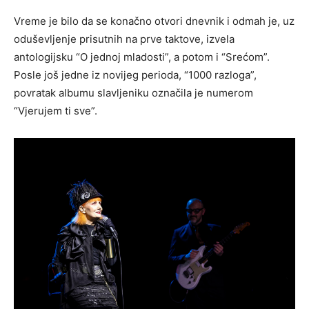
Vreme je bilo da se konačno otvori dnevnik i odmah je, uz
oduševljenje prisutnih na prve taktove, izvela
antologijsku “O jednoj mladosti”, a potom i “Srećom”.
Posle još jedne iz novijeg perioda, “1000 razloga”,
povratak albumu slavljeniku označila je numerom
“Vjerujem ti sve”.