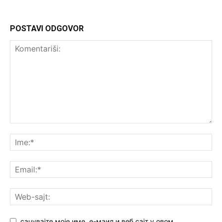
POSTAVI ODGOVOR
сачувајте моје име, е-маил и веб сајт у овом