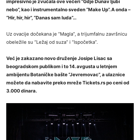
impresivno je zvučala ove večeri “Gdje Dunav ljubi
nebo”, kao i instrumentalno sveden “Make Up”. A onda –
“Hir, hir, hir”, “Danas sam luda”…
Uz ovacije dočekana je “Magla”, a trijumfalnu završnicu
obeležile su “Ležaj od suza” i “Ispočetka”.
Već je zakazano novo druženje Josipe Lisac sa
beogradskom publikom i to 14. avgusta u letnjem
ambijentu Botaničke bašte “Jevremovac”, a ulaznice
možete da nabavite preko mreže Tickets.rs po ceni od
3.000 dinara.