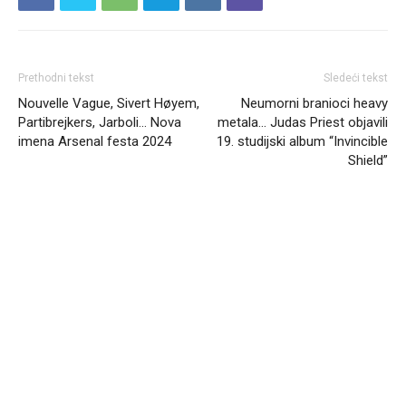
Prethodni tekst
Sledeći tekst
Nouvelle Vague, Sivert Høyem,
Neumorni branioci heavy
Partibrejkers, Jarboli… Nova
metala… Judas Priest objavili
imena Arsenal festa 2024
19. studijski album “Invincible
Shield”
Headliner