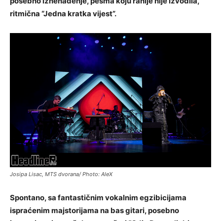
posebno iznenađenje, pesma koju ranije nije izvodila,
ritmična “Jedna kratka vijest”.
Josipa Lisac, MTS dvorana/ Photo: AleX
Spontano, sa fantastičnim vokalnim egzibicijama
ispraćenim majstorijama na bas gitari, posebno