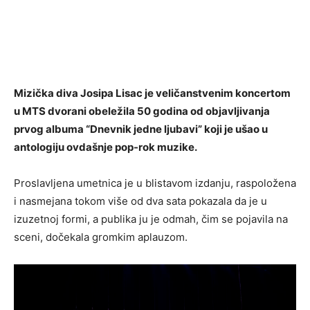
Mizička diva Josipa Lisac je veličanstvenim koncertom
u MTS dvorani obeležila 50 godina od objavljivanja
prvog albuma “Dnevnik jedne ljubavi” koji je ušao u
antologiju ovdašnje pop-rok muzike.
Proslavljena umetnica je u blistavom izdanju, raspoložena
i nasmejana tokom više od dva sata pokazala da je u
izuzetnoj formi, a publika ju je odmah, čim se pojavila na
sceni, dočekala gromkim aplauzom.