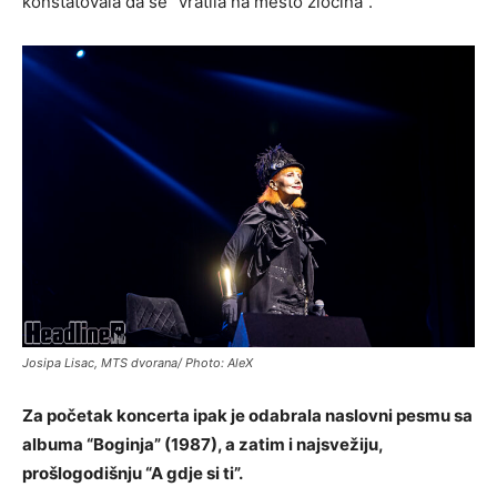
konstatovala da se “vratila na mesto zločina”.
Josipa Lisac, MTS dvorana/ Photo: AleX
Za početak koncerta ipak je odabrala naslovni pesmu sa
albuma “Boginja” (1987), a zatim i najsvežiju,
prošlogodišnju “A gdje si ti”.