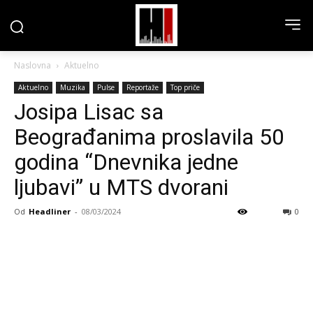
Naslovna
Aktuelno
Aktuelno
Muzika
Pulse
Reportaže
Top priče
Josipa Lisac sa
Beograđanima proslavila 50
godina “Dnevnika jedne
ljubavi” u MTS dvorani
Od
Headliner
-
08/03/2024
0