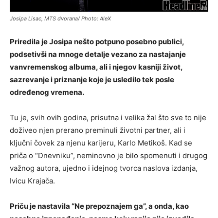
Josipa Lisac, MTS dvorana/ Photo: AleX
Priredila je Josipa nešto potpuno posebno publici,
podsetivši na mnoge detalje vezano za nastajanje
vanvremenskog albuma, ali i njegov kasniji život,
sazrevanje i priznanje koje je usledilo tek posle
određenog vremena.
Tu je, svih ovih godina, prisutna i velika žal što sve to nije
doživeo njen prerano preminuli životni partner, ali i
ključni čovek za njenu karijeru, Karlo Metikoš. Kad se
priča o “Dnevniku”, neminovno je bilo spomenuti i drugog
važnog autora, ujedno i idejnog tvorca naslova izdanja,
Ivicu Krajača.
Priču je nastavila “Ne prepoznajem ga”, a onda, kao