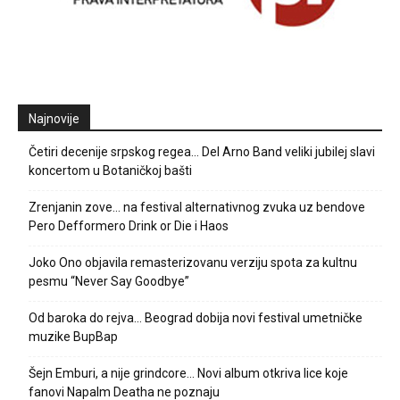
Najnovije
Četiri decenije srpskog regea… Del Arno Band veliki jubilej slavi
koncertom u Botaničkoj bašti
Zrenjanin zove… na festival alternativnog zvuka uz bendove
Pero Defformero Drink or Die i Haos
Joko Ono objavila remasterizovanu verziju spota za kultnu
pesmu “Never Say Goodbye”
Od baroka do rejva… Beograd dobija novi festival umetničke
muzike BupBap
Šejn Emburi, a nije grindcore… Novi album otkriva lice koje
fanovi Napalm Deatha ne poznaju