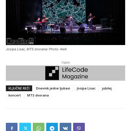
Josipa Lisac, MTS dvorana/ Photo: AleX
Oglasi
KLJUČNE REČI
Dnevnik jedne ljubavi
Josipa Lisac
jubilej
koncert
MTS dvorana