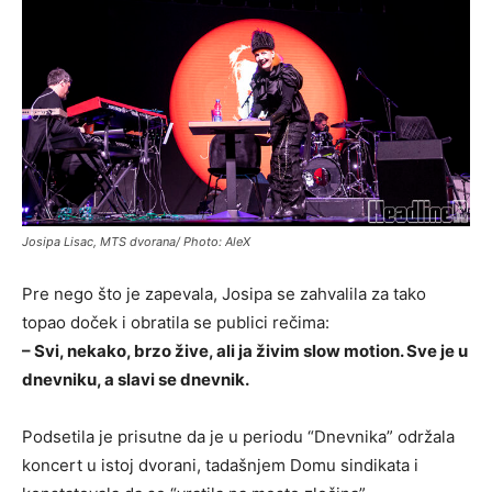
Josipa Lisac, MTS dvorana/ Photo: AleX
Pre nego što je zapevala, Josipa se zahvalila za tako
topao doček i obratila se publici rečima:
– Svi, nekako, brzo žive, ali ja živim slow motion. Sve je u
dnevniku, a slavi se dnevnik.
Podsetila je prisutne da je u periodu “Dnevnika” održala
koncert u istoj dvorani, tadašnjem Domu sindikata i