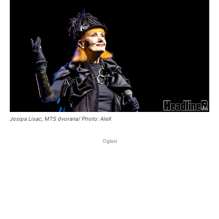
Josipa Lisac, MTS dvorana/ Photo: AleX
Oglasi