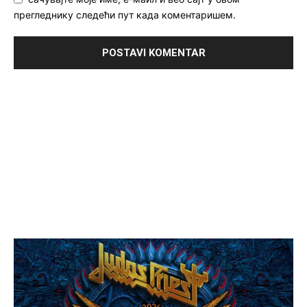
прегледнику следећи пут када коментаришем.