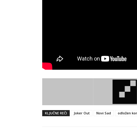
KLJUČNE REČI
Joker Out
Novi Sad
odložen ko