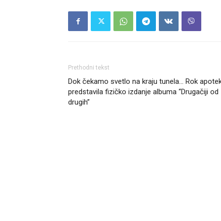
Prethodni tekst
Dok čekamo svetlo na kraju tunela… Rok apote
predstavila fizičko izdanje albuma “Drugačiji od
drugih”
Headliner