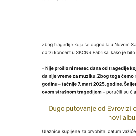
Zbog tragedije koja se dogodila u Novom Sa
održi koncert u SKCNS Fabrika, kako je bilo
– Nije prošlo ni mesec dana od tragedije k
da nije vreme za muziku. Zbog toga ćemo n
godinu – tačnije 7. mart 2025. godine. Šalj
ovom strašnom tragedijom –
poručili su čl
Dugo putovanje od Evrovizije
novi alb
Ulaznice kupljene za prvobitni datum važiće