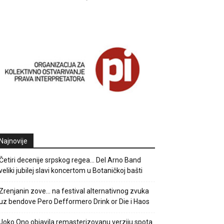
Najnovije
Četiri decenije srpskog regea… Del Arno Band
veliki jubilej slavi koncertom u Botaničkoj bašti
Zrenjanin zove… na festival alternativnog zvuka
uz bendove Pero Defformero Drink or Die i Haos
Joko Ono objavila remasterizovanu verziju spota