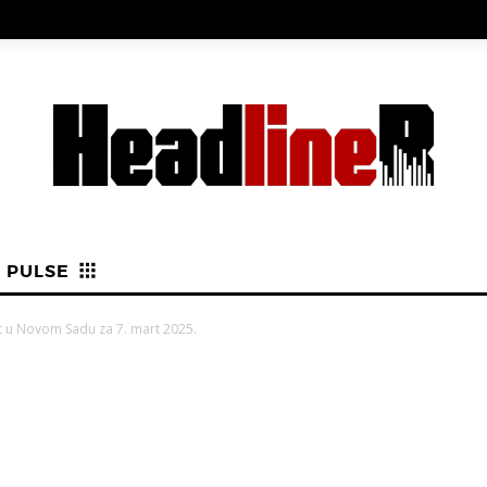
PULSE
rt u Novom Sadu za 7. mart 2025.