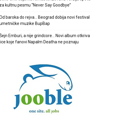
za kultnu pesmu “Never Say Goodbye”
Od baroka do rejva… Beograd dobija novi festival
umetničke muzike BupBap
Šejn Emburi, a nije grindcore… Novi album otkriva
lice koje fanovi Napalm Deatha ne poznaju