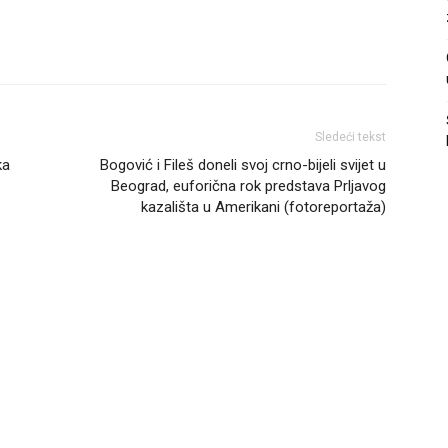
Sledeći tekst
ka
Bogović i Fileš doneli svoj crno-bijeli svijet u
Beograd, euforična rok predstava Prljavog
kazališta u Amerikani (fotoreportaža)