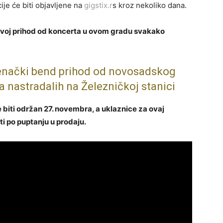
je će biti objavljene na
gigstix.r
s kroz nekoliko dana.
 svoj prihod od koncerta u ovom gradu svakako
venački bend prihod od novosadskog
 nastradalih na Železničkoj stanici
iti održan 27. novembra, a uklaznice za ovaj
i po puptanju u prodaju.