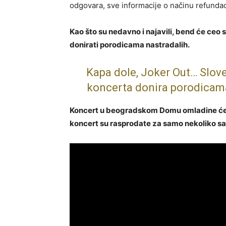
odgovara, sve informacije o načinu refundaci
Kao što su nedavno i najavili, bend će ceo
donirati porodicama nastradalih.
Kapa dole, Joker Out… Slo
koncerta donira porodicama
Koncert u beogradskom Domu omladine će b
koncert su rasprodate za samo nekoliko sat