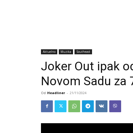
Aktuelno
Muzika
Southeast
Joker Out ipak od
Novom Sadu za 7
Od
Headliner
-
21/11/2024