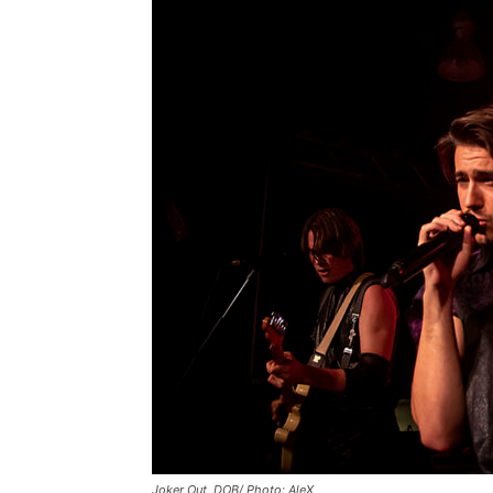
Joker Out, DOB/ Photo: AleX