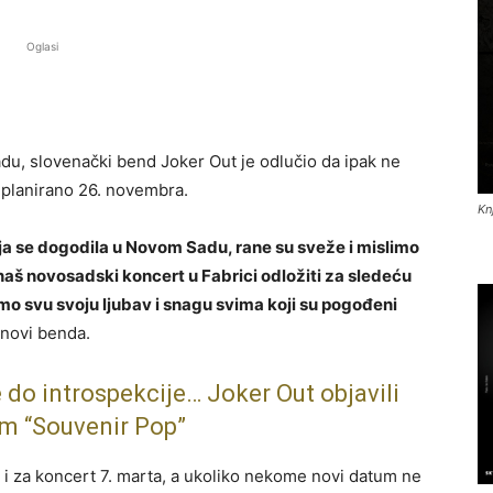
Oglasi
du, slovenački bend Joker Out je odlučio da ipak ne
 planirano 26. novembra.
Kn
oja se dogodila u Novom Sadu, rane su sveže i mislimo
aš novosadski koncert u Fabrici odložiti za sledeću
emo svu svoju ljubav i snagu svima koji su pogođeni
anovi benda.
 do introspekcije… Joker Out objavili
um “Souvenir Pop”
 i za koncert 7. marta, a ukoliko nekome novi datum ne