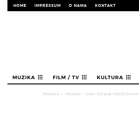
HOME
IMPRESSUM
O NAMA
KONTAKT
MUZIKA
FILM / TV
KULTURA
Naslovna
Aktuelno
Joker Out ipak odložili konce