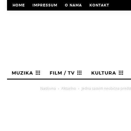
HOME
IMPRESSUM
O NAMA
KONTAKT
MUZIKA
FILM / TV
KULTURA
Naslovna
Aktuelno
Jedna sasvim neobična preds