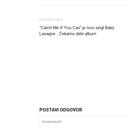
Prethodni tekst
“Catch Me If You Can“ je novi singl Baby
Lasagne… Čekamo debi album
Headliner
POSTAVI ODGOVOR