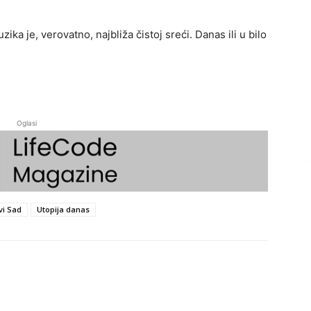
ika je, verovatno, najbliža čistoj sreći. Danas ili u bilo
Oglasi
vi Sad
Utopija danas