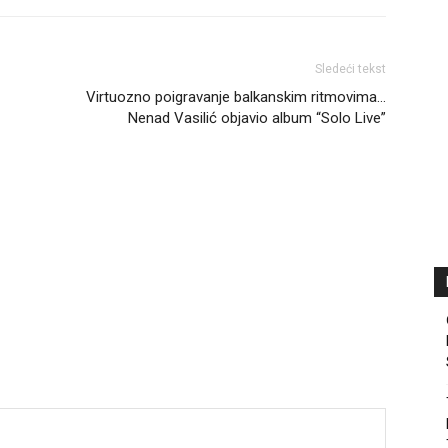
Sledeći tekst
Virtuozno poigravanje balkanskim ritmovima…
Nenad Vasilić objavio album “Solo Live”