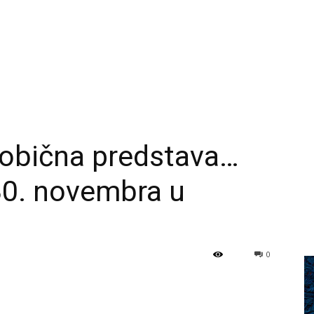
obična predstava…
30. novembra u
0