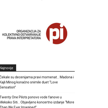
Najnovije
Čekale su decenijama pravi momenat… Madona i
Kajli Minog konačno snimile duet “Love
Sensation”
Twenty One Pilots ponovo vode fanove u
Meksiko Siti… Objavljeno koncertno izdanje “More
Than We Ever Imagined”