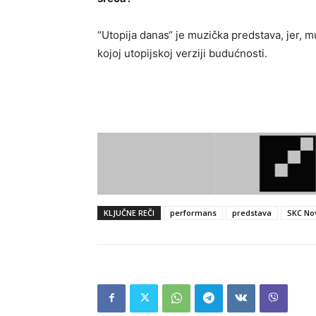
“Utopija danas“ je muzička predstava, jer, muz
kojoj utopijskoj verziji budućnosti.
KLJUČNE REČI
performans
predstava
SKC No