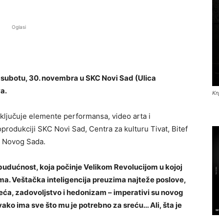
Oglasi
 subotu, 30. novembra u SKC Novi Sad (Ulica
a.
Kn
uključuje elemente performansa, video arta i
produkciji SKC Novi Sad, Centra za kulturu Tivat, Bitef
z Novog Sada.
 budućnost, koja počinje Velikom Revolucijom u kojoj
a. Veštačka inteligencija preuzima najteže poslove,
Sreća, zadovoljstvo i hedonizam – imperativi su novog
ako ima sve što mu je potrebno za sreću… Ali, šta je