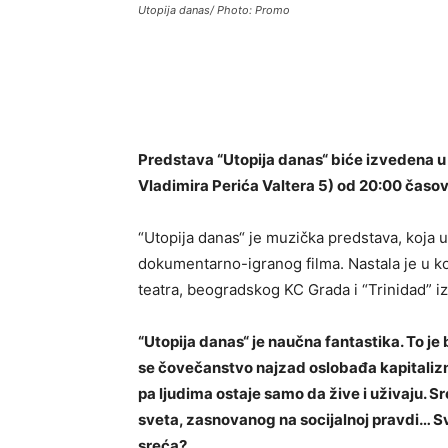
Utopija danas/ Photo: Promo
Predstava “Utopija danas“ biće izvedena u
Vladimira Perića Valtera 5) od 20:00 časov
“Utopija danas“ je muzička predstava, koja 
dokumentarno-igranog filma. Nastala je u ko
teatra, beogradskog KC Grada i “Trinidad” i
“Utopija danas“ je naučna fantastika. To je
se čovečanstvo najzad oslobađa kapitalizm
pa ljudima ostaje samo da žive i uživaju. 
sveta, zasnovanog na socijalnoj pravdi… Sv
sreća?