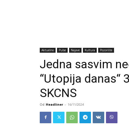
Aktuelno
Pulse
Najave
Kultura
Pozorište
Jedna sasvim ne
“Utopija danas“ 
SKCNS
Od
Headliner
-
16/11/2024