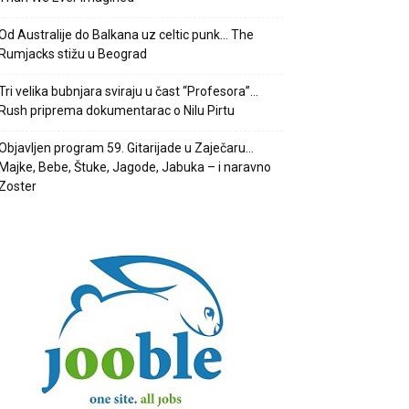
Od Australije do Balkana uz celtic punk… The
Rumjacks stižu u Beograd
Tri velika bubnjara sviraju u čast “Profesora”…
Rush priprema dokumentarac o Nilu Pirtu
Objavljen program 59. Gitarijade u Zaječaru…
Majke, Bebe, Štuke, Jagode, Jabuka – i naravno
Zoster