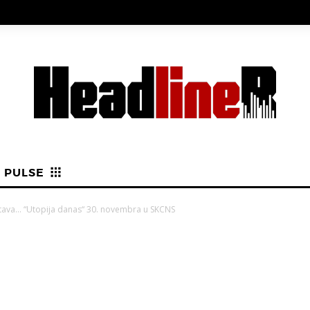
PULSE
tava… “Utopija danas“ 30. novembra u SKCNS