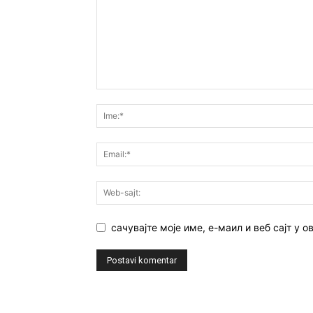
сачувајте моје име, е-маил и веб сајт у