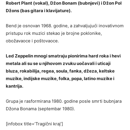
Robert Plant (vokal), Džon Bonam (bubnjevi) i Džon Pol
Džons (bas gitara i klavijature).
Bend je osnovan 1968. godine, a zahvaljujući inovativnom
pristupu rok muzici stekao je brojne poklonike,
obožavaoce i poštovaoce.
Led Zeppelin mnogi smatraju pionirima hard roka i hevi
metala ali su se u njihovom zvuku uočavali i uticaji
bluza, rokabilija, regea, soula, fanka, džeza, keltske
muzike, indijske muzike, folka, popa, latino muzike i
kantrija.
Grupa je rasformirana 1980. godine posle smrti bubnjara
Džona Bonama (septembar 1980).
[infobox title=’Tragični kraj’]