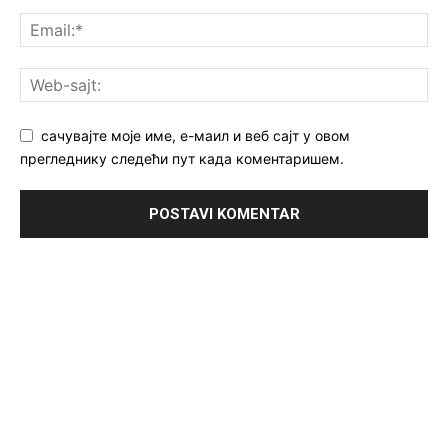
сачувајте моје име, е-маил и веб сајт у овом
прегледнику следећи пут када коментаришем.