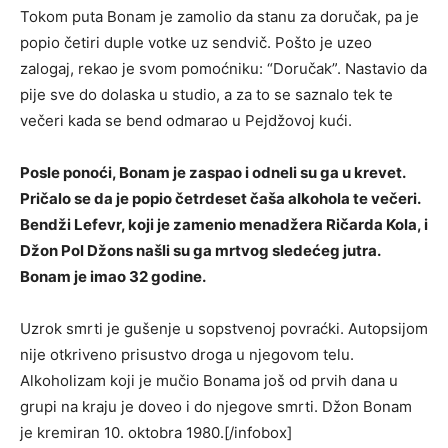
Tokom puta Bonam je zamolio da stanu za doručak, pa je
popio četiri duple votke uz sendvič. Pošto je uzeo
zalogaj, rekao je svom pomoćniku: “Doručak”. Nastavio da
pije sve do dolaska u studio, a za to se saznalo tek te
večeri kada se bend odmarao u Pejdžovoj kući.
Posle ponoći, Bonam je zaspao i odneli su ga u krevet.
Pričalo se da je popio četrdeset čaša alkohola te večeri.
Bendži Lefevr, koji je zamenio menadžera Ričarda Kola, i
Džon Pol Džons našli su ga mrtvog sledećeg jutra.
Bonam je imao 32 godine.
Uzrok smrti je gušenje u sopstvenoj povraćki. Autopsijom
nije otkriveno prisustvo droga u njegovom telu.
Alkoholizam koji je mučio Bonama još od prvih dana u
grupi na kraju je doveo i do njegove smrti. Džon Bonam
je kremiran 10. oktobra 1980.[/infobox]