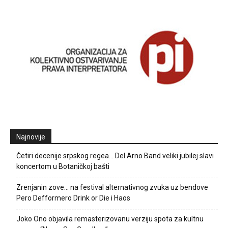
Najnovije
Četiri decenije srpskog regea… Del Arno Band veliki jubilej slavi
koncertom u Botaničkoj bašti
Zrenjanin zove… na festival alternativnog zvuka uz bendove
Pero Defformero Drink or Die i Haos
Joko Ono objavila remasterizovanu verziju spota za kultnu