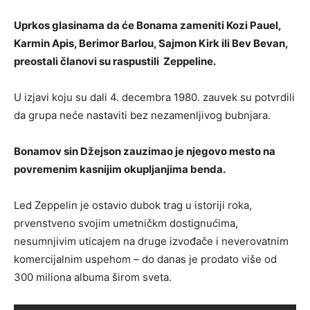
Uprkos glasinama da će Bonama zameniti Kozi Pauel,
Karmin Apis, Berimor Barlou, Sajmon Kirk ili Bev Bevan,
preostali članovi su raspustili Zeppeline.
U izjavi koju su dali 4. decembra 1980. zauvek su potvrdili
da grupa neće nastaviti bez nezamenljivog bubnjara.
Bonamov sin Džejson zauzimao je njegovo mesto na
povremenim kasnijim okupljanjima benda.
Led Zeppelin je ostavio dubok trag u istoriji roka,
prvenstveno svojim umetničkm dostignućima,
nesumnjivim uticajem na druge izvođače i neverovatnim
komercijalnim uspehom – do danas je prodato više od
300 miliona albuma širom sveta.