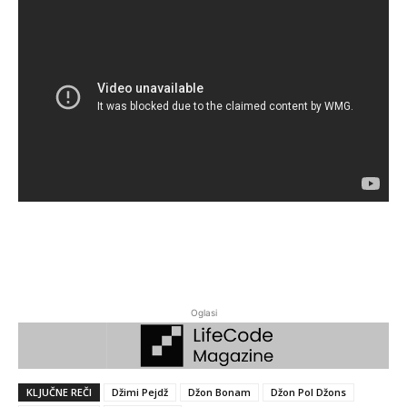
Oglasi
KLJUČNE REČI
Džimi Pejdž
Džon Bonam
Džon Pol Džons