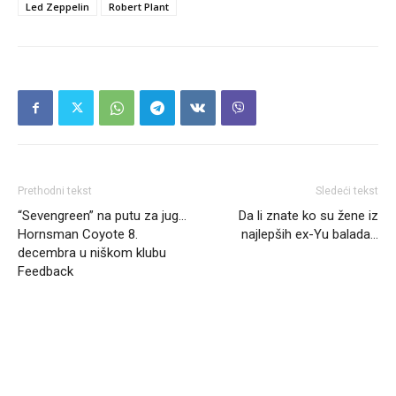
Led Zeppelin
Robert Plant
Prethodni tekst
Sledeći tekst
“Sevengreen” na putu za jug…
Da li znate ko su žene iz
Hornsman Coyote 8.
najlepših ex-Yu balada…
decembra u niškom klubu
Feedback