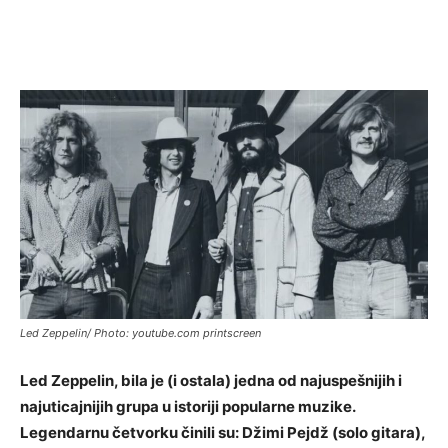
Led Zeppelin/ Photo: youtube.com printscreen
Led Zeppelin, bila je (i ostala) jedna od najuspešnijih i
najuticajnijih grupa u istoriji popularne muzike.
Legendarnu četvorku činili su: Džimi Pejdž (solo gitara),