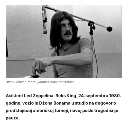
Džon Bonam/ Photo: youtube.com printscreen
Asistent Led Zeppelina, Reks King, 24. septembra 1980.
godine, vozio je Džona Bonama u studio na dogovor o
predstojećoj američkoj turneji, novoj posle trogodišnje
pauze.