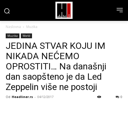
Naslovna
Muzika
Muzika
World
JEDINA STVAR KOJU IM
NIKADA NEĆEMO
OPROSTITI… Na današnji
dan saopšteno je da Led
Zeppelin više ne postoji
Od
Headliner.rs
-
04/12/2017
0