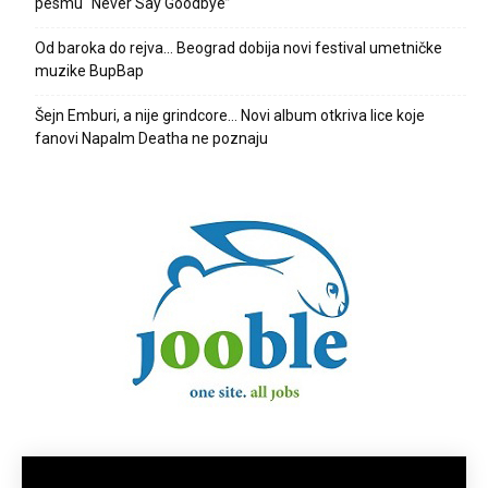
pesmu “Never Say Goodbye”
Od baroka do rejva… Beograd dobija novi festival umetničke
muzike BupBap
Šejn Emburi, a nije grindcore… Novi album otkriva lice koje
fanovi Napalm Deatha ne poznaju