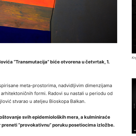
Kn
vića “Transmutacija” biće otvorena u četvrtak, 1.
inspirisane meta-prostorima, nadvidljivim dimenzijama
arhitektoničnih formi. Radovi su nastali u periodu od
jlović stvarao u ateljeu Bioskopa Balkan.
poštovanje svih epidemioloških mera, a kulminiraće
r preneti “provokativnu” poruku posetiocima izložbe.