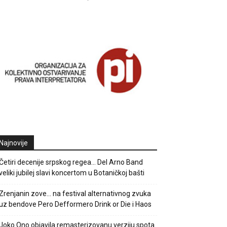
Najnovije
Četiri decenije srpskog regea… Del Arno Band
veliki jubilej slavi koncertom u Botaničkoj bašti
Zrenjanin zove… na festival alternativnog zvuka
uz bendove Pero Defformero Drink or Die i Haos
Joko Ono objavila remasterizovanu verziju spota