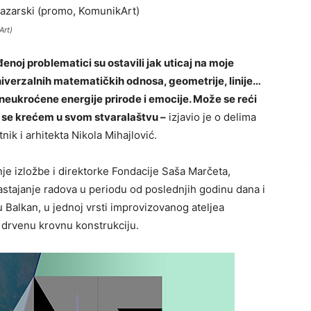
Art)
enoj problematici su ostavili jak uticaj na moje
univerzalnih matematičkih odnosa, geometrije, linije…
 neukroćene energije prirode i emocije. Može se reći
m se krećem u svom stvaralaštvu –
izjavio je o delima
tnik i arhitekta Nikola Mihajlović.
je izložbe i direktorke Fondacije Saša Marčeta,
nastajanje radova u periodu od poslednjih godinu dana i
 Balkan, u jednoj vrsti improvizovanog ateljea
i drvenu krovnu konstrukciju.