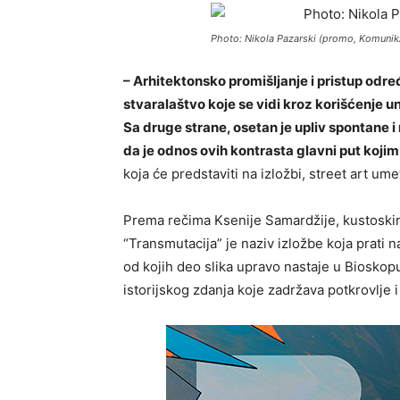
Photo: Nikola Pazarski (promo, Komunik
– Arhitektonsko promišljanje i pristup određ
stvaralaštvo koje se vidi kroz korišćenje 
Sa druge strane, osetan je upliv spontane i
da je odnos ovih kontrasta glavni put koji
koja će predstaviti na izložbi, street art ume
Prema rečima Ksenije Samardžije, kustoskin
“Transmutacija” je naziv izložbe koja prati 
od kojih deo slika upravo nastaje u Bioskopu
istorijskog zdanja koje zadržava potkrovlje 