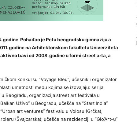
6. godine. Pohađao je Petu beogradsku gimnaziju a
011. godine na Arhitektonskom fakultetu Univerziteta
ktivno bavi od 2008. godine u formi street arta, a
ničkom konkursu “Voyage Bleu”, učesnik i organizator
lasti umetnosti među kojima se izdvajaju: serija
 u Beogradu, organizacija street art festivala u
 “Balkan Uživo” u Beogradu, učešće na “Start India”
 “Urban art ventures” festivalu u Volosu (Grčka),
rbieru (Švajcarska); učešće na rezidenciji u “Glo’Art-u”