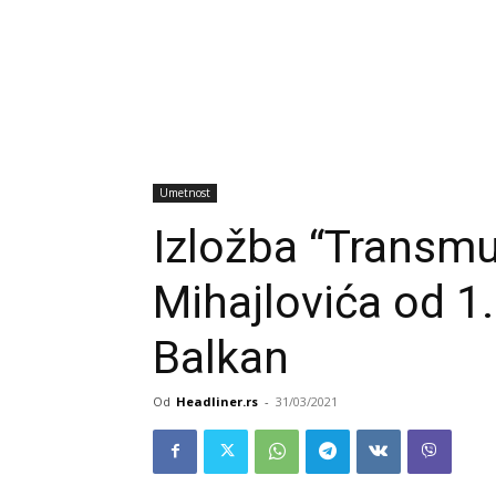
Umetnost
Izložba “Transmu
Mihajlovića od 1.
Balkan
Od
Headliner.rs
-
31/03/2021