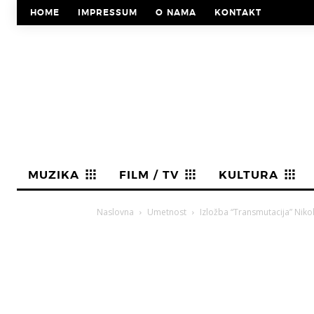
HOME
IMPRESSUM
O NAMA
KONTAKT
MUZIKA
FILM / TV
KULTURA
Naslovna
Umetnost
Izložba “Transmutacija” Niko