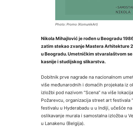
Photo: Promo (KomunikArt)
Nikola Mihajlović je rođen u Beogradu 198
zatim stekao zvanje Mastera Arhitekture 2
u Beogradu. Umetničkim stvaralaštvom se a
kasnije i studijskog slikarstva.
Dobitnik prve nagrade na nacionalnom umet
više međunarodnih i domaćih projekata iz ob
izložbi pod nazivom “Scena” na više lokacija
Požarevcu, organizacija street art festivala
festivalu u Hyderabadu u u Indiji, učešće na
oslikavanje murala i samostalna izložba u Ve
u Lanakenu (Belgija).