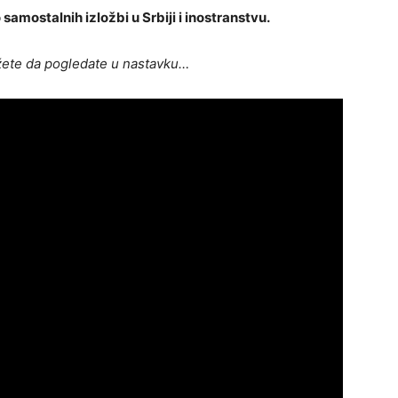
 samostalnih izložbi u Srbiji i inostranstvu.
žete da pogledate u nastavku…