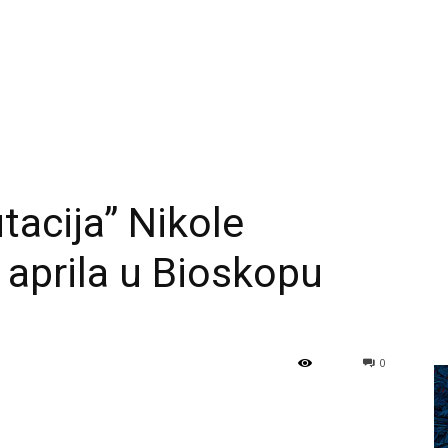
tacija” Nikole
 aprila u Bioskopu
0