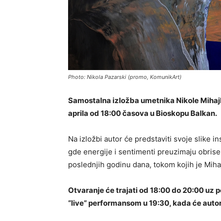
Photo: Nikola Pazarski (promo, KomunikArt)
Samostalna izložba umetnika Nikole Mihajlo
aprila od 18:00 časova u Bioskopu Balkan.
Na izložbi autor će predstaviti svoje slike 
gde energije i sentimenti preuzimaju obrise 
poslednjih godinu dana, tokom kojih je Miha
Otvaranje će trajati od 18:00 do 20:00 uz 
“live” performansom u 19:30, kada će auto