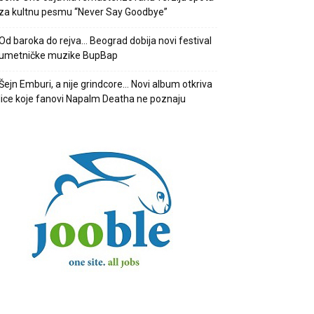
za kultnu pesmu “Never Say Goodbye”
Od baroka do rejva… Beograd dobija novi festival
umetničke muzike BupBap
Šejn Emburi, a nije grindcore… Novi album otkriva
lice koje fanovi Napalm Deatha ne poznaju