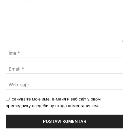
сачувајте моје име, е-маил и веб сајт у овом
прегледнику следећи пут када коментаришем.