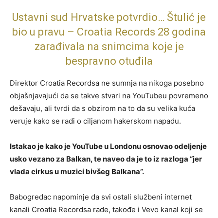
Ustavni sud Hrvatske potvrdio… Štulić je
bio u pravu – Croatia Records 28 godina
zarađivala na snimcima koje je
bespravno otuđila
Direktor Croatia Recordsa ne sumnja na nikoga posebno
objašnjavajući da se takve stvari na YouTubeu povremeno
dešavaju, ali tvrdi da s obzirom na to da su velika kuća
veruje kako se radi o ciljanom hakerskom napadu.
Istakao je kako je YouTube u Londonu osnovao odeljenje
usko vezano za Balkan, te naveo da je to iz razloga “jer
vlada cirkus u muzici bivšeg Balkana”.
Babogredac napominje da svi ostali službeni internet
kanali Croatia Recordsa rade, takođe i Vevo kanal koji se