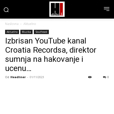
Naslovna
Aktuelno
Aktuelno
Muzika
Southeast
Izbrisan YouTube kanal
Croatia Recordsa, direktor
sumnja na hakovanje i
ucenu…
Od
Headliner
-
01/11/2023
0