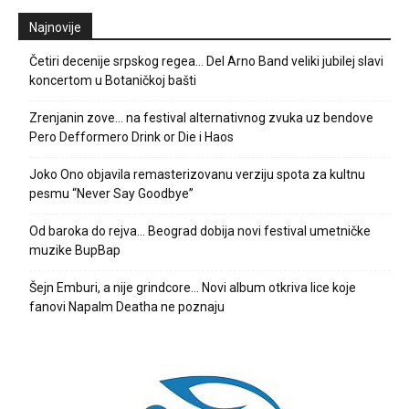
Najnovije
Četiri decenije srpskog regea… Del Arno Band veliki jubilej slavi
koncertom u Botaničkoj bašti
Zrenjanin zove… na festival alternativnog zvuka uz bendove
Pero Defformero Drink or Die i Haos
Joko Ono objavila remasterizovanu verziju spota za kultnu
pesmu “Never Say Goodbye”
Od baroka do rejva… Beograd dobija novi festival umetničke
muzike BupBap
Šejn Emburi, a nije grindcore… Novi album otkriva lice koje
fanovi Napalm Deatha ne poznaju