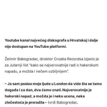
Youtube kanal najvećeg diskografa u Hrvatskoj i dalje
nije dostupan na YouTube platformi.
Želimir Babogredac, direktor Croatia Recordsa izjavio je
za Jutarnji list “kako se najverovatnije radi o hakerskom
napadu, a možda i nečem ozbiljnijem”.
– Ja sam poslao moje ljude u London da vide šta se tamo
događa i za dan, dva ćemo znati. Najverovatnije je
hakerski napad, a možda je i neka ucena, neka
zločestoća je proradila –
tvrdi Babogredac
.