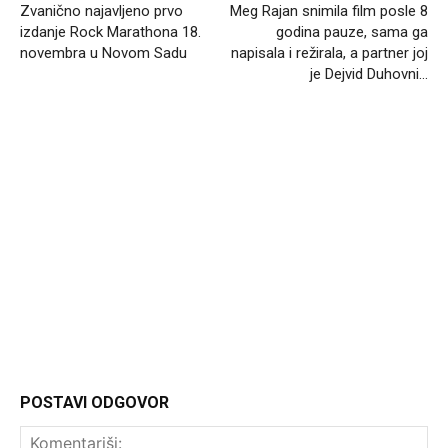
Zvanično najavljeno prvo
Meg Rajan snimila film posle 8
izdanje Rock Marathona 18.
godina pauze, sama ga
novembra u Novom Sadu
napisala i režirala, a partner joj
je Dejvid Duhovni…
Headliner
POSTAVI ODGOVOR