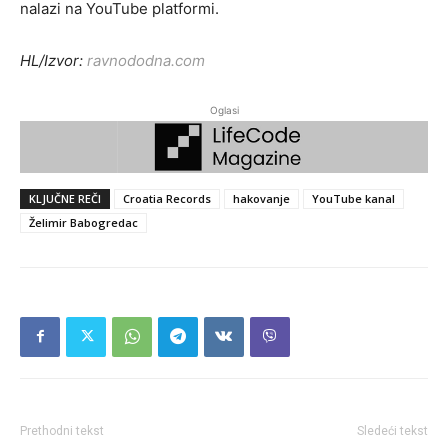
nalazi na YouTube platformi.
HL/Izvor:
ravnododna.com
Oglasi
KLJUČNE REČI
Croatia Records
hakovanje
YouTube kanal
Želimir Babogredac
Prethodni tekst
Sledeći tekst