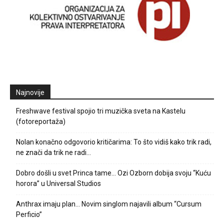
Najnovije
Freshwave festival spojio tri muzička sveta na Kastelu
(fotoreportaža)
Nolan konačno odgovorio kritičarima: To što vidiš kako trik radi,
ne znači da trik ne radi…
Dobro došli u svet Princa tame… Ozi Ozborn dobija svoju “Kuću
horora” u Universal Studios
Anthrax imaju plan… Novim singlom najavili album “Cursum
Perficio”