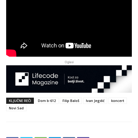
Oglasi
KLJUČNE REČI
Dom b-612
Filip Baloš
Ivan Jegdić
koncert
Novi Sad