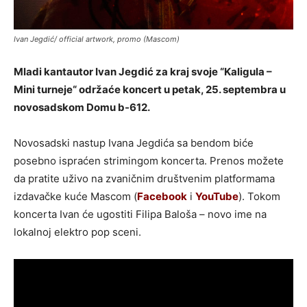
Ivan Jegdić/ official artwork, promo (Mascom)
Mladi kantautor Ivan Jegdić za kraj svoje “Kaligula –
Mini turneje“ održaće koncert u petak, 25. septembra u
novosadskom Domu b-612.
Novosadski nastup Ivana Jegdića sa bendom biće
posebno ispraćen strimingom koncerta. Prenos možete
da pratite uživo na zvaničnim društvenim platformama
izdavačke kuće Mascom (
Facebook
i
YouTube
). Tokom
koncerta Ivan će ugostiti Filipa Baloša – novo ime na
lokalnoj elektro pop sceni.