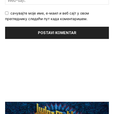
сачувајте моје име, е-маил и веб сајт у овом
прегледнику следећи пут када коментаришем.