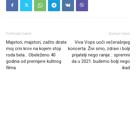
Prethodni tekst
Sledeći tekst
Majstori, majstori, zašto dirate
Viva Vops uoči večerašnjeg
moj crni krov na kojem stoji
koncerta: Živi smo, zdravi i bolji
roda bela… Obeleženo 40
prijatelji nego ranije… spremni
godina od premijere kultnog
da u 2021. budemo bolji nego
filma
ikad
Headliner.rs