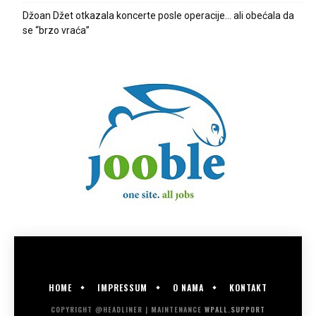
Džoan Džet otkazala koncerte posle operacije… ali obećala da
se “brzo vraća”
HOME
IMPRESSUM
O NAMA
KONTAKT
COPYRIGHT @HEADLINER | MAINTENANCE
WPALL.SUPPORT