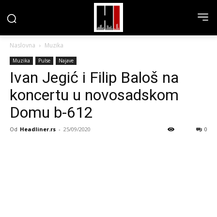
Naslovna
Muzika
Muzika
Pulse
Najave
Ivan Jegić i Filip Baloš na
koncertu u novosadskom
Domu b-612
Od
Headliner.rs
-
25/09/2020
0