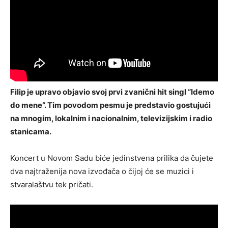
Filip je upravo objavio svoj prvi zvanični hit singl “Idemo
do mene“. Tim povodom pesmu je predstavio gostujući
na mnogim, lokalnim i nacionalnim, televizijskim i radio
stanicama.
Koncert u Novom Sadu biće jedinstvena prilika da čujete
dva najtraženija nova izvođača o čijoj će se muzici i
stvaralaštvu tek pričati.