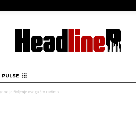
PULSE
good je življenje ovoga što radimo –...