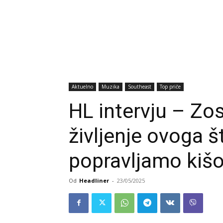
Aktuelno
Muzika
Southeast
Top priče
HL intervju – Zos
življenje ovoga 
popravljamo kišo
Od
Headliner
-
23/05/2025