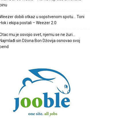
binu
Weezer dobili otkaz u sopstvenom spotu… Toni
Hok i ekipa postali – Weezer 2.0
Otac mu je osvojio svet, njemu se ne žuri…
Najmlađi sin Džona Bon Džovija osnovao svoj
bend