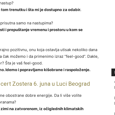
 nastup?
tom trenutku i šta mi je dostupno za odabir.
e prisutna samo na nastupima?
osti i prepuštanje vremenu i prostoru u kom se
ajno pozitivnu, onu koja ostavlja utisak nekoliko dana
da čak možemo i da primenimo izraz “feel-good”. Dakle,
er? Šta je vaš feel-good.
mo. Idemo i popravljamo kišobrane i raspoloženje.
ncert Zostera 6. juna u Luci Beograd
ne obostrane dobre energije. Da li više volite
voranama?
 a zimi na zatvorenom, iz očiglednih klimatskih