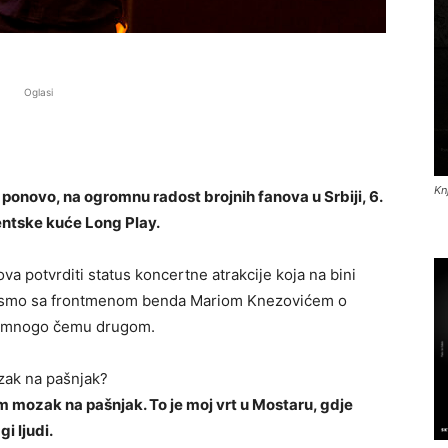
Oglasi
Kn
ponovo, na ogromnu radost brojnih fanova u Srbiji, 6.
entske kuće Long Play.
va potvrditi status koncertne atrakcije koja na bini
ičali smo sa frontmenom benda Mariom Knezovićem o
i o mnogo čemu drugom.
ozak na pašnjak?
m mozak na pašnjak. To je moj vrt u Mostaru, gdje
i ljudi.