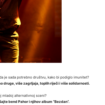
da je sada potrebno društvu, kako bi podiglo imunitet?
uge, više zagrljaja, toplih riječi i više solidarnosti.
j mladoj alternativnoj sceni?
šajte bend Pahor i njihov album “Bezdan”.