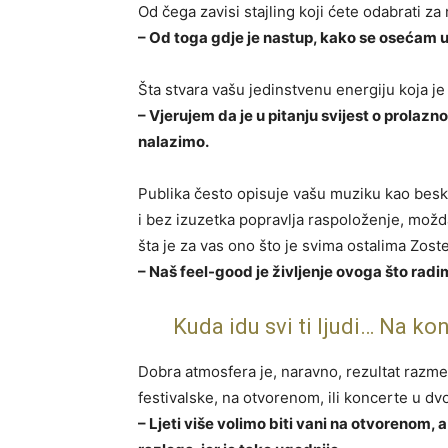
Od čega zavisi stajling koji ćete odabrati za
– Od toga gdje je nastup, kako se osećam u 
Šta stvara vašu jedinstvenu energiju koja j
– Vjerujem da je u pitanju svijest o prolazn
nalazimo.
Publika često opisuje vašu muziku kao beskr
i bez izuzetka popravlja raspoloženje, mož
šta je za vas ono što je svima ostalima Zost
– Naš feel-good je življenje ovoga što radi
Kuda idu svi ti ljudi… Na ko
Dobra atmosfera je, naravno, rezultat razme
festivalske, na otvorenom, ili koncerte u d
– Ljeti više volimo biti vani na otvorenom,