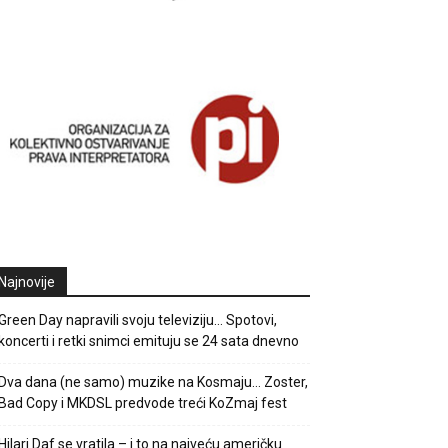
Najnovije
Green Day napravili svoju televiziju… Spotovi,
koncerti i retki snimci emituju se 24 sata dnevno
Dva dana (ne samo) muzike na Kosmaju… Zoster,
Bad Copy i MKDSL predvode treći KoZmaj fest
Hilari Daf se vratila – i to na najveću američku