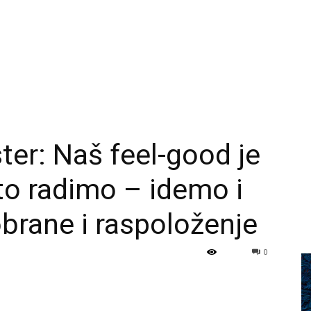
ter: Naš feel-good je
što radimo – idemo i
brane i raspoloženje
0