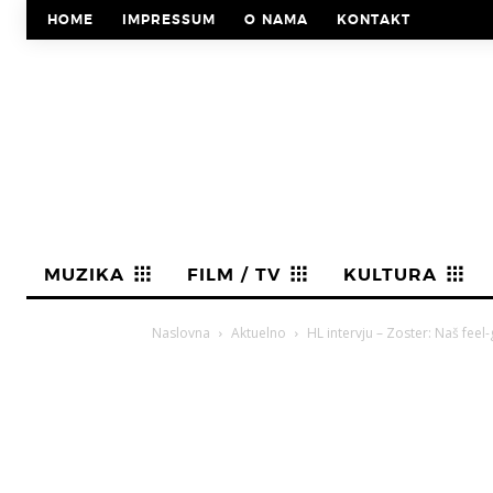
HOME
IMPRESSUM
O NAMA
KONTAKT
MUZIKA
FILM / TV
KULTURA
Naslovna
Aktuelno
HL intervju – Zoster: Naš feel-