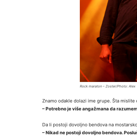
Rock maraton – Zoster/Photo: Alex
Znamo odakle dolazi ime grupe. Šta mislite 
– Potrebno je više angažmana da razumemo dr
Da li postoji dovoljno bendova na mostarsko
– Nikad ne postoji dovoljno bendova. Poslu