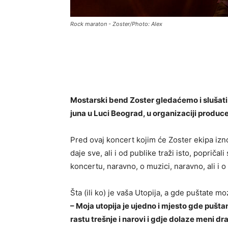
Rock maraton - Zoster/Photo: Alex
Mostarski bend Zoster gledaćemo i slušati 
juna u Luci Beograd, u organizaciji produc
Pred ovaj koncert kojim će Zoster ekipa izno
daje sve, ali i od publike traži isto, popr
koncertu, naravno, o muzici, naravno, ali 
Šta (ili ko) je vaša Utopija, a gde puštate m
– Moja utopija je ujedno i mjesto gde pušta
rastu trešnje i narovi i gdje dolaze meni drag