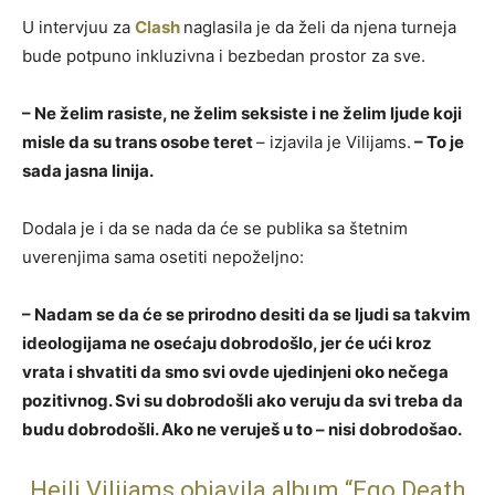
U intervjuu za
Clash
naglasila je da želi da njena turneja
bude potpuno inkluzivna i bezbedan prostor za sve.
– Ne želim rasiste, ne želim seksiste i ne želim ljude koji
misle da su trans osobe teret
– izjavila je Vilijams.
– To je
sada jasna linija.
Dodala je i da se nada da će se publika sa štetnim
uverenjima sama osetiti nepoželjno:
– Nadam se da će se prirodno desiti da se ljudi sa takvim
ideologijama ne osećaju dobrodošlo, jer će ući kroz
vrata i shvatiti da smo svi ovde ujedinjeni oko nečega
pozitivnog. Svi su dobrodošli ako veruju da svi treba da
budu dobrodošli. Ako ne veruješ u to – nisi dobrodošao.
Hejli Vilijams objavila album “Ego Death