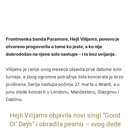
Frontmenka benda Paramore, Hejli Vilijams, ponovo je
otvoreno progovorila o tome ko jeste, a ko nije
dobrodošao na njene solo nastupe – i to bez uvijanja.
Vilijams je ranije ovog meseca objavila prve datume solo
turneje, a zbog ogromne potražnje lista koncerata je brzo
proširena. Serija nastupa počinje 27. marta u Atlanti, a u
junu slede koncerti u Londonu, Mančesteru, Glazgovu i
Dablinu.
Hejli Vilijams objavila novi singl “Good
Ol’ Days” i obradila pesmu – svog dede