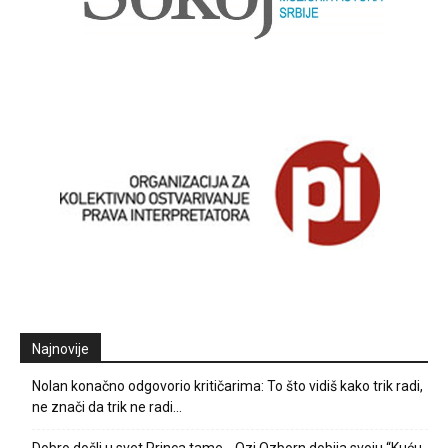
Najnovije
Nolan konačno odgovorio kritičarima: To što vidiš kako trik radi,
ne znači da trik ne radi…
Dobro došli u svet Princa tame… Ozi Ozborn dobija svoju “Kuću