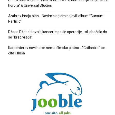
horora” u Universal Studios
Anthrax imaju plan… Novim singlom najavili album “Cursum
Perficio”
Džoan Džet otkazala koncerte posle operacije… ali obećala da
se “brzo vraća”
Karpenterov novi horor nema filmsko platno… “Cathedral” se
čita i sluša