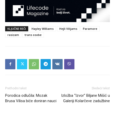
KLJUČNE REČI
Hayley Williams
Hejli Vilijams
Paramore
rasizam
trans osobe
Prethodni tekst
Sledeći tekst
Porodica odlučila: Mozak
Izložba “Izvor” Biljane Mišić u
Brusa Vilisa biće doniran nauci
Galeriji Kolarčeve zadužbine