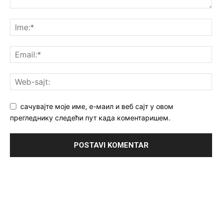
сачувајте моје име, е-маил и веб сајт у овом
прегледнику следећи пут када коментаришем.