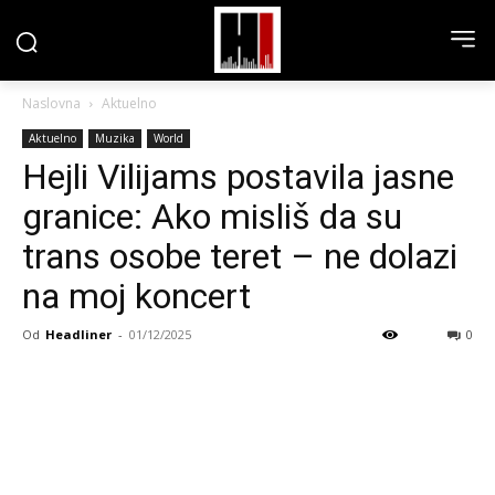
Naslovna
Aktuelno
Aktuelno
Muzika
World
Hejli Vilijams postavila jasne
granice: Ako misliš da su
trans osobe teret – ne dolazi
na moj koncert
Od
Headliner
-
01/12/2025
0