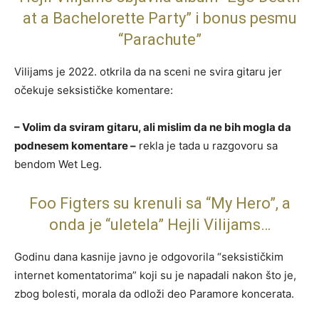
at a Bachelorette Party” i bonus pesmu
“Parachute”
Vilijams je 2022. otkrila da na sceni ne svira gitaru jer
očekuje seksističke komentare:
– Volim da sviram gitaru, ali mislim da ne bih mogla da
podnesem komentare –
rekla je tada u razgovoru sa
bendom Wet Leg.
Foo Figters su krenuli sa “My Hero”, a
onda je “uletela” Hejli Vilijams…
Godinu dana kasnije javno je odgovorila “seksističkim
internet komentatorima” koji su je napadali nakon što je,
zbog bolesti, morala da odloži deo Paramore koncerata.