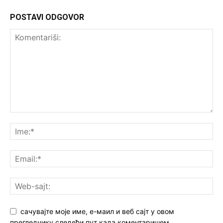
POSTAVI ODGOVOR
сачувајте моје име, е-маил и веб сајт у овом
прегледнику следећи пут када коментаришем.