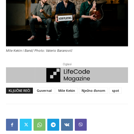
Mile Kekin i Band/ Photo: Valerio Baranović
Oglasi
KLJUČNE REČI
Guvernal
Mile Kekin
Nježno đonom
spot