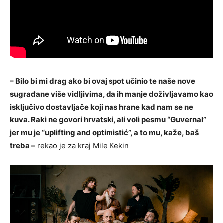
– Bilo bi mi drag ako bi ovaj spot učinio te naše nove
sugrađane više vidljivima, da ih manje doživljavamo kao
isključivo dostavljače koji nas hrane kad nam se ne
kuva. Raki ne govori hrvatski, ali voli pesmu “Guvernal”
jer mu je “uplifting and optimistić”, a to mu, kaže, baš
treba –
rekao je za kraj Mile Kekin