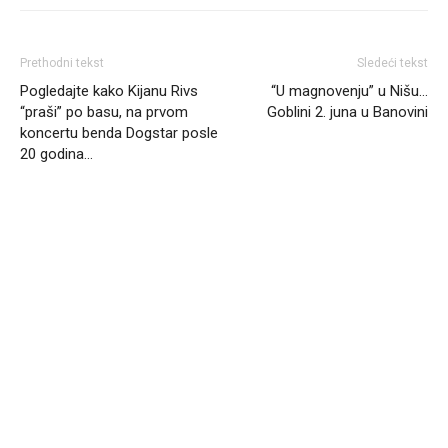
Prethodni tekst
Sledeći tekst
Pogledajte kako Kijanu Rivs
“U magnovenju” u Nišu…
“praši” po basu, na prvom
Goblini 2. juna u Banovini
koncertu benda Dogstar posle
20 godina…
Headliner