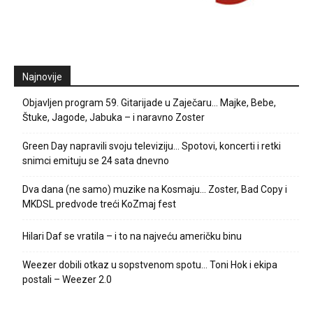
Najnovije
Objavljen program 59. Gitarijade u Zaječaru… Majke, Bebe,
Štuke, Jagode, Jabuka – i naravno Zoster
Green Day napravili svoju televiziju… Spotovi, koncerti i retki
snimci emituju se 24 sata dnevno
Dva dana (ne samo) muzike na Kosmaju… Zoster, Bad Copy i
MKDSL predvode treći KoZmaj fest
Hilari Daf se vratila – i to na najveću američku binu
Weezer dobili otkaz u sopstvenom spotu… Toni Hok i ekipa
postali – Weezer 2.0