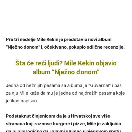
Pre tri nedelje Mile Kekin je predstavio novi album
“Nježno đonom“ i, očekivano, pokupio odlične recenzije.
Šta će reći ljudi? Mile Kekin objavio
album “Nježno đonom”
Jedna od nežnijih pesama sa albuma je “Guvernal“ i baš
za nju Mile kaže da mu je jedna od najdražih pesama koje
je ikad napisao.
Podstaknut činjenicom da je u Hrvatskoj sve više
stranaca koji raznose burgere i pizze, Mile je zaključio
da bi bilo logično da i glavni glumac u njegovom spotu