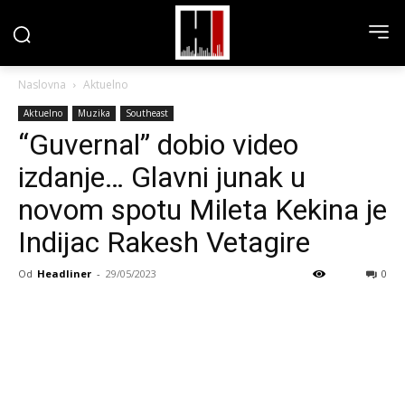
Naslovna
Aktuelno
Aktuelno
Muzika
Southeast
“Guvernal” dobio video
izdanje… Glavni junak u
novom spotu Mileta Kekina je
Indijac Rakesh Vetagire
Od
Headliner
-
29/05/2023
0