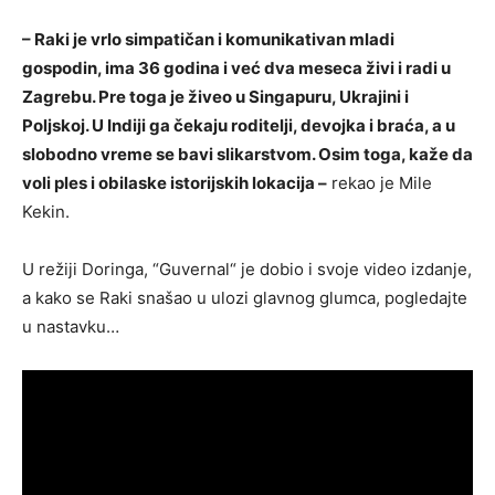
– Raki je vrlo simpatičan i komunikativan mladi
gospodin, ima 36 godina i već dva meseca živi i radi u
Zagrebu. Pre toga je živeo u Singapuru, Ukrajini i
Poljskoj. U Indiji ga čekaju roditelji, devojka i braća, a u
slobodno vreme se bavi slikarstvom. Osim toga, kaže da
voli ples i obilaske istorijskih lokacija –
rekao je Mile
Kekin.
U režiji Doringa, “Guvernal“ je dobio i svoje video izdanje,
a kako se Raki snašao u ulozi glavnog glumca, pogledajte
u nastavku…