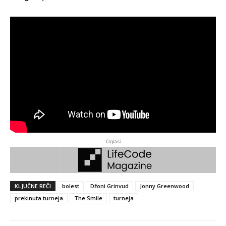
Oglasi
KLJUČNE REČI
bolest
Džoni Grinvud
Jonny Greenwood
prekinuta turneja
The Smile
turneja