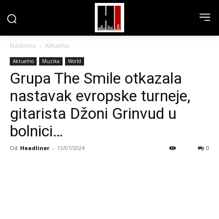
Naslovna
Aktuelno
Aktuelno
Muzika
World
Grupa The Smile otkazala
nastavak evropske turneje,
gitarista Džoni Grinvud u
bolnici…
Od
Headliner
-
13/07/2024
0