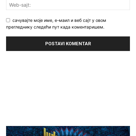
сачувајте моје име, е-маил и веб сајт у овом
прегледнику следећи пут када коментаришем.