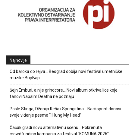
Najnovije
Od baroka do rejva… Beograd dobija novi festival umetničke
muzike BupBap
Šejn Emburi, a nije grindcore… Novi album otkriva lice koje
fanovi Napalm Deatha ne poznaju
Posle Stinga, Džonija Keša i Springstina… Backsprint donosi
svoje viđenje pesme “I Hung My Head”
Čačak gradi novu alternativnu scenu… Pokrenuta
crowdfunding kampanja za festival “KOMUNA 2026”