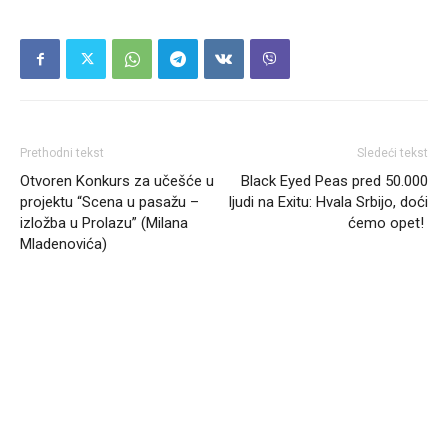
Prethodni tekst
Sledeći tekst
Otvoren Konkurs za učešće u
Black Eyed Peas pred 50.000
projektu “Scena u pasažu –
ljudi na Exitu: Hvala Srbijo, doći
izložba u Prolazu” (Milana
ćemo opet!
Mladenovića)
Headliner