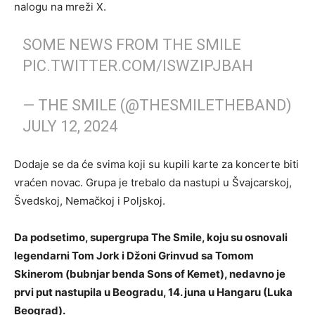
nalogu na mreži X.
SOME NEWS FROM THE SMILE
PIC.TWITTER.COM/ISWZIPJBAH
— THE SMILE (@THESMILETHEBAND)
JULY 12, 2024
Dodaje se da će svima koji su kupili karte za koncerte biti
vraćen novac. Grupa je trebalo da nastupi u Švajcarskoj,
Švedskoj, Nemačkoj i Poljskoj.
Da podsetimo, supergrupa The Smile, koju su osnovali
legendarni Tom Jork i Džoni Grinvud sa Tomom
Skinerom (bubnjar benda Sons of Kemet), nedavno je
prvi put nastupila u Beogradu, 14. juna u Hangaru (Luka
Beograd).