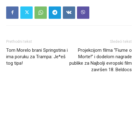
Prethodni tekst
Sledeći tekst
Tom Morelo brani Springstina i
Projekcijom filma “Fiume o
ima poruku za Trampa: Je*eš
Morte!” i dodelom nagrade
tog tipa!
publike za Najbolji evropski film
završen 18. Beldocs
Headliner