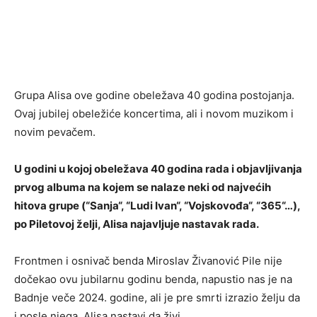
Grupa Alisa ove godine obeležava 40 godina postojanja.
Ovaj jubilej obeležiće koncertima, ali i novom muzikom i
novim pevačem.
U godini u kojoj obeležava 40 godina rada i objavljivanja
prvog albuma na kojem se nalaze neki od najvećih
hitova grupe (“Sanja“, “Ludi Ivan“, “Vojskovođa“, “365“…),
po Piletovoj želji, Alisa najavljuje nastavak rada.
Frontmen i osnivač benda Miroslav Živanović Pile nije
dočekao ovu jubilarnu godinu benda, napustio nas je na
Badnje veče 2024. godine, ali je pre smrti izrazio želju da
i posle njega, Alisa nastavi da živi.