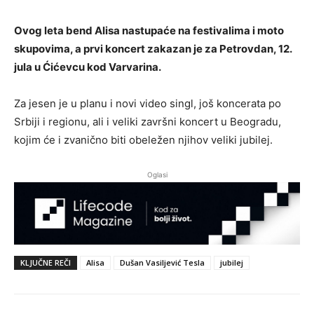
Ovog leta bend Alisa nastupaće na festivalima i moto
skupovima, a prvi koncert zakazan je za Petrovdan, 12.
jula u Ćićevcu kod Varvarina.
Za jesen je u planu i novi video singl, još koncerata po
Srbiji i regionu, ali i veliki završni koncert u Beogradu,
kojim će i zvanično biti obeležen njihov veliki jubilej.
Oglasi
KLJUČNE REČI
Alisa
Dušan Vasiljević Tesla
jubilej