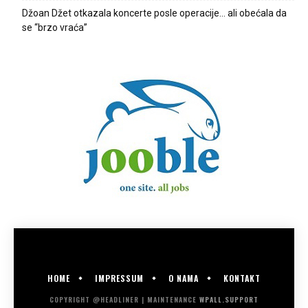
Džoan Džet otkazala koncerte posle operacije… ali obećala da
se “brzo vraća”
HOME
IMPRESSUM
O NAMA
KONTAKT
COPYRIGHT @HEADLINER | MAINTENANCE
WPALL.SUPPORT