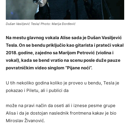
Dušan Vasiljević Tesla/ Photo: Marija Đorđević
Na mestu glavnog vokala Alise sada je Dušan Vasiljević
Tesla. On se bendu priključio kao gitarista i prateći vokal
2018. godine, zajedno sa Marijom Petrović (violina i
vokal), kada se bend vratio na scenu posle duže pauze
povratničkim video singlom “Pijane noći“.
U tih nekoliko godina koliko je proveo u bendu, Tesla je
pokazao i Piletu, ali i publici da
može na pravi način da oseti ali i iznese pesme grupe
Alisa i da je dostojan naslednik frontmena kakav je bio
Miroslav Živanović.