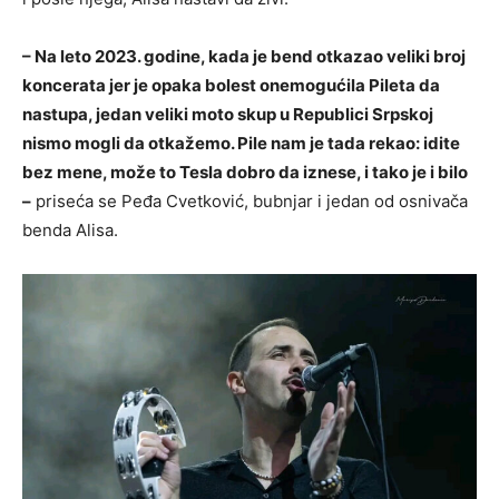
– Na leto 2023. godine, kada je bend otkazao veliki broj
koncerata jer je opaka bolest onemogućila Pileta da
nastupa, jedan veliki moto skup u Republici Srpskoj
nismo mogli da otkažemo. Pile nam je tada rekao: idite
bez mene, može to Tesla dobro da iznese, i tako je i bilo
–
priseća se Peđa Cvetković, bubnjar i jedan od osnivača
benda Alisa.