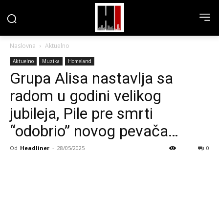
Naslovna
Aktuelno
Aktuelno
Muzika
Homeland
Grupa Alisa nastavlja sa
radom u godini velikog
jubileja, Pile pre smrti
“odobrio” novog pevača…
Od
Headliner
-
28/05/2025
0