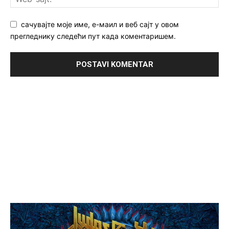
сачувајте моје име, е-маил и веб сајт у овом
прегледнику следећи пут када коментаришем.