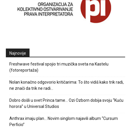
Najnovije
Freshwave festival spojio tri muzička sveta na Kastelu
(fotoreportaža)
Nolan konačno odgovorio kritičarima: To što vidiš kako trik radi,
ne znači da trik ne radi…
Dobro došli u svet Princa tame… Ozi Ozborn dobija svoju “Kuću
horora” u Universal Studios
Anthrax imaju plan… Novim singlom najavili album “Cursum
Perficio”