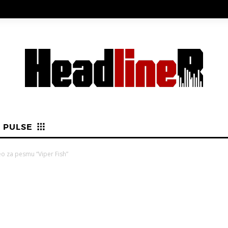
PULSE
eo za pesmu “Viper Fish”