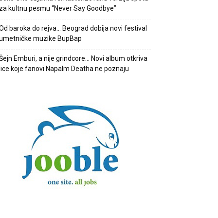
za kultnu pesmu “Never Say Goodbye”
Od baroka do rejva… Beograd dobija novi festival
umetničke muzike BupBap
Šejn Emburi, a nije grindcore… Novi album otkriva
lice koje fanovi Napalm Deatha ne poznaju