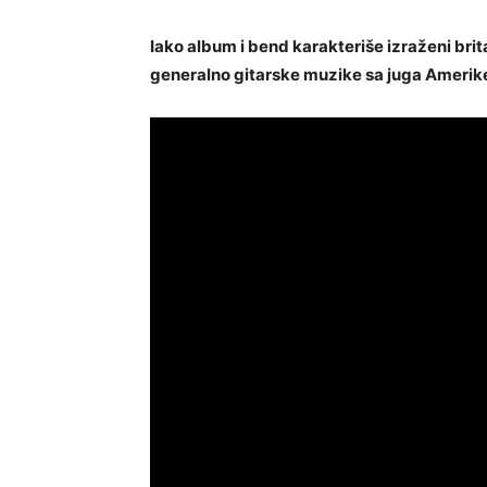
Iako album i bend karakteriše izraženi brit
generalno gitarske muzike sa juga Amerik