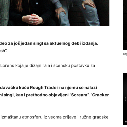
ideo za još jedan singl sa aktuelnog debi izdanja.
sh”.
Kn
i Lorens koja je dizajnirala i scensku postavku za
 izdavačku kuću Rough Trade i na njemu se nalazi
 singl, kao i prethodno objavljeni “Scream”, “Cracker
-izmaštanu atmosferu iz veoma prljave i ružne gradske