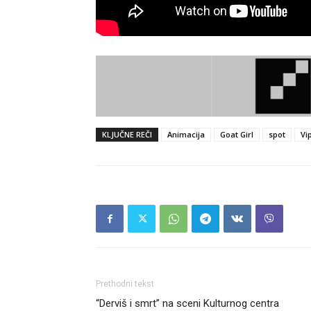
KLJUČNE REČI
Animacija
Goat Girl
spot
Vi
Prethodni tekst
“Derviš i smrt” na sceni Kulturnog centra