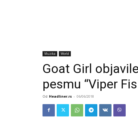
Muzika
World
Goat Girl objavil
pesmu “Viper Fis
Od
Headliner.rs
-
06/06/2018