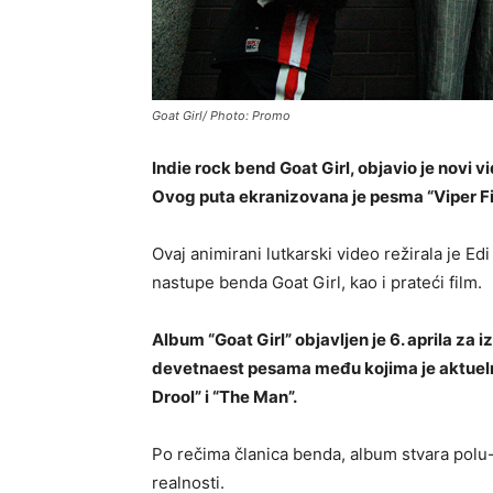
Goat Girl/ Photo: Promo
Indie rock bend Goat Girl, objavio je novi v
Ovog puta ekranizovana je pesma “Viper Fi
Ovaj animirani lutkarski video režirala je Ed
nastupe benda Goat Girl, kao i prateći film.
Album “Goat Girl” objavljen je 6. aprila za
devetnaest pesama među kojima je aktuelni
Drool” i “The Man”.
Po rečima članica benda, album stvara polu
realnosti.