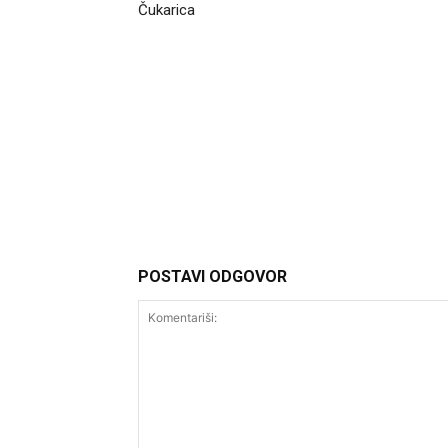
Čukarica
Headliner.rs
http://Headliner.rs
POSTAVI ODGOVOR