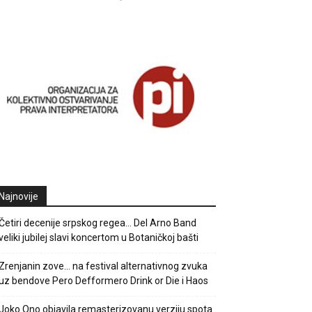
Najnovije
Četiri decenije srpskog regea… Del Arno Band
veliki jubilej slavi koncertom u Botaničkoj bašti
Zrenjanin zove… na festival alternativnog zvuka
uz bendove Pero Defformero Drink or Die i Haos
Joko Ono objavila remasterizovanu verziju spota