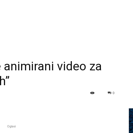
e animirani video za
h”
0
Oglasi