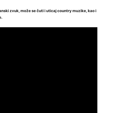
anski zvuk, može se čuti i uticaj country muzike, kao i
e.