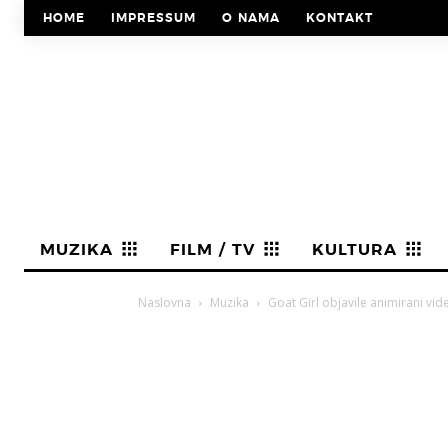
HOME
IMPRESSUM
O NAMA
KONTAKT
MUZIKA
FILM / TV
KULTURA
Naslovna
Muzika
Goat Girl objavile animirani vid