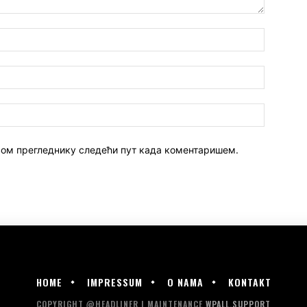
 овом прегледнику следећи пут када коментаришем.
HOME
IMPRESSUM
O NAMA
KONTAKT
COPYRIGHT @HEADLINER | MAINTENANCE
WPALL.SUPPORT