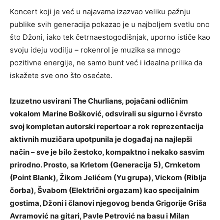
Koncert koji je već u najavama izazvao veliku pažnju
publike svih generacija pokazao je u najboljem svetlu ono
što Džoni, iako tek četrnaestogodišnjak, uporno ističe kao
svoju ideju vodilju – rokenrol je muzika sa mnogo
pozitivne energije, ne samo bunt već i idealna prilika da
iskažete sve ono što osećate.
Izuzetno usvirani The Churlians, pojačani odličnim
vokalom Marine Bošković, odsvirali su sigurno i čvrsto
svoj kompletan autorski repertoar a rok reprezentacija
aktivnih muzičara upotpunila je događaj na najlepši
način – sve je bilo žestoko, kompaktno i nekako sasvim
prirodno. Prosto, sa Krletom (Generacija 5), Crnketom
(Point Blank), Žikom Jelićem (Yu grupa), Vickom (Riblja
čorba), Švabom (Električni orgazam) kao specijalnim
gostima, Džoni i članovi njegovog benda Grigorije Griša
Avramović na gitari, Pavle Petrović na basu i Milan