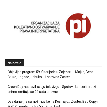
Najnovije
Objavljen program 59. Gitarijade u Zaječaru… Majke, Bebe,
Štuke, Jagode, Jabuka – i naravno Zoster
Green Day napravili svoju televiziju… Spotovi, koncerti i retki
snimci emituju se 24 sata dnevno
Dva dana (ne samo) muzike na Kosmaju… Zoster, Bad Copy i
MKDSL predvode treći KoZmaj fest