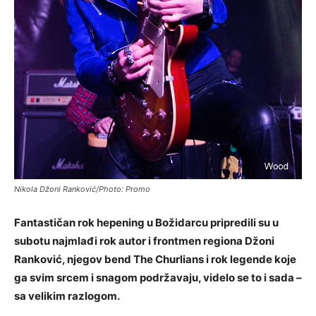
Nikola Džoni Ranković/Photo: Promo
Fantastičan rok hepening u Božidarcu pripredili su u
subotu najmlađi rok autor i frontmen regiona Džoni
Ranković, njegov bend The Churlians i rok legende koje
ga svim srcem i snagom podržavaju, videlo se to i sada –
sa velikim razlogom.