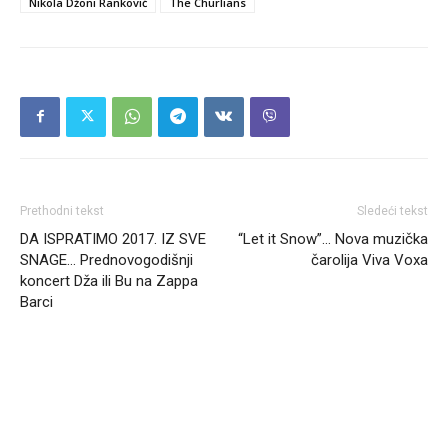
Nikola Džoni Ranković
The Churlians
Prethodni tekst
Sledeći tekst
DA ISPRATIMO 2017. IZ SVE
“Let it Snow”… Nova muzička
SNAGE… Prednovogodišnji
čarolija Viva Voxa
koncert Dža ili Bu na Zappa
Barci