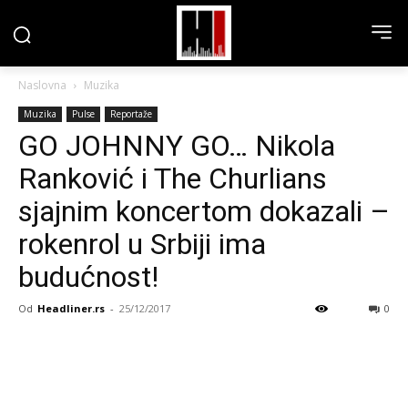
Naslovna
Muzika
Muzika
Pulse
Reportaže
GO JOHNNY GO… Nikola
Ranković i The Churlians
sjajnim koncertom dokazali –
rokenrol u Srbiji ima
budućnost!
Od
Headliner.rs
-
25/12/2017
0