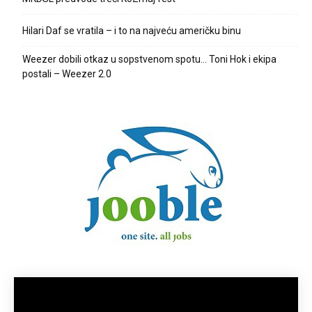
Hilari Daf se vratila – i to na najveću američku binu
Weezer dobili otkaz u sopstvenom spotu… Toni Hok i ekipa
postali – Weezer 2.0