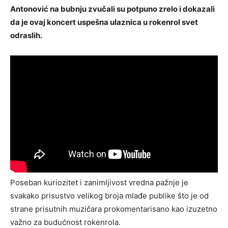
Antonović na bubnju zvučali su potpuno zrelo i dokazali
da je ovaj koncert uspešna ulaznica u rokenrol svet
odraslih.
Poseban kuriozitet i zanimljivost vredna pažnje je
svakako prisustvo velikog broja mlađe publike što je od
strane prisutnih muzičara prokomentarisano kao izuzetno
važno za budućnost rokenrola.