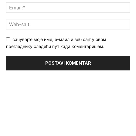
сачувајте моје име, е-маил и веб сајт у овом
прегледнику следећи пут када коментаришем.