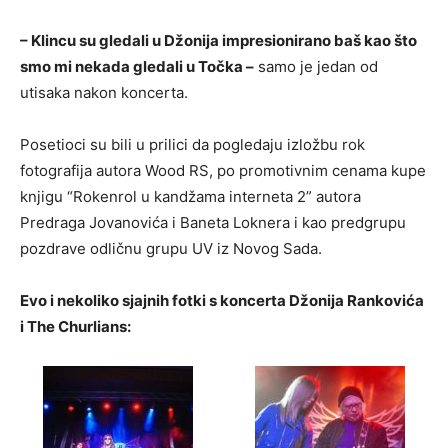
– Klincu su gledali u Džonija impresionirano baš kao što
smo mi nekada gledali u Točka –
samo je jedan od
utisaka nakon koncerta.
Posetioci su bili u prilici da pogledaju izložbu rok
fotografija autora Wood RS, po promotivnim cenama kupe
knjigu “Rokenrol u kandžama interneta 2” autora
Predraga Jovanovića i Baneta Loknera i kao predgrupu
pozdrave odličnu grupu UV iz Novog Sada.
Evo i nekoliko sjajnih fotki s koncerta Džonija Rankovića
i The Churlians: