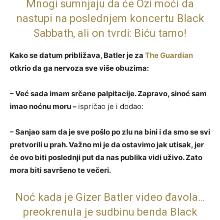
Mnogi sumnjaju da će Ozi moći da
nastupi na poslednjem koncertu Black
Sabbath, ali on tvrdi: Biću tamo!
Kako se datum približava, Batler je za
The Guardian
otkrio da ga nervoza sve više obuzima:
– Već sada imam srčane palpitacije. Zapravo, sinoć sam
imao noćnu moru –
ispričao je i dodao:
– Sanjao sam da je sve pošlo po zlu na bini i da smo se svi
pretvorili u prah. Važno mi je da ostavimo jak utisak, jer
će ovo biti poslednji put da nas publika vidi uživo. Zato
mora biti savršeno te večeri.
Noć kada je Gizer Batler video đavola…
preokrenula je sudbinu benda Black