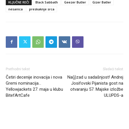
KLJUČNE REČI
Black Sabbath
Geezer Butler
Gizer Batler
nesanica
preskaknje srca
Prethodni tekst
Sledeći tekst
Četiri decenije inovacija i nova
Na(j)zad u sadašnjost! Andrej
Gremi nominacija…
Josifovski Pijanista gost na
Yellowjackets 27. maja u klubu
otvaranju 57. Majske izložbe
BitefArtCafe
ULUPDS-a