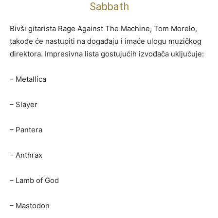
Sabbath
Bivši gitarista Rage Against The Machine, Tom Morelo,
takođe će nastupiti na događaju i imaće ulogu muzičkog
direktora. Impresivna lista gostujućih izvođača uključuje:
– Metallica
– Slayer
– Pantera
– Anthrax
– Lamb of God
– Mastodon