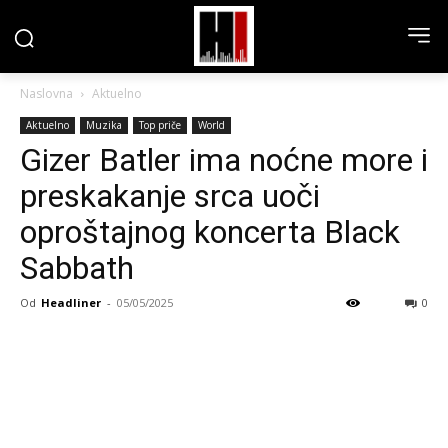
Naslovna
Aktuelno
Aktuelno
Muzika
Top priče
World
Gizer Batler ima noćne more i
preskakanje srca uoči
oproštajnog koncerta Black
Sabbath
Od
Headliner
-
05/05/2025
0