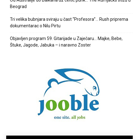
Beograd
Tri velika bubnjara sviraju u čast “Profesora”… Rush priprema
dokumentarac o Nilu Pirtu
Objavljen program 59. Gitarijade u Zaječaru… Majke, Bebe,
Štuke, Jagode, Jabuka – i naravno Zoster