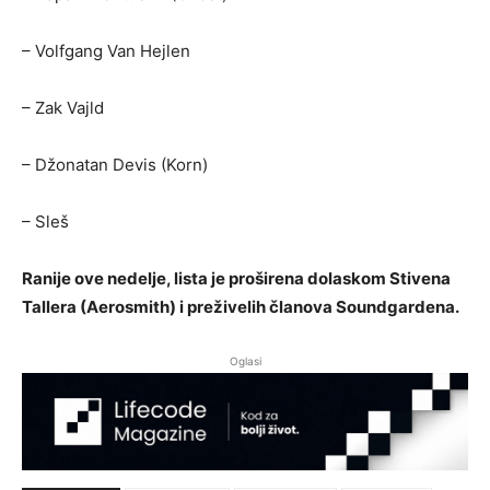
– Volfgang Van Hejlen
– Zak Vajld
– Džonatan Devis (Korn)
– Sleš
Ranije ove nedelje, lista je proširena dolaskom Stivena
Tallera (Aerosmith) i preživelih članova Soundgardena.
Oglasi