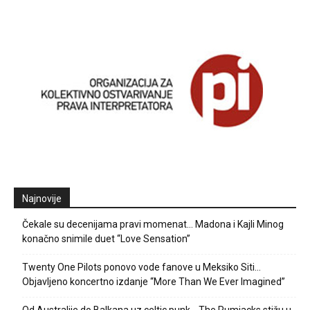
Najnovije
Čekale su decenijama pravi momenat… Madona i Kajli Minog
konačno snimile duet “Love Sensation”
Twenty One Pilots ponovo vode fanove u Meksiko Siti…
Objavljeno koncertno izdanje “More Than We Ever Imagined”
Od Australije do Balkana uz celtic punk… The Rumjacks stižu u