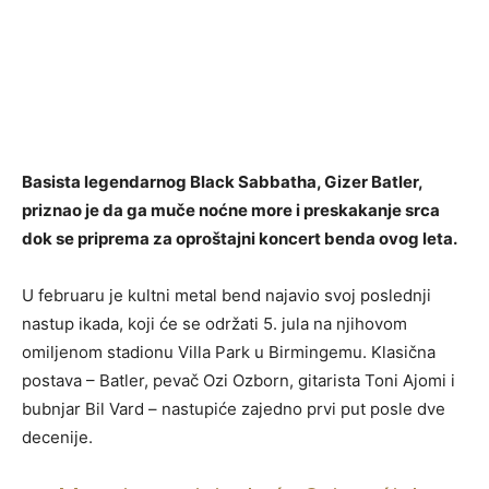
Basista legendarnog Black Sabbatha, Gizer Batler,
priznao je da ga muče noćne more i preskakanje srca
dok se priprema za oproštajni koncert benda ovog leta.
U februaru je kultni metal bend najavio svoj poslednji
nastup ikada, koji će se održati 5. jula na njihovom
omiljenom stadionu Villa Park u Birmingemu. Klasična
postava – Batler, pevač Ozi Ozborn, gitarista Toni Ajomi i
bubnjar Bil Vard – nastupiće zajedno prvi put posle dve
decenije.