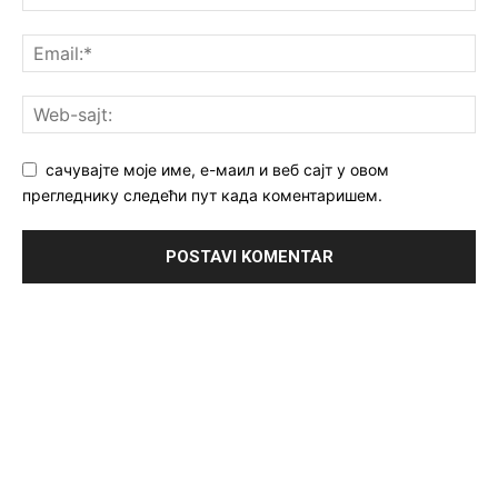
сачувајте моје име, е-маил и веб сајт у овом
прегледнику следећи пут када коментаришем.