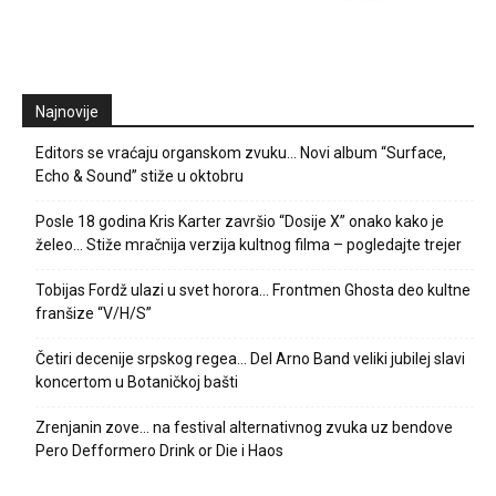
Najnovije
Editors se vraćaju organskom zvuku… Novi album “Surface,
Echo & Sound” stiže u oktobru
Posle 18 godina Kris Karter završio “Dosije X” onako kako je
želeo… Stiže mračnija verzija kultnog filma – pogledajte trejer
Tobijas Fordž ulazi u svet horora… Frontmen Ghosta deo kultne
franšize “V/H/S”
Četiri decenije srpskog regea… Del Arno Band veliki jubilej slavi
koncertom u Botaničkoj bašti
Zrenjanin zove… na festival alternativnog zvuka uz bendove
Pero Defformero Drink or Die i Haos