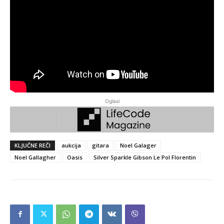
Oglasi
KLJUČNE REČI
aukcija
gitara
Noel Galager
Noel Gallagher
Oasis
Silver Sparkle Gibson Le Pol Florentin