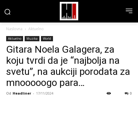
Naslovna
Aktuelno
Aktuelno
Muzika
World
Gitara Noela Galagera, za
koju tvrdi da je “najbolja na
svetu”, na aukciji porodata za
mnooooogo para…
Od
Headliner
-
17/11/2024
0