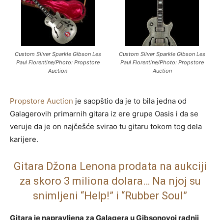
Custom Silver Sparkle Gibson Les
Custom Silver Sparkle Gibson Les
Paul Florentine/Photo: Propstore
Paul Florentine/Photo: Propstore
Auction
Auction
Propstore Auction
je saopštio da je to bila jedna od
Galagerovih primarnih gitara iz ere grupe Oasis i da se
veruje da je on najčešće svirao tu gitaru tokom tog dela
karijere.
Gitara Džona Lenona prodata na aukciji
za skoro 3 miliona dolara… Na njoj su
snimljeni “Help!” i “Rubber Soul”
Gitara je napravljena za Galagera u Gibsonovoj radnji