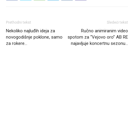
Prethodni tekst
Sledeći tekst
Nekoliko najluđih ideja za
Ručno animiranim video
novogodišnje poklone, samo
spotom za “Vejovo oro” AB RE
za rokere…
najavljuje koncertnu sezonu…
Headliner