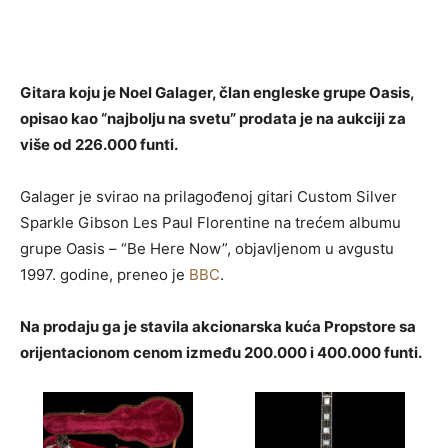
Gitara koju je Noel Galager, član engleske grupe Oasis,
opisao kao “najbolju na svetu” prodata je na aukciji za
više od 226.000 funti.
Galager je svirao na prilagođenoj gitari Custom Silver
Sparkle Gibson Les Paul Florentine na trećem albumu
grupe Oasis – “Be Here Now”, objavljenom u avgustu
1997. godine, preneo je
BBC
.
Na prodaju ga je stavila akcionarska kuća Propstore sa
orijentacionom cenom između 200.000 i 400.000 funti.