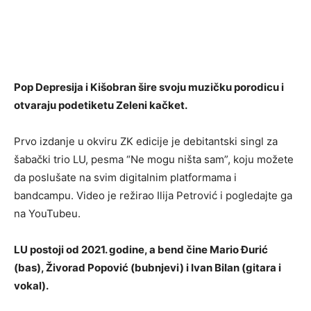
Pop Depresija i Kišobran šire svoju muzičku porodicu i
otvaraju podetiketu Zeleni kačket.
Prvo izdanje u okviru ZK edicije je debitantski singl za
šabački trio LU, pesma “Ne mogu ništa sam”, koju možete
da poslušate na svim digitalnim platformama i
bandcampu. Video je režirao Ilija Petrović i pogledajte ga
na YouTubeu.
LU postoji od 2021. godine, a bend čine Mario Đurić
(bas), Živorad Popović (bubnjevi) i Ivan Bilan (gitara i
vokal).