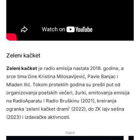
Zeleni kačket
Zeleni kačket
je radio emisija nastala 2018. godine, a
srce tima čine Kristina Milosavljević, Pavle Banjac i
Mladen Ilić. Tokom proteklih godina su prešli put od
organizovanja poetskih večeri, žurki, emitovanja emisija
na RadioAparatu i Radio Bruškinu (2021), kreiranja
ogranka ‘zeleni kačket drami’ (2022), do ZK lajv sešna
(2023) i izdavačke aktivnosti.
Oglasi