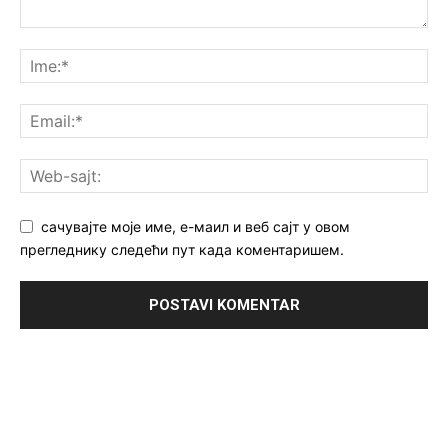
сачувајте моје име, е-маил и веб сајт у овом
прегледнику следећи пут када коментаришем.