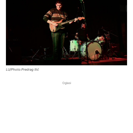
LU/Photo:Predrag Ilić
Oglasi