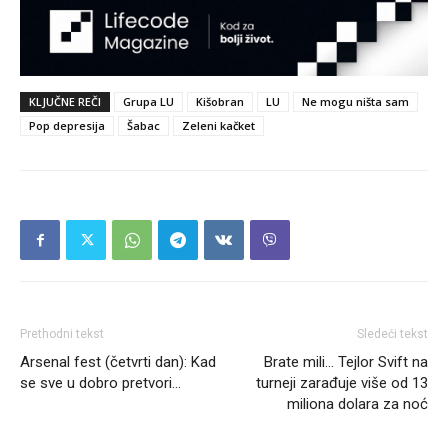
KLJUČNE REČI
Grupa LU
Kišobran
LU
Ne mogu ništa sam
Pop depresija
Šabac
Zeleni kačket
Prethodni tekst
Sledeći tekst
Arsenal fest (četvrti dan): Kad
Brate mili… Tejlor Svift na
se sve u dobro pretvori…
turneji zarađuje više od 13
miliona dolara za noć