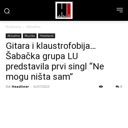
Naslovna
Aktuelno
Aktuelno
Muzika
Homeland
Gitara i klaustrofobija…
Šabačka grupa LU
predstavila prvi singl “Ne
mogu ništa sam”
Od
Headliner
-
02/07/2023
0