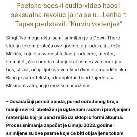
Poetsko-seoski audio-video haos i
seksualna revolucija na selu… Lenhart
Tapes predstavili “Kurvin vodenjak”
Singl “Ne mogu ništa sam” snimljen je u Down There
studiju tokom proleća ove godine, u produkciji Uroša
Milkića, koji je u svom stilu kao producent, mentor,
snimatelj, član benda i stariji brat usmeravao energiju,
bes, strast, očaj i ljubav ove ekipe dvadesetogodišnjaka.
Bilan je autor teksta, a kompletan bend zajedno sa
Milkićem zategao je muziku i aranžman.
– Dosadašnji period benda, pored određenog broja
manjih svirki, obeležen je uglavnom radom i pravljenjem
materijala koji je bend rešio da sklopi u formi albuma.
Proces snimanja započet je u maju 2023. godine i
snimljene su dve pesme koje će biti objavljene tokom