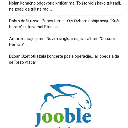
Nolan konačno odgovorio kritičarima: To što vidiš kako trik radi,
ne znači da trik ne radi…
Dobro došli u svet Princa tame… Ozi Ozborn dobija svoju “Kuću
horora” u Universal Studios
Anthrax imaju plan… Novim singlom najavili album “Cursum
Perficio”
Džoan Džet otkazala koncerte posle operacije… ali obećala da
se “brzo vraća”