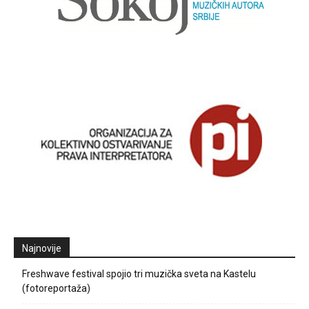
Najnovije
Freshwave festival spojio tri muzička sveta na Kastelu
(fotoreportaža)