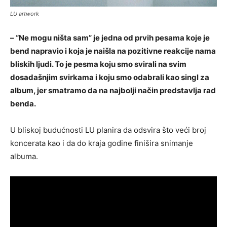
LU artwork
– “Ne mogu ništa sam” je jedna od prvih pesama koje je
bend napravio i koja je naišla na pozitivne reakcije nama
bliskih ljudi. To je pesma koju smo svirali na svim
dosadašnjim svirkama i koju smo odabrali kao singl za
album, jer smatramo da na najbolji način predstavlja rad
benda.
U bliskoj budućnosti LU planira da odsvira što veći broj
koncerata kao i da do kraja godine finišira snimanje
albuma.